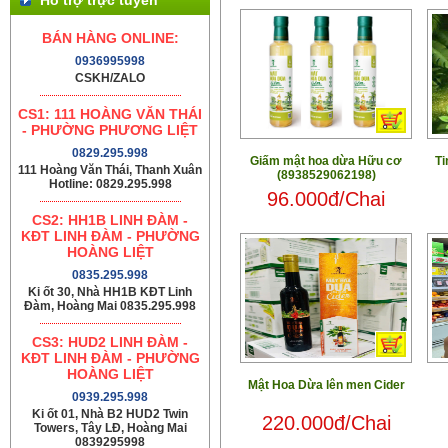
BÁN HÀNG ONLINE:
0936995998
CSKH/ZALO
CS1: 111 HOÀNG VĂN THÁI
- PHƯỜNG PHƯƠNG LIỆT
0829.295.998
Giấm mật hoa dừa Hữu cơ
Ti
111 Hoàng Văn Thái, Thanh Xuân
(8938529062198)
Hotline: 0829.295.998
96.000đ/Chai
CS2: HH1B LINH ĐÀM -
KĐT LINH ĐÀM - PHƯỜNG
HOÀNG LIỆT
0835.295.998
Ki ốt 30, Nhà HH1B KĐT Linh
Đàm, Hoàng Mai 0835.295.998
CS3: HUD2 LINH ĐÀM -
KĐT LINH ĐÀM - PHƯỜNG
HOÀNG LIỆT
Mật Hoa Dừa lên men Cider
0939.295.998
Ki ốt 01, Nhà B2 HUD2 Twin
220.000đ/Chai
Towers, Tây LĐ, Hoàng Mai
0839295998