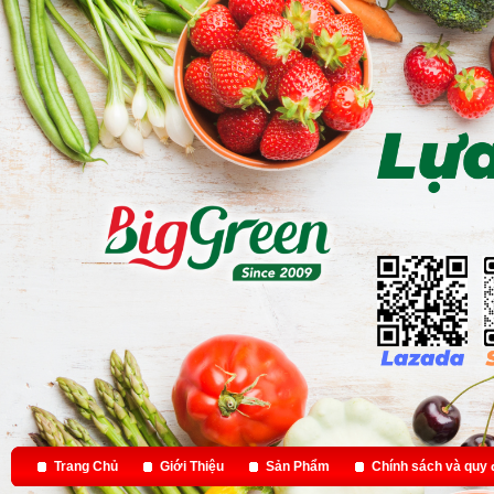
Trang Chủ
Giới Thiệu
Sản Phẩm
Chính sách và quy 