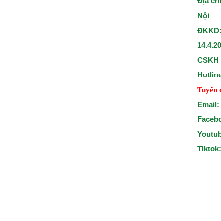
Địa ch
Nội
ĐKKD:
14.4.2
CSKH 
Hotlin
Tuyển 
Email:
Faceb
Youtu
Tiktok