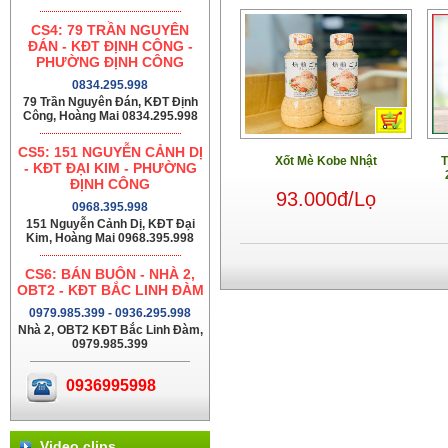
CS4: 79 TRẦN NGUYÊN
ĐÁN - KĐT ĐỊNH CÔNG -
PHƯỜNG ĐỊNH CÔNG
0834.295.998
79 Trần Nguyên Đán, KĐT Định
Công, Hoàng Mai 0834.295.998
CS5: 151 NGUYỄN CẢNH DỊ
Xốt Mè Kobe Nhật
T
- KĐT ĐẠI KIM - PHƯỜNG
ĐỊNH CÔNG
93.000đ/Lọ
0968.395.998
151 Nguyễn Cảnh Dị, KĐT Đại
Kim, Hoàng Mai 0968.395.998
CS6: BÁN BUÔN - NHÀ 2,
OBT2 - KĐT BẮC LINH ĐÀM
0979.985.399 - 0936.295.998
Nhà 2, OBT2 KĐT Bắc Linh Đàm,
0979.985.399
0936995998
Video clips