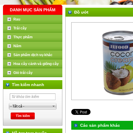
DANH MỤC SẢN PHẨM
Đồ ướt
Rau
Trái cây
Thực phẩm
Nấm
Sản phẩm dịch vụ khác
Hoa cây cảnh và giống cây
Giỏ trái cây
Tìm kiếm nhanh
Các sản phẩm khác
Hỗ trợ trực tuyến