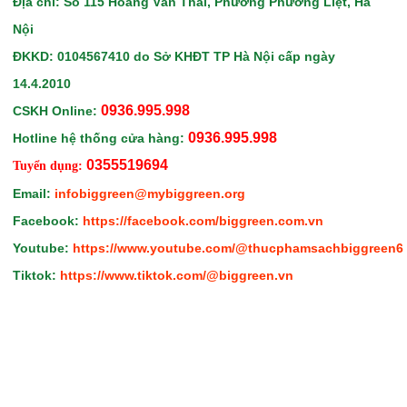
Địa chỉ: Số 115 Hoàng Văn Thái, Phường Phương Liệt, Hà
Nội
ĐKKD: 0104567410
do Sở KHĐT TP Hà Nội
cấp ngày
14.4.2010
0936.995.998
CSKH Online:
0936.995.998
Hotline hệ thống cửa hàng:
0355519694
Tuyển dụng:
Email:
infobiggreen@mybiggreen.org
Facebook:
https://facebook.com/biggreen.com.vn
Youtube:
https://www.youtube.com/@thucphamsachbiggreen6
Tiktok:
https://www.tiktok.com/@biggreen.vn