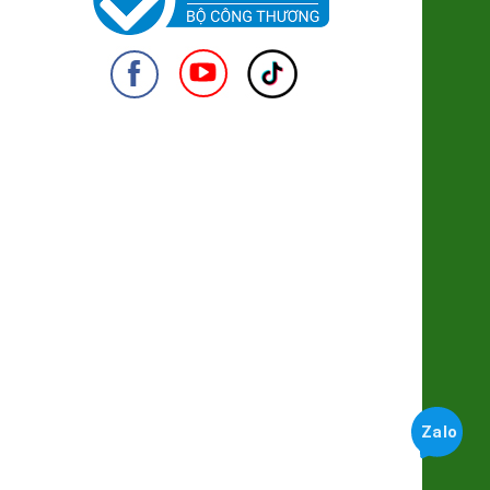
255.000đ/Hộp
Khoai Lang Mật Đà Lạt Xuất khẩu
(SP001318)
7.500đ/100g
950
Trứng gà Thảo dược Hùng Mười
56.000đ/Hộp 10 quả