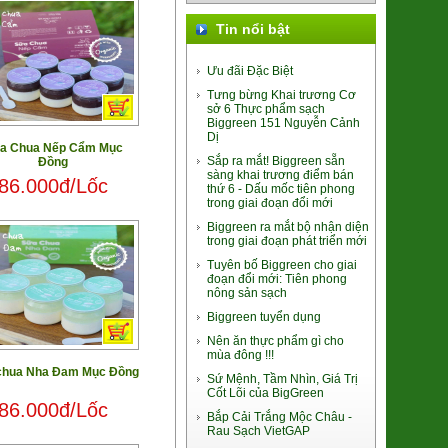
Tin nổi bật
Ưu đãi Đặc Biệt
Lá Giang Khô Bình Định
Tưng bừng Khai trương Cơ
(SP010245)
sở 6 Thực phẩm sạch
39.000đ/Hộp
Biggreen 151 Nguyễn Cảnh
Dị
a Chua Nếp Cẩm Mục
Sắp ra mắt! Biggreen sẵn
Đồng
sàng khai trương điểm bán
86.000đ/Lốc
thứ 6 - Dấu mốc tiên phong
trong giai đoạn đổi mới
Biggreen ra mắt bộ nhận diện
trong giai đoạn phát triển mới
Súp lơ xanh Baby Đà Lạt
Tuyên bố Biggreen cho giai
(2611048)
đoạn đổi mới: Tiên phong
9.000đ/100g
nông sản sạch
Biggreen tuyển dụng
Nên ăn thực phẩm gì cho
mùa đông !!!
chua Nha Đam Mục Đồng
Sứ Mệnh, Tầm Nhìn, Giá Trị
Cốt Lõi của BigGreen
86.000đ/Lốc
Bắp Cải Trắng Mộc Châu -
Nghệ Nano Curcumin (Gel)
Rau Sạch VietGAP
(8938512491448)