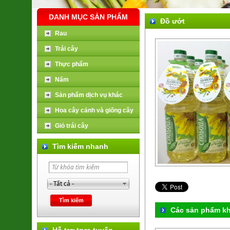
DANH MỤC SẢN PHẨM
Đồ ướt
Rau
Trái cây
Thực phẩm
Nấm
Sản phẩm dịch vụ khác
Hoa cây cảnh và giống cây
Giỏ trái cây
Tìm kiếm nhanh
Các sản phẩm k
Hỗ trợ trực tuyến