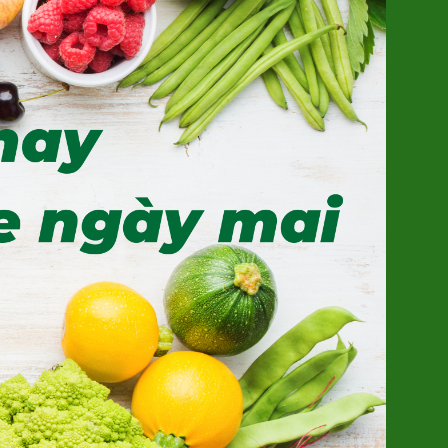
Khoai Lang Mật Đà Lạt Xuất khẩu
(SP001318)
7.500đ/100g