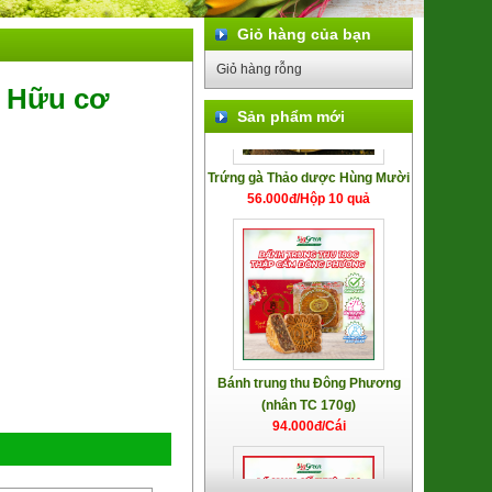
Giỏ hàng của bạn
Giỏ hàng rỗng
 Hữu cơ
Sản phẩm mới
Trứng gà Thảo dược Hùng Mười
56.000đ/Hộp 10 quả
Bánh trung thu Đông Phương
(nhân TC 170g)
94.000đ/Cái