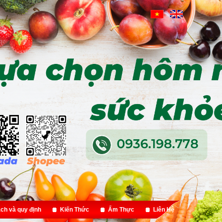
ch và quy định
Kiến Thức
Ẩm Thực
Liên Hệ