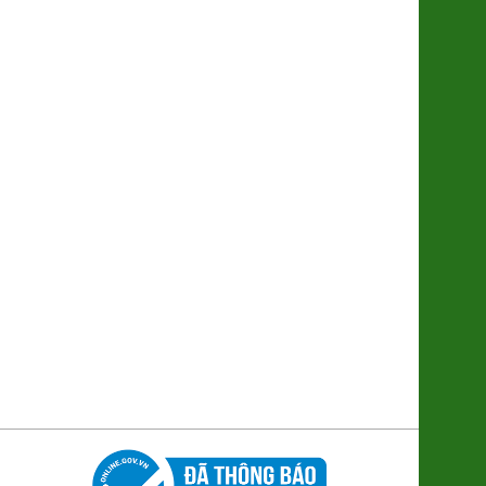
Hộp Bánh Chưng Tràng Tiền Mini
6 cái
210.000đ/Hộp
Cacao Nguyên Chất Hữu Cơ
(SP322139)