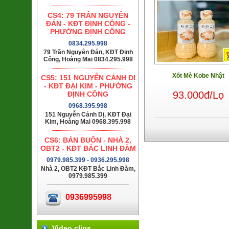
CS4: 79 TRẦN NGUYÊN
ĐÁN - KĐT ĐỊNH CÔNG -
PHƯỜNG ĐỊNH CÔNG
0834.295.998
79 Trần Nguyên Đán, KĐT Định
Công, Hoàng Mai 0834.295.998
Xốt Mè Kobe Nhật
CS5: 151 NGUYỄN CẢNH DỊ
- KĐT ĐẠI KIM - PHƯỜNG
93.000đ/Lọ
ĐỊNH CÔNG
0968.395.998
151 Nguyễn Cảnh Dị, KĐT Đại
Kim, Hoàng Mai 0968.395.998
CS6: BÁN BUÔN - NHÀ 2,
OBT2 - KĐT BẮC LINH ĐÀM
0979.985.399 - 0936.295.998
Nhà 2, OBT2 KĐT Bắc Linh Đàm,
0979.985.399
0936995998
Video clips