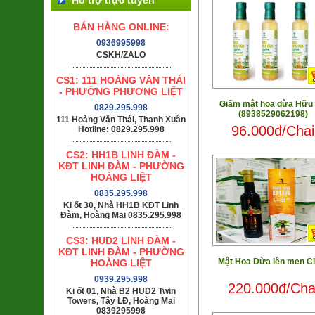
BÁN HÀNG ONLINE:
0936995998
CSKH/ZALO
CS1: 111 HOÀNG VĂN THÁI
- PHƯỜNG PHƯƠNG LIỆT
Giấm mật hoa dừa Hữu
0829.295.998
(8938529062198)
111 Hoàng Văn Thái, Thanh Xuân
96.000đ/Chai
Hotline: 0829.295.998
CS2: HH1B LINH ĐÀM -
KĐT LINH ĐÀM - PHƯỜNG
HOÀNG LIỆT
0835.295.998
Ki ốt 30, Nhà HH1B KĐT Linh
Đàm, Hoàng Mai 0835.295.998
CS3: HUD2 LINH ĐÀM -
KĐT LINH ĐÀM - PHƯỜNG
Mật Hoa Dừa lên men Ci
HOÀNG LIỆT
0939.295.998
220.000đ/Cha
Ki ốt 01, Nhà B2 HUD2 Twin
Towers, Tây LĐ, Hoàng Mai
0839295998