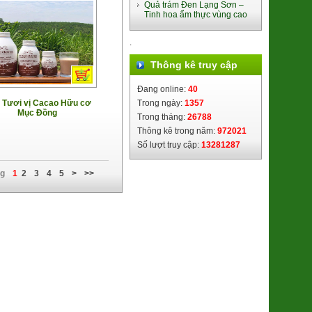
Quả trám Đen Lạng Sơn –
380.000đ/Hộp
Tinh hoa ẩm thực vùng cao
.
Thông kê truy cập
Đang online:
40
 Tươi vị Cacao Hữu cơ
Trong ngày:
1357
Mục Đồng
Trong tháng:
26788
Ổi Di trạch (2621122)
Thông kê trong năm:
972021
48.000đ/Kg
Số lượt truy cập:
13281287
ng
1
2
3
4
5
>
>>
Lạp Sườn lợn đen Cao Bằng
(8938505355016)
195.000đ/Gói 500g