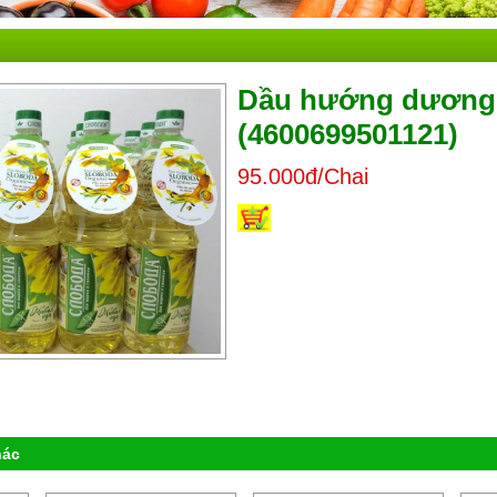
Dầu hướng dương
(4600699501121)
95.000đ/Chai
hác