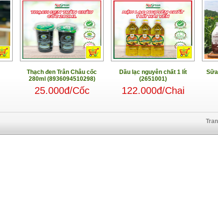
Thạch đen Trân Châu cốc
Dầu lạc nguyên chất 1 lít
Sữa
280ml (8936094510298)
(2651001)
25.000đ/Cốc
122.000đ/Chai
Tra