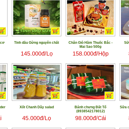
 cơ
Tinh dầu Gừng nguyên chất
Chân Giò Hầm Thuốc Bắc -
Sữ
Mai Sao 500g
145.000đ/Lọ
158.000đ/Hộp
der
Xốt Chanh Dây salad
Bánh chưng Đất Tổ
Sữa 
(8938542178012)
i
45.000đ/Lọ
98.000đ/Cái