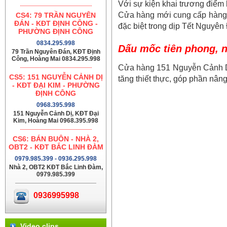
Với sự kiện khai trương điểm 
Cửa hàng mới cung cấp hàng n
CS4: 79 TRẦN NGUYÊN
ĐÁN - KĐT ĐỊNH CÔNG -
đặc biệt trong dịp Tết Nguyên 
PHƯỜNG ĐỊNH CÔNG
0834.295.998
Dấu mốc tiên phong, 
79 Trần Nguyên Đán, KĐT Định
Công, Hoàng Mai 0834.295.998
Cửa hàng 151 Nguyễn Cảnh Dị 
CS5: 151 NGUYỄN CẢNH DỊ
tăng thiết thực, góp phần nân
- KĐT ĐẠI KIM - PHƯỜNG
ĐỊNH CÔNG
0968.395.998
151 Nguyễn Cảnh Dị, KĐT Đại
Kim, Hoàng Mai 0968.395.998
CS6: BÁN BUÔN - NHÀ 2,
OBT2 - KĐT BẮC LINH ĐÀM
0979.985.399 - 0936.295.998
Nhà 2, OBT2 KĐT Bắc Linh Đàm,
0979.985.399
0936995998
Video clips