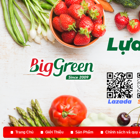
Trang Chủ
Giới Thiệu
Sản Phẩm
Chính sách và quy 