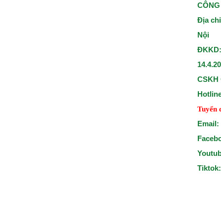
CÔNG 
Địa ch
Nội
ĐKKD:
14.4.2
CSKH 
Hotlin
Tuyển 
Email:
Faceb
Youtu
Tiktok