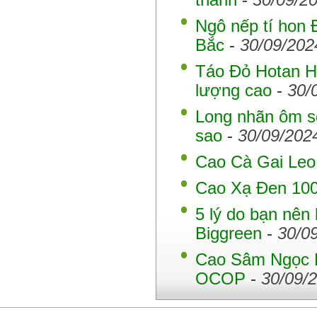
thanh
-
30/09/2
Ngô nếp tí hon 
Bắc
-
30/09/202
Táo Đỏ Hotan H
lượng cao
-
30/
Long nhãn ôm s
sao
-
30/09/202
Cao Cà Gai Leo
Cao Xạ Đen 100
5 lý do bạn nên
Biggreen
-
30/0
Cao Sâm Ngọc 
OCOP
-
30/09/