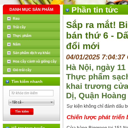
Phần tin tức
DANH MỤC SẢN PHẨM
Rau
Sắp ra mắt! B
Trái cây
bán thứ 6 - D
Thực phẩm
đổi mới
Nấm
Sản phẩm dịch vụ khác
04/01/2025 7:04:37
Hoa cây cảnh và giống cây
Hà Nội, ngày 11
Giỏ trái cây
Thực phẩm sạch
Tìm kiếm nhanh
khai trương cửa
Dị, Quận Hoàng 
Sự kiện không chỉ đánh dấu bư
Chiến lược phát triển
Cửa hàng Biggreen tại 151 Ng
Hỗ trợ trực tuyến