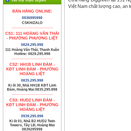
Việt Nam chất lượng cao, an t
BÁN HÀNG ONLINE:
0936995998
CSKH/ZALO
CS1: 111 HOÀNG VĂN THÁI
- PHƯỜNG PHƯƠNG LIỆT
0829.295.998
111 Hoàng Văn Thái, Thanh Xuân
Hotline: 0829.295.998
CS2: HH1B LINH ĐÀM -
KĐT LINH ĐÀM - PHƯỜNG
HOÀNG LIỆT
0835.295.998
Ki ốt 30, Nhà HH1B KĐT Linh
Đàm, Hoàng Mai 0835.295.998
CS3: HUD2 LINH ĐÀM -
KĐT LINH ĐÀM - PHƯỜNG
HOÀNG LIỆT
0939.295.998
Ki ốt 01, Nhà B2 HUD2 Twin
Towers, Tây LĐ, Hoàng Mai
0839295998