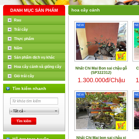
hoa cây cảnh
DANH MỤC SẢN PHẨM
Rau
NEW
N
Trái cây
Thực phẩm
Nấm
Sản phẩm dịch vụ khác
Hoa cây cảnh và giống cây
Nhất Chi Mai Bon sai chậu gỗ
C
(SP322312)
Giỏ trái cây
1.300.000đ/Chậu
1
Tìm kiếm nhanh
NEW
N
Nhất Chi Mai bon sai chậu xi
Hỗ trợ trực tuyến