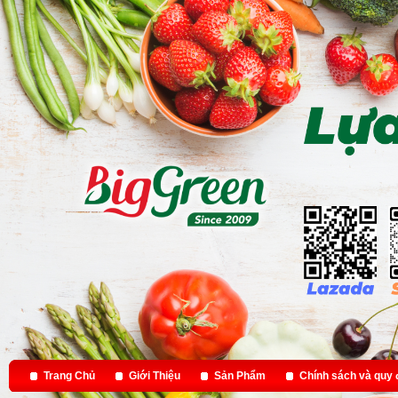
Trang Chủ
Giới Thiệu
Sản Phẩm
Chính sách và quy 