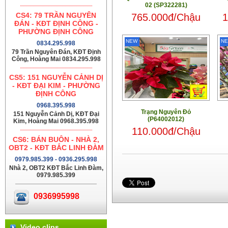
02 (SP322281)
CS4: 79 TRẦN NGUYÊN
765.000đ/Chậu
1
ĐÁN - KĐT ĐỊNH CÔNG -
PHƯỜNG ĐỊNH CÔNG
NEW
N
0834.295.998
79 Trần Nguyên Đán, KĐT Định
Công, Hoàng Mai 0834.295.998
CS5: 151 NGUYỄN CẢNH DỊ
- KĐT ĐẠI KIM - PHƯỜNG
ĐỊNH CÔNG
0968.395.998
Trạng Nguyên Đỏ
151 Nguyễn Cảnh Dị, KĐT Đại
(P64002012)
Kim, Hoàng Mai 0968.395.998
110.000đ/Chậu
CS6: BÁN BUÔN - NHÀ 2,
OBT2 - KĐT BẮC LINH ĐÀM
0979.985.399 - 0936.295.998
Nhà 2, OBT2 KĐT Bắc Linh Đàm,
0979.985.399
0936995998
Video clips