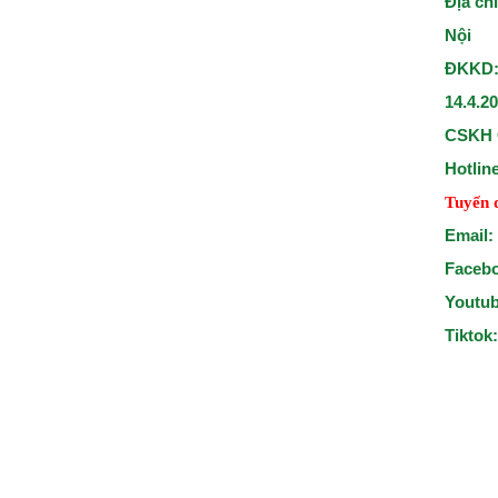
Địa ch
Nội
ĐKKD:
14.4.2
CSKH 
Hotlin
Tuyển 
Email:
Faceb
Youtu
Tiktok