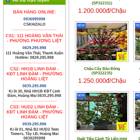
(SP322311)
1.200.000đ/Chậu
BÁN HÀNG ONLINE:
0936995998
CSKH/ZALO
NEW
N
CS1: 111 HOÀNG VĂN THÁI
- PHƯỜNG PHƯƠNG LIỆT
0829.295.998
111 Hoàng Văn Thái, Thanh Xuân
Hotline: 0829.295.998
CS2: HH1B LINH ĐÀM -
Chậu Cây Đào Đông
(SP322235)
KĐT LINH ĐÀM - PHƯỜNG
HOÀNG LIỆT
1.250.000đ/Chậu
0835.295.998
Ki ốt 30, Nhà HH1B KĐT Linh
Đàm, Hoàng Mai 0835.295.998
NEW
N
CS3: HUD2 LINH ĐÀM -
KĐT LINH ĐÀM - PHƯỜNG
HOÀNG LIỆT
0939.295.998
Ki ốt 01, Nhà B2 HUD2 Twin
Towers, Tây LĐ, Hoàng Mai
0839295998
Quất Tiểu Cảnh Tứ Liên mini