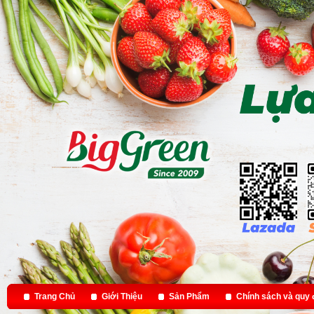
Trang Chủ
Giới Thiệu
Sản Phẩm
Chính sách và quy 