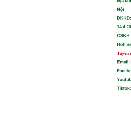
Địa ch
Nội
ĐKKD:
14.4.2
CSKH 
Hotlin
Tuyển 
Email:
Faceb
Youtu
Tiktok