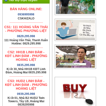
BÁN HÀNG ONLINE:
0936995998
CSKH/ZALO
CS1: 111 HOÀNG VĂN THÁI
- PHƯỜNG PHƯƠNG LIỆT
0829.295.998
111 Hoàng Văn Thái, Thanh Xuân
Hotline: 0829.295.998
CS2: HH1B LINH ĐÀM -
KĐT LINH ĐÀM - PHƯỜNG
HOÀNG LIỆT
0835.295.998
Ki ốt 30, Nhà HH1B KĐT Linh
Đàm, Hoàng Mai 0835.295.998
CS3: HUD2 LINH ĐÀM -
KĐT LINH ĐÀM - PHƯỜNG
HOÀNG LIỆT
0939.295.998
Ki ốt 01, Nhà B2 HUD2 Twin
Towers, Tây LĐ, Hoàng Mai
0839295998