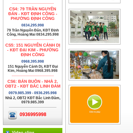
CS4: 79 TRẦN NGUYÊN
ĐÁN - KĐT ĐỊNH CÔNG -
PHƯỜNG ĐỊNH CÔNG
0834.295.998
79 Trần Nguyên Đán, KĐT Định
Công, Hoàng Mai 0834.295.998
CS5: 151 NGUYỄN CẢNH DỊ
- KĐT ĐẠI KIM - PHƯỜNG
ĐỊNH CÔNG
0968.395.998
151 Nguyễn Cảnh Dị, KĐT Đại
Kim, Hoàng Mai 0968.395.998
CS6: BÁN BUÔN - NHÀ 2,
OBT2 - KĐT BẮC LINH ĐÀM
0979.985.399 - 0936.295.998
Nhà 2, OBT2 KĐT Bắc Linh Đàm,
0979.985.399
0936995998
Video clips