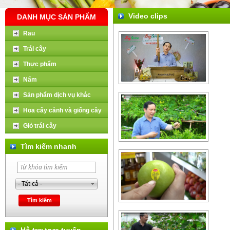
Video clips
DANH MỤC SẢN PHẨM
Rau
Trái cây
Thực phẩm
Nấm
Sản phẩm dịch vụ khác
Hoa cây cảnh và giống cây
Giỏ trái cây
Tìm kiếm nhanh
Hỗ trợ trực tuyến