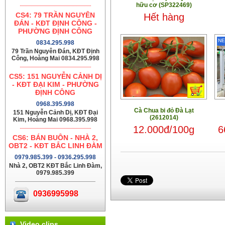
hữu cơ (SP322469)
CS4: 79 TRẦN NGUYÊN
Hết hàng
ĐÁN - KĐT ĐỊNH CÔNG -
PHƯỜNG ĐỊNH CÔNG
N
0834.295.998
79 Trần Nguyên Đán, KĐT Định
Công, Hoàng Mai 0834.295.998
CS5: 151 NGUYỄN CẢNH DỊ
- KĐT ĐẠI KIM - PHƯỜNG
ĐỊNH CÔNG
0968.395.998
Cà Chua bi đỏ Đà Lạt
151 Nguyễn Cảnh Dị, KĐT Đại
(2612014)
Kim, Hoàng Mai 0968.395.998
12.000đ/100g
6
CS6: BÁN BUÔN - NHÀ 2,
OBT2 - KĐT BẮC LINH ĐÀM
0979.985.399 - 0936.295.998
Nhà 2, OBT2 KĐT Bắc Linh Đàm,
0979.985.399
0936995998
Video clips