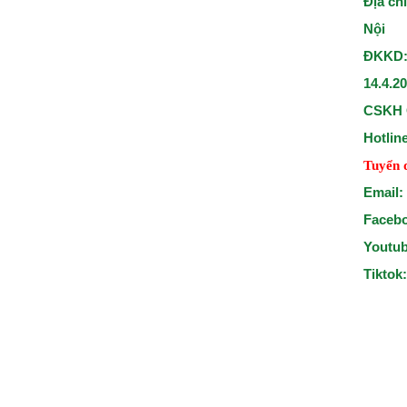
Địa ch
Nội
ĐKKD:
14.4.2
CSKH 
Hotlin
Tuyển 
Email:
Faceb
Youtu
Tiktok