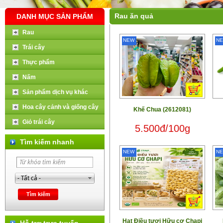
Rau ăn quả
DANH MỤC SẢN PHẨM
Rau
NEW
N
Trái cây
Thực phẩm
Nấm
Sản phẩm dịch vụ khác
Hoa cây cảnh và giống cây
Khế Chua (2612081)
Giỏ trái cây
5.500đ/100g
Tìm kiếm nhanh
NEW
N
Hạt Điều tươi Hữu cơ Chapi
Hỗ trợ trực tuyến