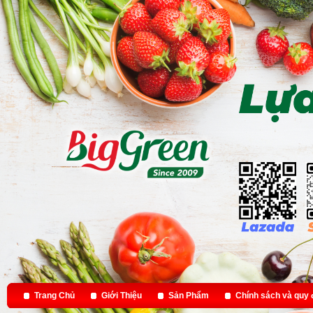
Trang Chủ
Giới Thiệu
Sản Phẩm
Chính sách và quy 