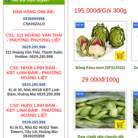
195.000đ/Gói 300g
BÁN HÀNG ONLINE:
0936995998
CSKH/ZALO
NEW
N
CS1: 111 HOÀNG VĂN THÁI
- PHƯỜNG PHƯƠNG LIỆT
0829.295.998
111 Hoàng Văn Thái, Thanh Xuân
Hotline: 0829.295.998
CS2: HH1B LINH ĐÀM -
Bông Atiso tươi (SP322552)
Dư
KĐT LINH ĐÀM - PHƯỜNG
HOÀNG LIỆT
29.000đ/100g
0835.295.998
Ki ốt 30, Nhà HH1B KĐT Linh
Đàm, Hoàng Mai 0835.295.998
NEW
N
CS3: HUD2 LINH ĐÀM -
KĐT LINH ĐÀM - PHƯỜNG
HOÀNG LIỆT
0939.295.998
Ki ốt 01, Nhà B2 HUD2 Twin
Towers, Tây LĐ, Hoàng Mai
0839295998
Dưa chuột nếp chuyển đổi