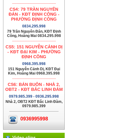
CS4: 79 TRẦN NGUYÊN
ĐÁN - KĐT ĐỊNH CÔNG -
PHƯỜNG ĐỊNH CÔNG
0834.295.998
79 Trần Nguyên Đán, KĐT Định
Công, Hoàng Mai 0834.295.998
CS5: 151 NGUYỄN CẢNH DỊ
- KĐT ĐẠI KIM - PHƯỜNG
ĐỊNH CÔNG
0968.395.998
151 Nguyễn Cảnh Dị, KĐT Đại
Kim, Hoàng Mai 0968.395.998
CS6: BÁN BUÔN - NHÀ 2,
OBT2 - KĐT BẮC LINH ĐÀM
0979.985.399 - 0936.295.998
Nhà 2, OBT2 KĐT Bắc Linh Đàm,
0979.985.399
0936995998
Video clips