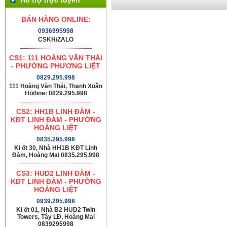
BÁN HÀNG ONLINE:
0936995998
CSKH/ZALO
CS1: 111 HOÀNG VĂN THÁI
- PHƯỜNG PHƯƠNG LIỆT
0829.295.998
111 Hoàng Văn Thái, Thanh Xuân
Hotline: 0829.295.998
CS2: HH1B LINH ĐÀM -
KĐT LINH ĐÀM - PHƯỜNG
HOÀNG LIỆT
0835.295.998
Ki ốt 30, Nhà HH1B KĐT Linh
Đàm, Hoàng Mai 0835.295.998
CS3: HUD2 LINH ĐÀM -
KĐT LINH ĐÀM - PHƯỜNG
HOÀNG LIỆT
0939.295.998
Ki ốt 01, Nhà B2 HUD2 Twin
Towers, Tây LĐ, Hoàng Mai
0839295998