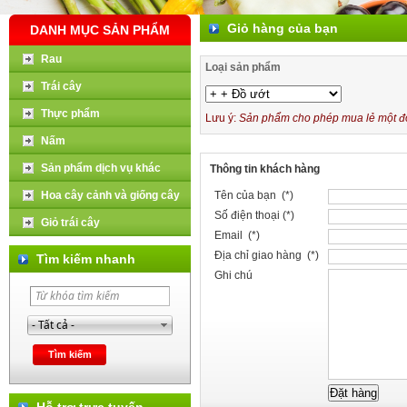
Giỏ hàng của bạn
DANH MỤC SẢN PHẨM
Rau
Loại sản phẩm
Trái cây
Thực phẩm
Lưu ý:
Sản phẩm cho phép mua lẻ một đơn
Nấm
Sản phẩm dịch vụ khác
Thông tin khách hàng
Hoa cây cảnh và giống cây
Tên của bạn (*)
Số điện thoại (*)
Giỏ trái cây
Email (*)
Địa chỉ giao hàng (*)
Tìm kiếm nhanh
Ghi chú
Hỗ trợ trực tuyến