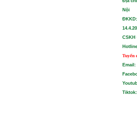
Địa ch
Nội
ĐKKD:
14.4.2
CSKH 
Hotlin
Tuyển 
Email:
Faceb
Youtu
Tiktok