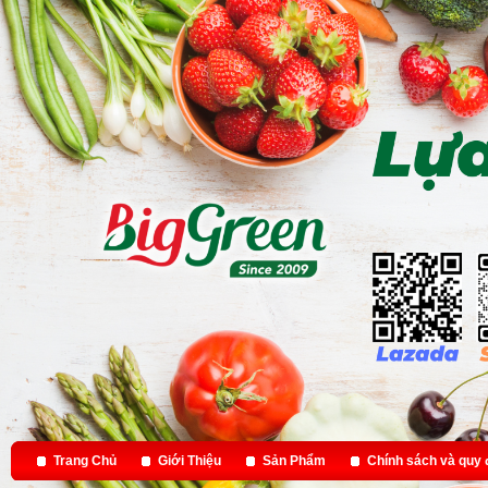
Trang Chủ
Giới Thiệu
Sản Phẩm
Chính sách và quy 