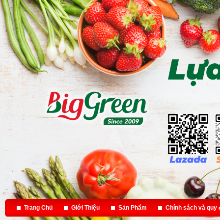
Trang Chủ
Giới Thiệu
Sản Phẩm
Chính sách và quy 