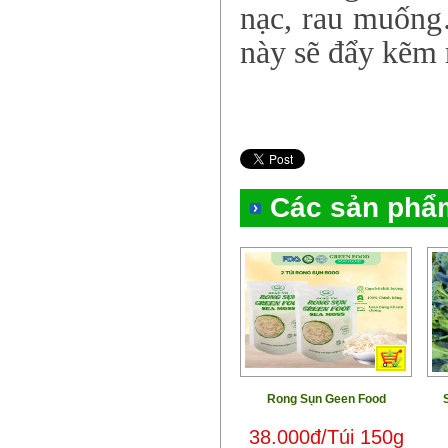
nạc, rau muống…
này sẽ đẩy kẽm r
Các sản phẩ
Rong Sụn Geen Food
38.000đ/Túi 150g