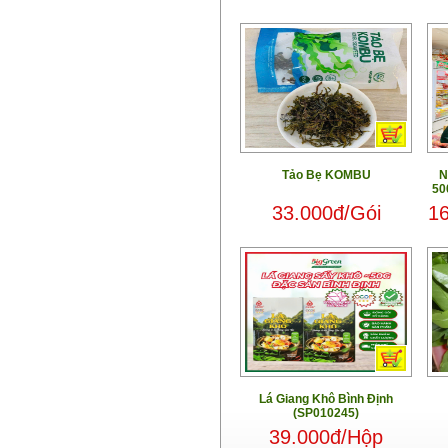
Tảo Bẹ KOMBU
N
50
33.000đ/Gói
16
Lá Giang Khô Bình Định
(SP010245)
39.000đ/Hộp