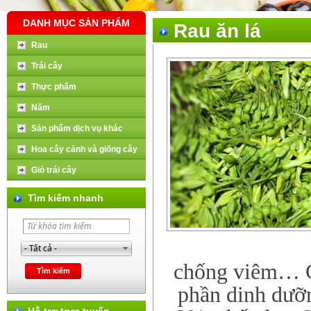
DANH MỤC SẢN PHẨM
Rau ăn lá
Rau
Trái cây
Thực phẩm
Nấm
Sản phẩm dịch vụ khác
Hoa cây cảnh và giống cây
Giỏ trái cây
Tìm kiếm nhanh
chống viêm… Cò
phần dinh dưỡn
Hỗ trợ trực tuyến