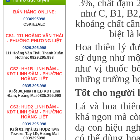
3%, chất đạm 2
như C, B1, B2,
BÁN HÀNG ONLINE:
0936995998
khoáng chất cần
CSKH/ZALO
biệt là
CS1: 111 HOÀNG VĂN THÁI
- PHƯỜNG PHƯƠNG LIỆT
Hoa thiên lý đ
0829.295.998
111 Hoàng Văn Thái, Thanh Xuân
sử dụng như mộ
Hotline: 0829.295.998
như vị thuốc bổ
CS2: HH1B LINH ĐÀM -
KĐT LINH ĐÀM - PHƯỜNG
những trường hợ
HOÀNG LIỆT
0835.295.998
Tốt cho người b
Ki ốt 30, Nhà HH1B KĐT Linh
Đàm, Hoàng Mai 0835.295.998
Lá và hoa thiê
CS3: HUD2 LINH ĐÀM -
KĐT LINH ĐÀM - PHƯỜNG
khá ngon mà còn
HOÀNG LIỆT
dạ con hiệu ng
0939.295.998
Ki ốt 01, Nhà B2 HUD2 Twin
Towers, Tây LĐ, Hoàng Mai
có thể dùng hoa
0839295998