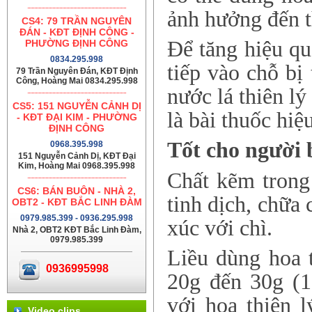
ảnh hưởng đến t
CS4: 79 TRẦN NGUYÊN
ĐÁN - KĐT ĐỊNH CÔNG -
Để tăng hiệu quả
PHƯỜNG ĐỊNH CÔNG
0834.295.998
tiếp vào chỗ bị
79 Trần Nguyên Đán, KĐT Định
Công, Hoàng Mai 0834.295.998
nước lá thiên lý
CS5: 151 NGUYỄN CẢNH DỊ
là bài thuốc hi
- KĐT ĐẠI KIM - PHƯỜNG
ĐỊNH CÔNG
Tốt cho người b
0968.395.998
151 Nguyễn Cảnh Dị, KĐT Đại
Kim, Hoàng Mai 0968.395.998
Chất kẽm trong 
CS6: BÁN BUÔN - NHÀ 2,
tinh dịch, chữa
OBT2 - KĐT BẮC LINH ĐÀM
0979.985.399 - 0936.295.998
xúc với chì.
Nhà 2, OBT2 KĐT Bắc Linh Đàm,
0979.985.399
Liều dùng hoa t
0936995998
20g đến 30g (1
với hoa thiên 
Video clips