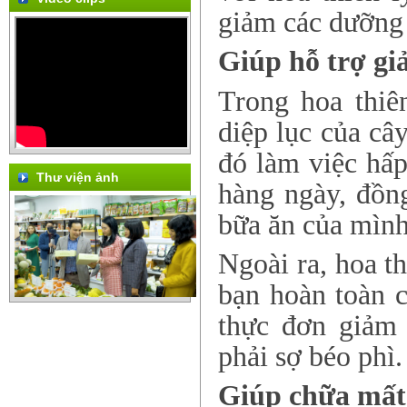
giảm các dưỡng 
Gi
ú
p
hỗ
trợ
g
i
Trong hoa thiê
diệp lục của cây
đó làm việc hấp
Thư viện ảnh
hàng ngày, đồn
bữa ăn của mìn
Ngoài ra, hoa th
bạn hoàn toàn c
thực đơn giảm
phải sợ béo phì.
Giúp chữa mất