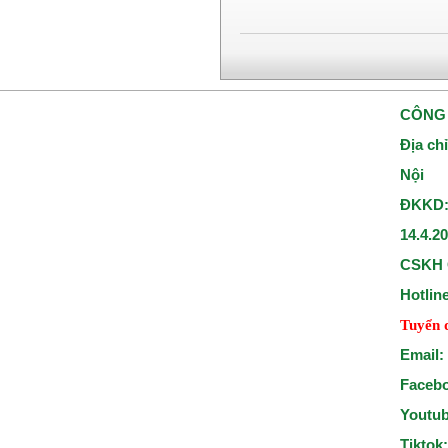
CÔNG 
Địa ch
Nội
ĐKKD:
14.4.2
CSKH 
Hotlin
Tuyển 
Email:
Faceb
Youtu
Tiktok