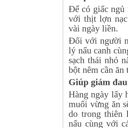
Để có giấc ngủ 
với thịt lợn nạ
vài ngày liền.
Đối với người 
lý nấu canh cùn
sạch thái nhỏ 
bột nêm cần ăn t
Giúp
giảm
đ
au
Hàng ngày lấy h
muối vừng ăn s
do trong thiên
nấu cùng với cá