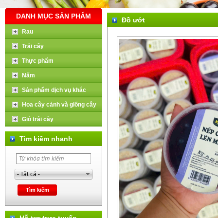
DANH MỤC SẢN PHẨM
Đồ ướt
Rau
Trái cây
Thực phẩm
Nấm
Sản phẩm dịch vụ khác
Hoa cây cảnh và giống cây
Giỏ trái cây
Tìm kiếm nhanh
Hỗ trợ trực tuyến