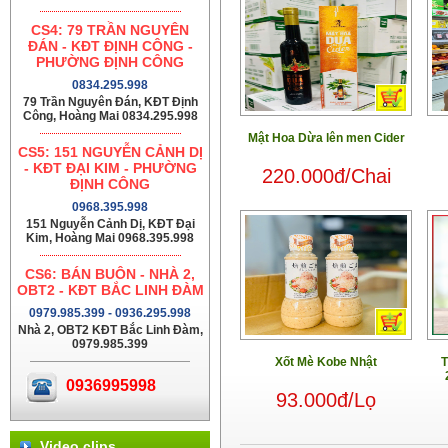
CS4: 79 TRẦN NGUYÊN
ĐÁN - KĐT ĐỊNH CÔNG -
PHƯỜNG ĐỊNH CÔNG
0834.295.998
79 Trần Nguyên Đán, KĐT Định
Công, Hoàng Mai 0834.295.998
Mật Hoa Dừa lên men Cider
CS5: 151 NGUYỄN CẢNH DỊ
- KĐT ĐẠI KIM - PHƯỜNG
220.000đ/Chai
ĐỊNH CÔNG
0968.395.998
151 Nguyễn Cảnh Dị, KĐT Đại
Kim, Hoàng Mai 0968.395.998
CS6: BÁN BUÔN - NHÀ 2,
OBT2 - KĐT BẮC LINH ĐÀM
0979.985.399 - 0936.295.998
Nhà 2, OBT2 KĐT Bắc Linh Đàm,
0979.985.399
Xốt Mè Kobe Nhật
T
0936995998
93.000đ/Lọ
Video clips