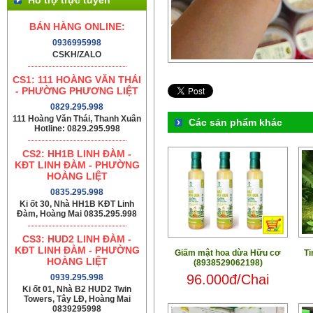
BÁN HÀNG ONLINE:
0936995998
CSKH/ZALO
CS1: 111 HOÀNG VĂN THÁI
- PHƯỜNG PHƯƠNG LIỆT
0829.295.998
111 Hoàng Văn Thái, Thanh Xuân
Các sản phẩm khác
Hotline: 0829.295.998
CS2: HH1B LINH ĐÀM -
KĐT LINH ĐÀM - PHƯỜNG
HOÀNG LIỆT
0835.295.998
Ki ốt 30, Nhà HH1B KĐT Linh
Đàm, Hoàng Mai 0835.295.998
CS3: HUD2 LINH ĐÀM -
KĐT LINH ĐÀM - PHƯỜNG
Giấm mật hoa dừa Hữu cơ
Ti
HOÀNG LIỆT
(8938529062198)
96.000đ/Chai
0939.295.998
Ki ốt 01, Nhà B2 HUD2 Twin
Towers, Tây LĐ, Hoàng Mai
0839295998