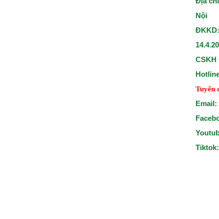
Địa ch
Nội
ĐKKD:
14.4.2
CSKH 
Hotlin
Tuyển 
Email:
Faceb
Youtu
Tiktok