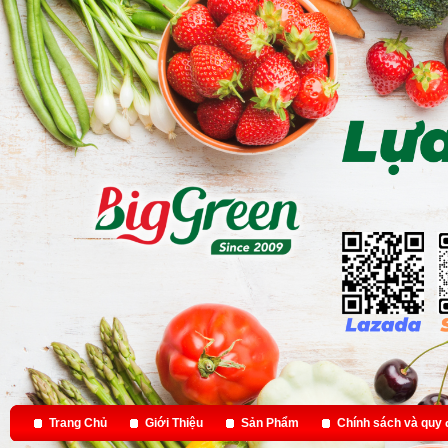
Trang Chủ
Giới Thiệu
Sản Phẩm
Chính sách và quy 