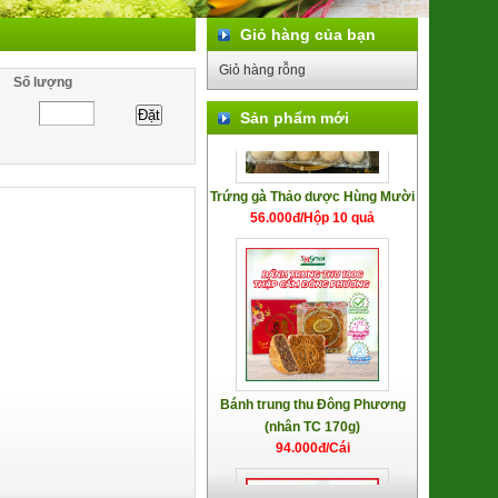
Giỏ hàng của bạn
Giỏ hàng rỗng
Số lượng
Sản phẩm mới
Trứng gà Thảo dược Hùng Mười
56.000đ/Hộp 10 quả
Bánh trung thu Đông Phương
(nhân TC 170g)
94.000đ/Cái