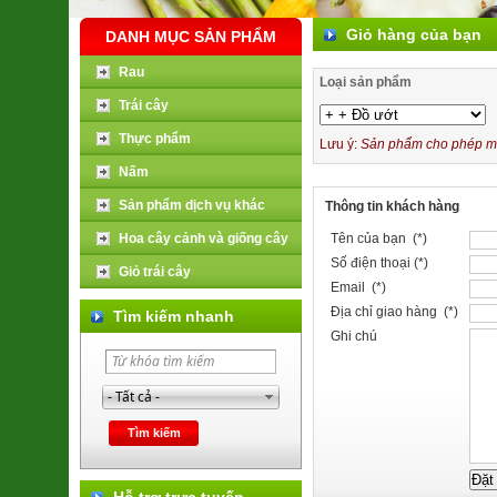
Giỏ hàng của bạn
DANH MỤC SẢN PHẨM
Rau
Loại sản phẩm
Trái cây
Thực phẩm
Lưu ý:
Sản phẩm cho phép mua
Nấm
Sản phẩm dịch vụ khác
Thông tin khách hàng
Hoa cây cảnh và giống cây
Tên của bạn (*)
Số điện thoại (*)
Giỏ trái cây
Email (*)
Địa chỉ giao hàng (*)
Tìm kiếm nhanh
Ghi chú
Hỗ trợ trực tuyến