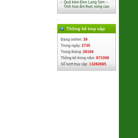
Quả trám Đen Lạng Sơn –
(8938512491448)
Tinh hoa ẩm thực vùng cao
380.000đ/Hộp
.
Thông kê truy cập
Đang online:
39
Trong ngày:
2735
Trong tháng:
28166
Thông kê trong năm:
973399
Ổi Di trạch (2621122)
Số lượt truy cập:
13282665
48.000đ/Kg
Lạp Sườn lợn đen Cao Bằng
(8938505355016)