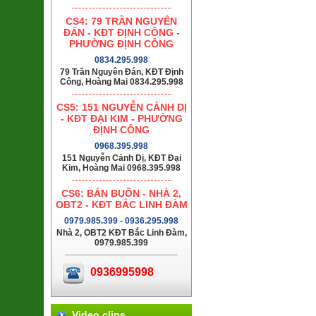
CS4: 79 TRẦN NGUYÊN
ĐÁN - KĐT ĐỊNH CÔNG -
PHƯỜNG ĐỊNH CÔNG
0834.295.998
79 Trần Nguyên Đán, KĐT Định
Công, Hoàng Mai 0834.295.998
CS5: 151 NGUYỄN CẢNH DỊ
- KĐT ĐẠI KIM - PHƯỜNG
ĐỊNH CÔNG
0968.395.998
151 Nguyễn Cảnh Dị, KĐT Đại
Kim, Hoàng Mai 0968.395.998
CS6: BÁN BUÔN - NHÀ 2,
OBT2 - KĐT BẮC LINH ĐÀM
0979.985.399 - 0936.295.998
Nhà 2, OBT2 KĐT Bắc Linh Đàm,
0979.985.399
0936995998
Video clips