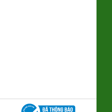
195.000đ/Gói 500g
Hộp Bánh Chưng Tràng Tiền Mini
6 cái
210.000đ/Hộp
Cacao Nguyên Chất Hữu Cơ