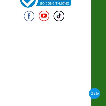
(SP322139)
255.000đ/Hộp
Khoai Lang Mật Đà Lạt Xuất khẩu
(SP001318)
7.500đ/100g
950
Trứng gà Thảo dược Hùng Mười
56.000đ/Hộp 10 quả