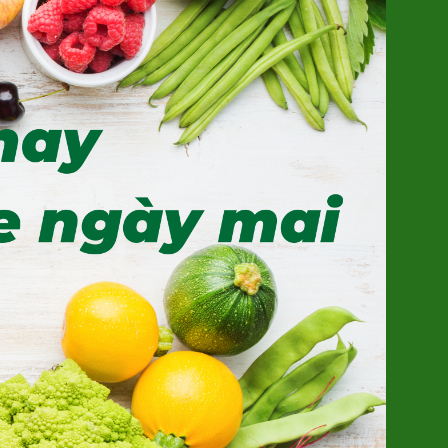
Khoai Lang Mật Đà Lạt Xuất khẩu
(SP001318)
7.500đ/100g