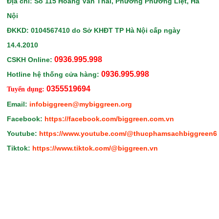
Địa chỉ: Số 115 Hoàng Văn Thái, Phường Phương Liệt, Hà
Nội
ĐKKD: 0104567410
do Sở KHĐT TP Hà Nội
cấp ngày
14.4.2010
0936.995.998
CSKH Online:
0936.995.998
Hotline hệ thống cửa hàng:
0355519694
Tuyển dụng:
Email:
infobiggreen@mybiggreen.org
Facebook:
https://facebook.com/biggreen.com.vn
Youtube:
https://www.youtube.com/@thucphamsachbiggreen6
Tiktok:
https://www.tiktok.com/@biggreen.vn