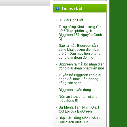
Tin nổi bật
Ưu đãi Đặc Biệt
Tưng bừng Khai trương Cơ
Lá Giang Khô Bình Định
sở 6 Thực phẩm sạch
(SP010245)
Biggreen 151 Nguyễn Cảnh
39.000đ/Hộp
Dị
Sắp ra mắt! Biggreen sẵn
sàng khai trương điểm bán
thứ 6 - Dấu mốc tiên phong
trong giai đoạn đổi mới
Biggreen ra mắt bộ nhận diện
trong giai đoạn phát triển mới
Tuyên bố Biggreen cho giai
Súp lơ xanh Baby Đà Lạt
đoạn đổi mới: Tiên phong
(2611048)
nông sản sạch
9.000đ/100g
Biggreen tuyển dụng
Nên ăn thực phẩm gì cho
mùa đông !!!
Sứ Mệnh, Tầm Nhìn, Giá Trị
Cốt Lõi của BigGreen
Bắp Cải Trắng Mộc Châu -
Rau Sạch VietGAP
Nghệ Nano Curcumin (Gel)