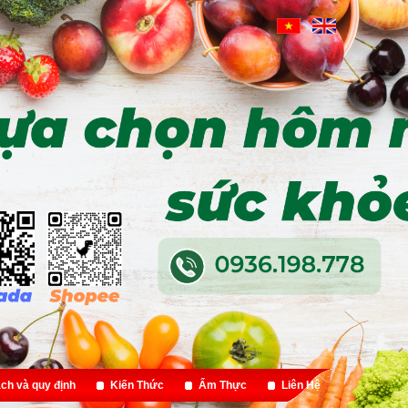
ch và quy định
Kiến Thức
Ẩm Thực
Liên Hệ