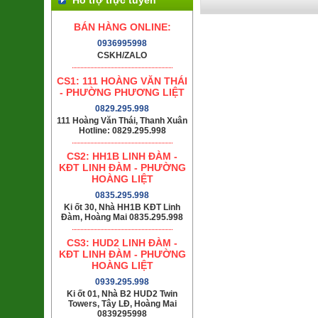
BÁN HÀNG ONLINE:
0936995998
CSKH/ZALO
CS1: 111 HOÀNG VĂN THÁI
- PHƯỜNG PHƯƠNG LIỆT
0829.295.998
111 Hoàng Văn Thái, Thanh Xuân
Hotline: 0829.295.998
CS2: HH1B LINH ĐÀM -
KĐT LINH ĐÀM - PHƯỜNG
HOÀNG LIỆT
0835.295.998
Ki ốt 30, Nhà HH1B KĐT Linh
Đàm, Hoàng Mai 0835.295.998
CS3: HUD2 LINH ĐÀM -
KĐT LINH ĐÀM - PHƯỜNG
HOÀNG LIỆT
0939.295.998
Ki ốt 01, Nhà B2 HUD2 Twin
Towers, Tây LĐ, Hoàng Mai
0839295998