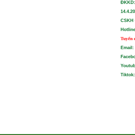
ĐKKD:
14.4.2
CSKH 
Hotlin
Tuyển 
Email:
Faceb
Youtu
Tiktok