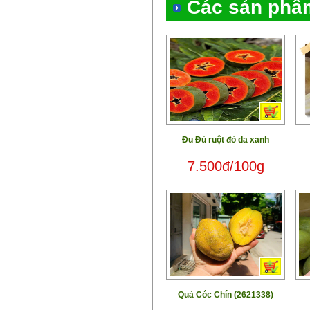
Các sản phẩ
Đu Đủ ruột đỏ da xanh
7.500đ/100g
Quả Cóc Chín (2621338)