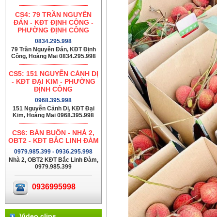
CS4: 79 TRẦN NGUYÊN
ĐÁN - KĐT ĐỊNH CÔNG -
PHƯỜNG ĐỊNH CÔNG
0834.295.998
79 Trần Nguyên Đán, KĐT Định
Công, Hoàng Mai 0834.295.998
CS5: 151 NGUYỄN CẢNH DỊ
- KĐT ĐẠI KIM - PHƯỜNG
ĐỊNH CÔNG
0968.395.998
151 Nguyễn Cảnh Dị, KĐT Đại
Kim, Hoàng Mai 0968.395.998
CS6: BÁN BUÔN - NHÀ 2,
OBT2 - KĐT BẮC LINH ĐÀM
0979.985.399 - 0936.295.998
Nhà 2, OBT2 KĐT Bắc Linh Đàm,
0979.985.399
0936995998
Video clips