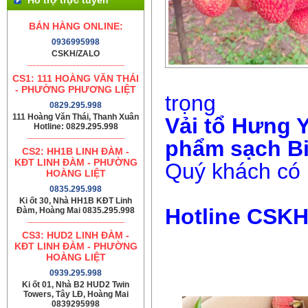
BÁN HÀNG ONLINE:
0936995998
CSKH/ZALO
CS1: 111 HOÀNG VĂN THÁI
- PHƯỜNG PHƯƠNG LIỆT
trọng
0829.295.998
111 Hoàng Văn Thái, Thanh Xuân
Vải tổ Hưng 
Hotline: 0829.295.998
phẩm sạch B
CS2: HH1B LINH ĐÀM -
KĐT LINH ĐÀM - PHƯỜNG
Quý khách có 
HOÀNG LIỆT
0835.295.998
Ki ốt 30, Nhà HH1B KĐT Linh
Hotline CSKH
Đàm, Hoàng Mai 0835.295.998
CS3: HUD2 LINH ĐÀM -
KĐT LINH ĐÀM - PHƯỜNG
HOÀNG LIỆT
0939.295.998
Ki ốt 01, Nhà B2 HUD2 Twin
Towers, Tây LĐ, Hoàng Mai
0839295998