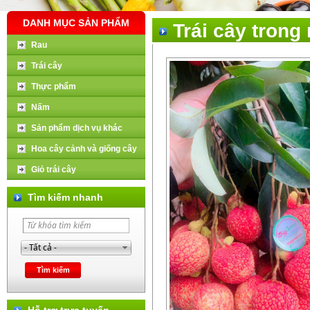
DANH MỤC SẢN PHẨM
Trái cây trong
Rau
Trái cây
Thực phẩm
Nấm
Sản phẩm dịch vụ khác
Hoa cây cảnh và giống cây
Giỏ trái cây
Tìm kiếm nhanh
Hỗ trợ trực tuyến