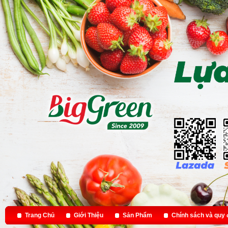
Trang Chủ
Giới Thiệu
Sản Phẩm
Chính sách và quy 