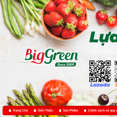
Trang Chủ
Giới Thiệu
Sản Phẩm
Chính sách và quy 