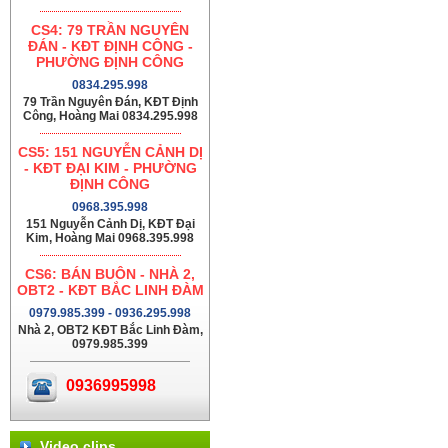
CS4: 79 TRẦN NGUYÊN
ĐÁN - KĐT ĐỊNH CÔNG -
PHƯỜNG ĐỊNH CÔNG
0834.295.998
79 Trần Nguyên Đán, KĐT Định
Công, Hoàng Mai 0834.295.998
CS5: 151 NGUYỄN CẢNH DỊ
- KĐT ĐẠI KIM - PHƯỜNG
ĐỊNH CÔNG
0968.395.998
151 Nguyễn Cảnh Dị, KĐT Đại
Kim, Hoàng Mai 0968.395.998
CS6: BÁN BUÔN - NHÀ 2,
OBT2 - KĐT BẮC LINH ĐÀM
0979.985.399 - 0936.295.998
Nhà 2, OBT2 KĐT Bắc Linh Đàm,
0979.985.399
0936995998
Video clips