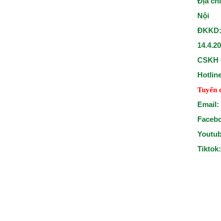
Địa ch
Nội
ĐKKD:
14.4.2
CSKH 
Hotlin
Tuyển 
Email:
Faceb
Youtu
Tiktok