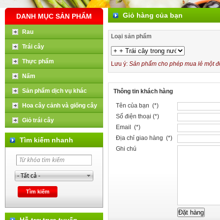
Giỏ hàng của bạn
DANH MỤC SẢN PHẨM
Rau
Loại sản phẩm
Trái cây
Thực phẩm
Lưu ý:
Sản phẩm cho phép mua lẻ một đơn
Nấm
Sản phẩm dịch vụ khác
Thông tin khách hàng
Hoa cây cảnh và giống cây
Tên của bạn (*)
Số điện thoại (*)
Giỏ trái cây
Email (*)
Địa chỉ giao hàng (*)
Tìm kiếm nhanh
Ghi chú
Hỗ trợ trực tuyến