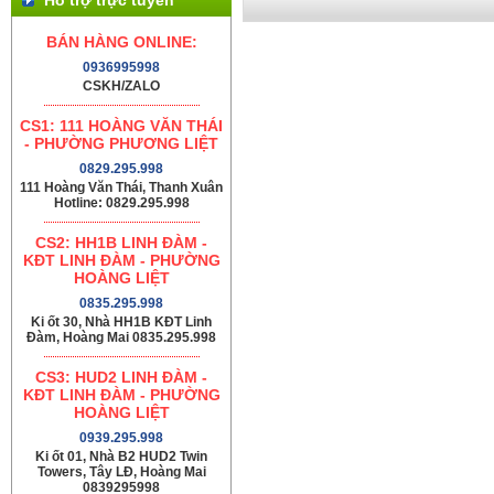
BÁN HÀNG ONLINE:
0936995998
CSKH/ZALO
CS1: 111 HOÀNG VĂN THÁI
- PHƯỜNG PHƯƠNG LIỆT
0829.295.998
111 Hoàng Văn Thái, Thanh Xuân
Hotline: 0829.295.998
CS2: HH1B LINH ĐÀM -
KĐT LINH ĐÀM - PHƯỜNG
HOÀNG LIỆT
0835.295.998
Ki ốt 30, Nhà HH1B KĐT Linh
Đàm, Hoàng Mai 0835.295.998
CS3: HUD2 LINH ĐÀM -
KĐT LINH ĐÀM - PHƯỜNG
HOÀNG LIỆT
0939.295.998
Ki ốt 01, Nhà B2 HUD2 Twin
Towers, Tây LĐ, Hoàng Mai
0839295998