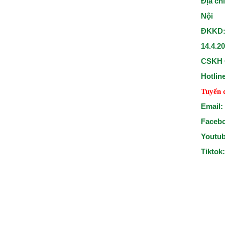
Địa ch
Nội
ĐKKD:
14.4.2
CSKH 
Hotlin
Tuyển 
Email:
Faceb
Youtu
Tiktok