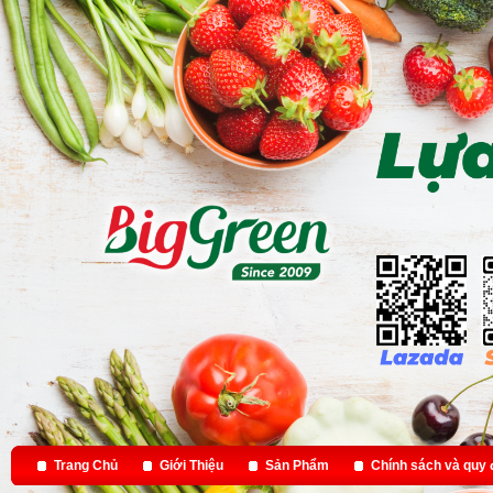
Trang Chủ
Giới Thiệu
Sản Phẩm
Chính sách và quy 