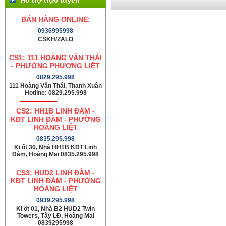
BÁN HÀNG ONLINE:
0936995998
CSKH/ZALO
CS1: 111 HOÀNG VĂN THÁI
- PHƯỜNG PHƯƠNG LIỆT
0829.295.998
111 Hoàng Văn Thái, Thanh Xuân
Hotline: 0829.295.998
CS2: HH1B LINH ĐÀM -
KĐT LINH ĐÀM - PHƯỜNG
HOÀNG LIỆT
0835.295.998
Ki ốt 30, Nhà HH1B KĐT Linh
Đàm, Hoàng Mai 0835.295.998
CS3: HUD2 LINH ĐÀM -
KĐT LINH ĐÀM - PHƯỜNG
HOÀNG LIỆT
0939.295.998
Ki ốt 01, Nhà B2 HUD2 Twin
Towers, Tây LĐ, Hoàng Mai
0839295998