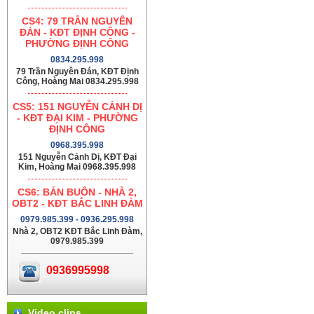
CS4: 79 TRẦN NGUYÊN
ĐÁN - KĐT ĐỊNH CÔNG -
PHƯỜNG ĐỊNH CÔNG
0834.295.998
79 Trần Nguyên Đán, KĐT Định
Công, Hoàng Mai 0834.295.998
CS5: 151 NGUYỄN CẢNH DỊ
- KĐT ĐẠI KIM - PHƯỜNG
ĐỊNH CÔNG
0968.395.998
151 Nguyễn Cảnh Dị, KĐT Đại
Kim, Hoàng Mai 0968.395.998
CS6: BÁN BUÔN - NHÀ 2,
OBT2 - KĐT BẮC LINH ĐÀM
0979.985.399 - 0936.295.998
Nhà 2, OBT2 KĐT Bắc Linh Đàm,
0979.985.399
0936995998
Video clips