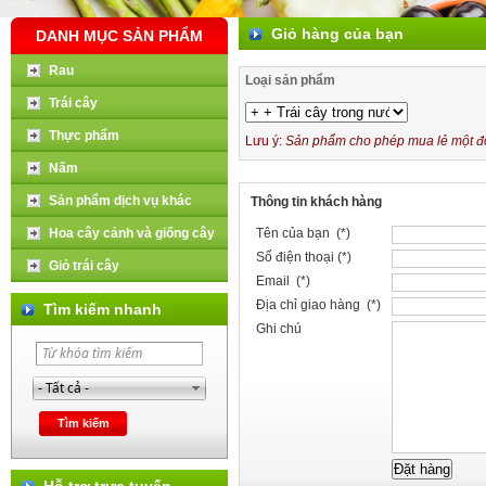
Giỏ hàng của bạn
DANH MỤC SẢN PHẨM
Rau
Loại sản phẩm
Trái cây
Thực phẩm
Lưu ý:
Sản phẩm cho phép mua lẻ một đơn
Nấm
Sản phẩm dịch vụ khác
Thông tin khách hàng
Hoa cây cảnh và giống cây
Tên của bạn (*)
Số điện thoại (*)
Giỏ trái cây
Email (*)
Địa chỉ giao hàng (*)
Tìm kiếm nhanh
Ghi chú
Hỗ trợ trực tuyến