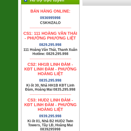
BÁN HÀNG ONLINE:
0936995998
CSKH/ZALO
CS1: 111 HOÀNG VĂN THÁI
- PHƯỜNG PHƯƠNG LIỆT
0829.295.998
111 Hoàng Văn Thái, Thanh Xuân
Hotline: 0829.295.998
CS2: HH1B LINH ĐÀM -
KĐT LINH ĐÀM - PHƯỜNG
HOÀNG LIỆT
0835.295.998
Ki ốt 30, Nhà HH1B KĐT Linh
Đàm, Hoàng Mai 0835.295.998
CS3: HUD2 LINH ĐÀM -
KĐT LINH ĐÀM - PHƯỜNG
HOÀNG LIỆT
0939.295.998
Ki ốt 01, Nhà B2 HUD2 Twin
Towers, Tây LĐ, Hoàng Mai
0839295998