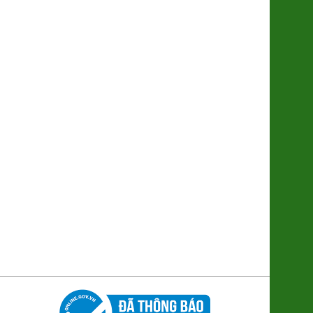
Khoai Lang Mật Đà Lạt Xuất khẩu
(SP001318)
7.500đ/100g
Trứng gà Thảo dược Hùng Mười
56.000đ/Hộp 10 quả
Bánh trung thu Đông Phương
(nhân TC 170g)