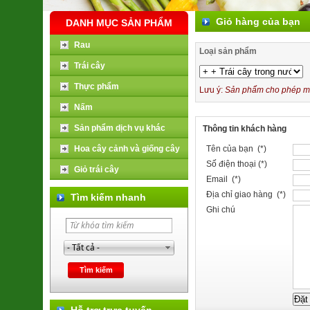
Giỏ hàng của bạn
DANH MỤC SẢN PHẨM
Rau
Loại sản phẩm
Trái cây
Thực phẩm
Lưu ý:
Sản phẩm cho phép mua
Nấm
Sản phẩm dịch vụ khác
Thông tin khách hàng
Hoa cây cảnh và giống cây
Tên của bạn (*)
Số điện thoại (*)
Giỏ trái cây
Email (*)
Địa chỉ giao hàng (*)
Tìm kiếm nhanh
Ghi chú
Hỗ trợ trực tuyến