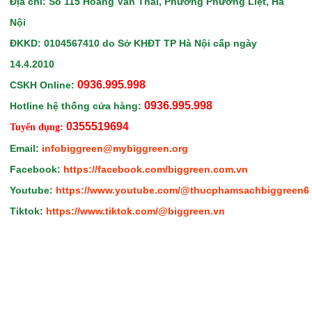
Địa chỉ: Số 115 Hoàng Văn Thái, Phường Phương Liệt, Hà
Nội
ĐKKD: 0104567410
do Sở KHĐT TP Hà Nội
cấp ngày
14.4.2010
0936.995.998
CSKH Online:
0936.995.998
Hotline hệ thống cửa hàng:
0355519694
Tuyển dụng:
Email:
infobiggreen@mybiggreen.org
Facebook:
https://facebook.com/biggreen.com.vn
Youtube:
https://www.youtube.com/@thucphamsachbiggreen6
Tiktok:
https://www.tiktok.com/@biggreen.vn