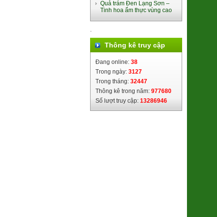
Quả trám Đen Lạng Sơn –
Tinh hoa ẩm thực vùng cao
.
Thông kê truy cập
Cốm Làng Vòng
28.500đ/100g
Đang online:
38
Trong ngày:
3127
Trong tháng:
32447
Thông kê trong năm:
977680
Số lượt truy cập:
13286946
Táo Muối Bàng La
9.800đ/100g