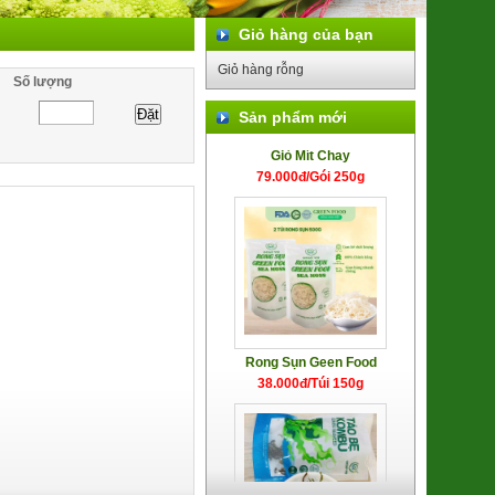
Giỏ hàng của bạn
Giỏ hàng rỗng
Số lượng
Sản phẩm mới
Giò Mít Chay
79.000đ/Gói 250g
Rong Sụn Geen Food
38.000đ/Túi 150g