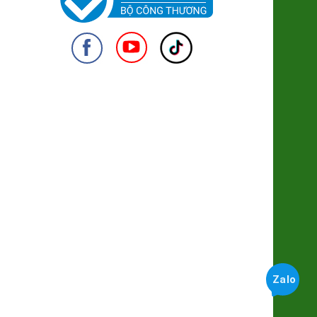
94.000đ/Cái
Giò Mít Chay
79.000đ/Gói 250g
950
Rong Sụn Geen Food
38.000đ/Túi 150g