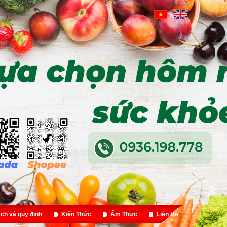
ch và quy định
Kiến Thức
Ẩm Thực
Liên Hệ