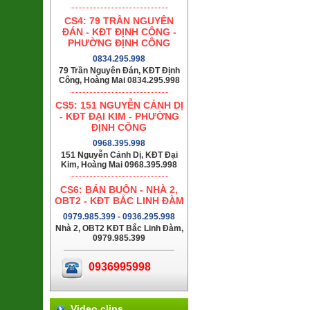
CS4: 79 TRẦN NGUYÊN
ĐÁN - KĐT ĐỊNH CÔNG -
PHƯỜNG ĐỊNH CÔNG
0834.295.998
79 Trần Nguyên Đán, KĐT Định
Công, Hoàng Mai 0834.295.998
CS5: 151 NGUYỄN CẢNH DỊ
- KĐT ĐẠI KIM - PHƯỜNG
ĐỊNH CÔNG
0968.395.998
151 Nguyễn Cảnh Dị, KĐT Đại
Kim, Hoàng Mai 0968.395.998
CS6: BÁN BUÔN - NHÀ 2,
OBT2 - KĐT BẮC LINH ĐÀM
0979.985.399 - 0936.295.998
Nhà 2, OBT2 KĐT Bắc Linh Đàm,
0979.985.399
0936995998
Video clips