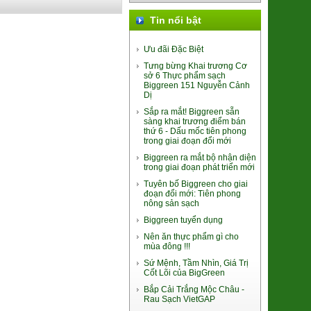
Tin nổi bật
Tảo Bẹ KOMBU
33.000đ/Gói
Ưu đãi Đặc Biệt
Tưng bừng Khai trương Cơ
sở 6 Thực phẩm sạch
Biggreen 151 Nguyễn Cảnh
Dị
Sắp ra mắt! Biggreen sẵn
sàng khai trương điểm bán
thứ 6 - Dấu mốc tiên phong
trong giai đoạn đổi mới
Giò Tảo Chile Chay
Biggreen ra mắt bộ nhận diện
trong giai đoạn phát triển mới
60.000đ/Gói 200g
Tuyên bố Biggreen cho giai
đoạn đổi mới: Tiên phong
nông sản sạch
Biggreen tuyển dụng
Nên ăn thực phẩm gì cho
mùa đông !!!
Sứ Mệnh, Tầm Nhìn, Giá Trị
Cốt Lõi của BigGreen
Long Nhãn ôm Sen Vinagri
Bắp Cải Trắng Mộc Châu -
Rau Sạch VietGAP
155.000đ/Hộp