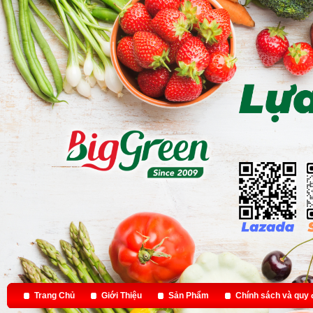
Trang Chủ
Giới Thiệu
Sản Phẩm
Chính sách và quy 