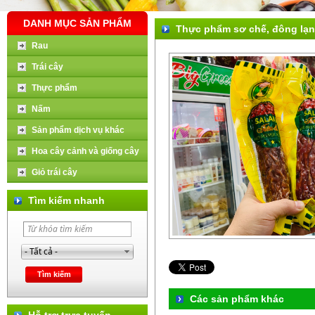
DANH MỤC SẢN PHẨM
Thực phẩm sơ chế, đông lạ
Rau
Trái cây
Thực phẩm
Nấm
Sản phẩm dịch vụ khác
Hoa cây cảnh và giống cây
Giỏ trái cây
Tìm kiếm nhanh
Các sản phẩm khác
Hỗ trợ trực tuyến