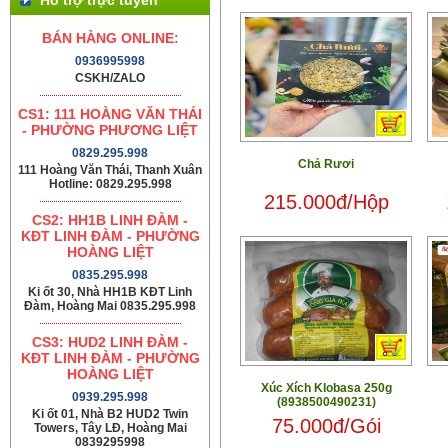
BÁN HÀNG ONLINE:
0936995998
CSKH/ZALO
CS1: 111 HOÀNG VĂN THÁI
- PHƯỜNG PHƯƠNG LIỆT
0829.295.998
Chả Rươi
111 Hoàng Văn Thái, Thanh Xuân
Hotline: 0829.295.998
215.000đ/Hộp
CS2: HH1B LINH ĐÀM -
KĐT LINH ĐÀM - PHƯỜNG
HOÀNG LIỆT
0835.295.998
Ki ốt 30, Nhà HH1B KĐT Linh
Đàm, Hoàng Mai 0835.295.998
CS3: HUD2 LINH ĐÀM -
KĐT LINH ĐÀM - PHƯỜNG
HOÀNG LIỆT
Xúc Xích Klobasa 250g
0939.295.998
(8938500490231)
Ki ốt 01, Nhà B2 HUD2 Twin
75.000đ/Gói
Towers, Tây LĐ, Hoàng Mai
0839295998