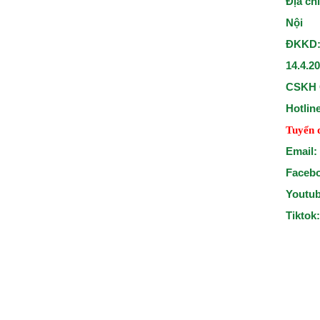
Địa ch
Nội
ĐKKD:
14.4.2
CSKH 
Hotlin
Tuyển 
Email:
Faceb
Youtu
Tiktok