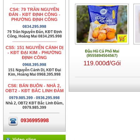
CS4: 79 TRẦN NGUYÊN
ĐÁN - KĐT ĐỊNH CÔNG -
PHƯỜNG ĐỊNH CÔNG
0834.295.998
79 Trần Nguyên Đán, KĐT Định
Công, Hoàng Mai 0834.295.998
CS5: 151 NGUYỄN CẢNH DỊ
Đậu Hũ Cá Phô Mai
- KĐT ĐẠI KIM - PHƯỜNG
(9555894504567)
ĐỊNH CÔNG
119.000đ/Gói
0968.395.998
151 Nguyễn Cảnh Dị, KĐT Đại
Kim, Hoàng Mai 0968.395.998
CS6: BÁN BUÔN - NHÀ 2,
OBT2 - KĐT BẮC LINH ĐÀM
0979.985.399 - 0936.295.998
Nhà 2, OBT2 KĐT Bắc Linh Đàm,
0979.985.399
0936995998
Video clips