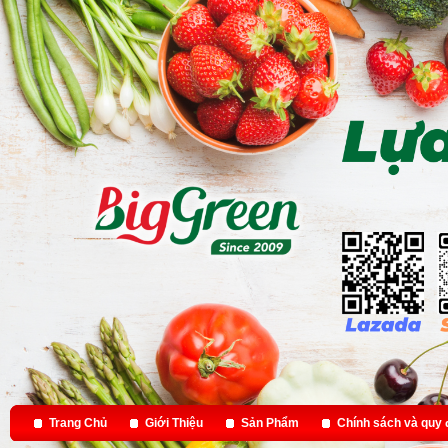
Trang Chủ
Giới Thiệu
Sản Phẩm
Chính sách và quy 