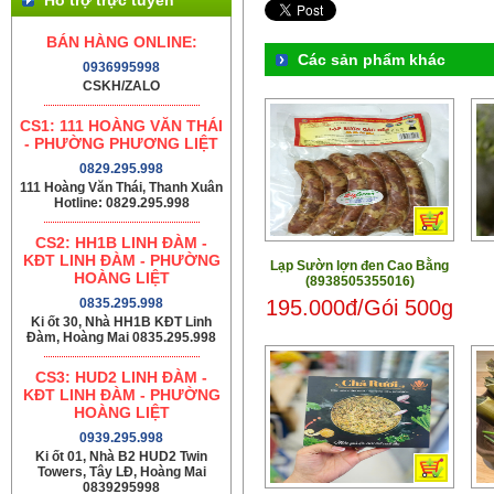
BÁN HÀNG ONLINE:
Các sản phẩm khác
0936995998
CSKH/ZALO
CS1: 111 HOÀNG VĂN THÁI
- PHƯỜNG PHƯƠNG LIỆT
0829.295.998
111 Hoàng Văn Thái, Thanh Xuân
Hotline: 0829.295.998
CS2: HH1B LINH ĐÀM -
KĐT LINH ĐÀM - PHƯỜNG
Lạp Sườn lợn đen Cao Bằng
HOÀNG LIỆT
(8938505355016)
195.000đ/Gói 500g
0835.295.998
Ki ốt 30, Nhà HH1B KĐT Linh
Đàm, Hoàng Mai 0835.295.998
CS3: HUD2 LINH ĐÀM -
KĐT LINH ĐÀM - PHƯỜNG
HOÀNG LIỆT
0939.295.998
Ki ốt 01, Nhà B2 HUD2 Twin
Towers, Tây LĐ, Hoàng Mai
0839295998