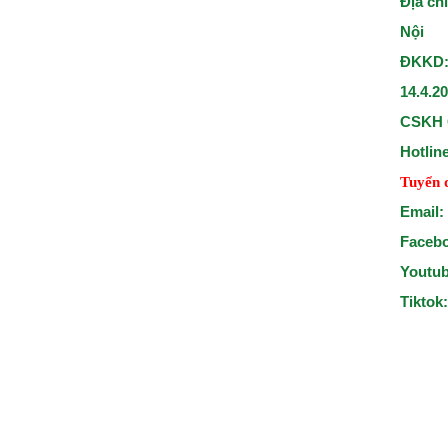
Địa ch
Nội
ĐKKD:
14.4.2
CSKH 
Hotlin
Tuyển 
Email:
Faceb
Youtu
Tiktok