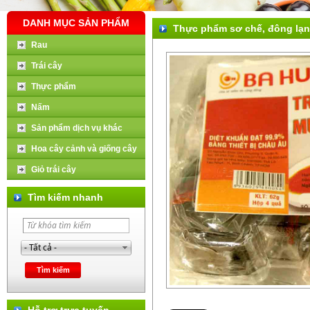
DANH MỤC SẢN PHẨM
Thực phẩm sơ chế, đông lạ
Rau
Trái cây
Thực phẩm
Nấm
Sản phẩm dịch vụ khác
Hoa cây cảnh và giống cây
Giỏ trái cây
Tìm kiếm nhanh
Hỗ trợ trực tuyến