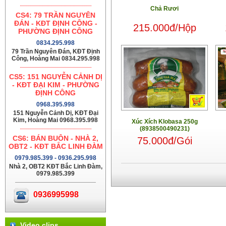
Chả Rươi
CS4: 79 TRẦN NGUYÊN
ĐÁN - KĐT ĐỊNH CÔNG -
215.000đ/Hộp
PHƯỜNG ĐỊNH CÔNG
0834.295.998
79 Trần Nguyên Đán, KĐT Định
Công, Hoàng Mai 0834.295.998
CS5: 151 NGUYỄN CẢNH DỊ
- KĐT ĐẠI KIM - PHƯỜNG
ĐỊNH CÔNG
0968.395.998
151 Nguyễn Cảnh Dị, KĐT Đại
Kim, Hoàng Mai 0968.395.998
Xúc Xích Klobasa 250g
(8938500490231)
CS6: BÁN BUÔN - NHÀ 2,
75.000đ/Gói
OBT2 - KĐT BẮC LINH ĐÀM
0979.985.399 - 0936.295.998
Nhà 2, OBT2 KĐT Bắc Linh Đàm,
0979.985.399
0936995998
Video clips