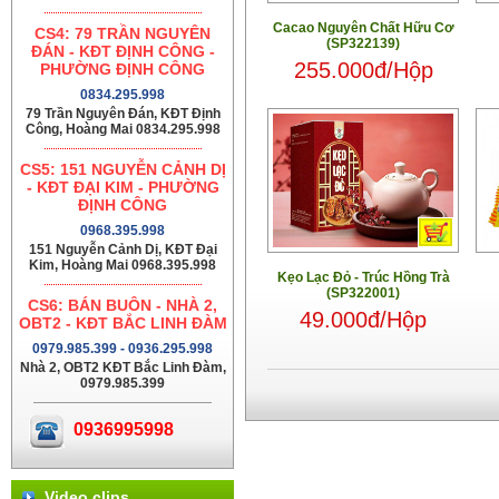
Cacao Nguyên Chất Hữu Cơ
CS4: 79 TRẦN NGUYÊN
(SP322139)
ĐÁN - KĐT ĐỊNH CÔNG -
255.000đ/Hộp
PHƯỜNG ĐỊNH CÔNG
0834.295.998
79 Trần Nguyên Đán, KĐT Định
Công, Hoàng Mai 0834.295.998
CS5: 151 NGUYỄN CẢNH DỊ
- KĐT ĐẠI KIM - PHƯỜNG
ĐỊNH CÔNG
0968.395.998
151 Nguyễn Cảnh Dị, KĐT Đại
Kim, Hoàng Mai 0968.395.998
Kẹo Lạc Đỏ - Trúc Hồng Trà
(SP322001)
CS6: BÁN BUÔN - NHÀ 2,
49.000đ/Hộp
OBT2 - KĐT BẮC LINH ĐÀM
0979.985.399 - 0936.295.998
Nhà 2, OBT2 KĐT Bắc Linh Đàm,
0979.985.399
0936995998
Video clips