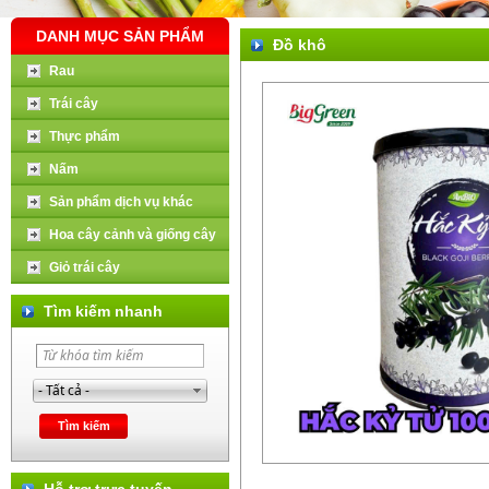
DANH MỤC SẢN PHẨM
Đồ khô
Rau
Trái cây
Thực phẩm
Nấm
Sản phẩm dịch vụ khác
Hoa cây cảnh và giống cây
Giỏ trái cây
Tìm kiếm nhanh
Hỗ trợ trực tuyến