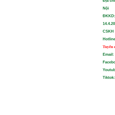
Địa ch
Nội
ĐKKD:
14.4.2
CSKH 
Hotlin
Tuyển 
Email:
Faceb
Youtu
Tiktok