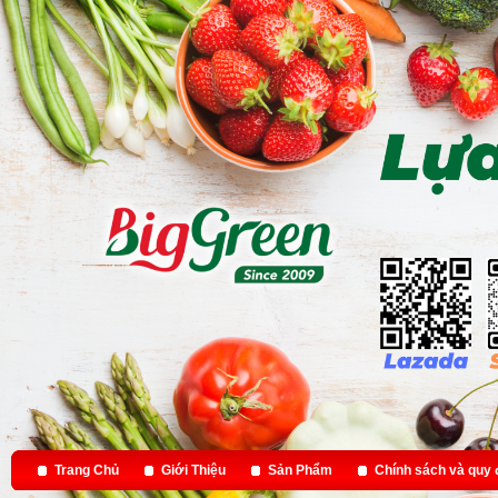
Trang Chủ
Giới Thiệu
Sản Phẩm
Chính sách và quy 