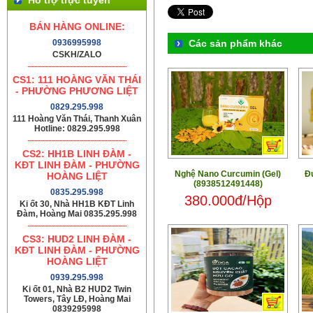
BÁN HÀNG ONLINE:
0936995998
Các sản phẩm khác
CSKH/ZALO
CS1: 111 HOÀNG VĂN THÁI
- PHƯỜNG PHƯƠNG LIỆT
0829.295.998
111 Hoàng Văn Thái, Thanh Xuân
Hotline: 0829.295.998
CS2: HH1B LINH ĐÀM -
KĐT LINH ĐÀM - PHƯỜNG
Nghệ Nano Curcumin (Gel)
Đ
HOÀNG LIỆT
(8938512491448)
0835.295.998
380.000đ/Hộp
Ki ốt 30, Nhà HH1B KĐT Linh
Đàm, Hoàng Mai 0835.295.998
CS3: HUD2 LINH ĐÀM -
KĐT LINH ĐÀM - PHƯỜNG
HOÀNG LIỆT
0939.295.998
Ki ốt 01, Nhà B2 HUD2 Twin
Towers, Tây LĐ, Hoàng Mai
0839295998