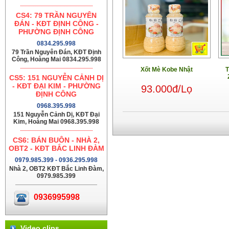
CS4: 79 TRẦN NGUYÊN
ĐÁN - KĐT ĐỊNH CÔNG -
PHƯỜNG ĐỊNH CÔNG
0834.295.998
79 Trần Nguyên Đán, KĐT Định
Công, Hoàng Mai 0834.295.998
Xốt Mè Kobe Nhật
T
CS5: 151 NGUYỄN CẢNH DỊ
- KĐT ĐẠI KIM - PHƯỜNG
93.000đ/Lọ
ĐỊNH CÔNG
0968.395.998
151 Nguyễn Cảnh Dị, KĐT Đại
Kim, Hoàng Mai 0968.395.998
CS6: BÁN BUÔN - NHÀ 2,
OBT2 - KĐT BẮC LINH ĐÀM
0979.985.399 - 0936.295.998
Nhà 2, OBT2 KĐT Bắc Linh Đàm,
0979.985.399
0936995998
Video clips