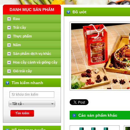
DANH MỤC SẢN PHẨM
Đồ ướt
Rau
Trái cây
Thực phẩm
Nấm
Sản phẩm dịch vụ khác
Hoa cây cảnh và giống cây
Giỏ trái cây
Tìm kiếm nhanh
Các sản phẩm khác
Hỗ trợ trực tuyến