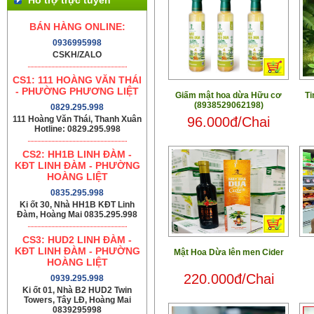
BÁN HÀNG ONLINE:
0936995998
CSKH/ZALO
CS1: 111 HOÀNG VĂN THÁI
- PHƯỜNG PHƯƠNG LIỆT
Giấm mật hoa dừa Hữu cơ
Ti
(8938529062198)
0829.295.998
96.000đ/Chai
111 Hoàng Văn Thái, Thanh Xuân
Hotline: 0829.295.998
CS2: HH1B LINH ĐÀM -
KĐT LINH ĐÀM - PHƯỜNG
HOÀNG LIỆT
0835.295.998
Ki ốt 30, Nhà HH1B KĐT Linh
Đàm, Hoàng Mai 0835.295.998
CS3: HUD2 LINH ĐÀM -
KĐT LINH ĐÀM - PHƯỜNG
Mật Hoa Dừa lên men Cider
HOÀNG LIỆT
220.000đ/Chai
0939.295.998
Ki ốt 01, Nhà B2 HUD2 Twin
Towers, Tây LĐ, Hoàng Mai
0839295998