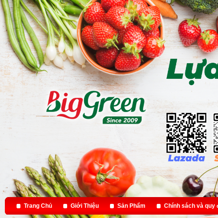
Trang Chủ
Giới Thiệu
Sản Phẩm
Chính sách và quy 