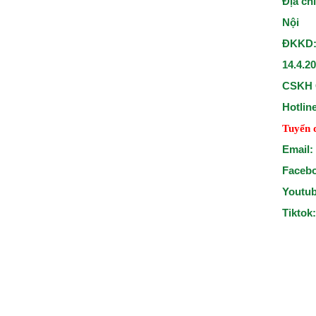
Địa ch
Nội
ĐKKD:
14.4.2
CSKH 
Hotlin
Tuyển 
Email:
Faceb
Youtu
Tiktok