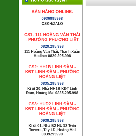
BÁN HÀNG ONLINE:
0936995998
CSKH/ZALO
CS1: 111 HOÀNG VĂN THÁI
- PHƯỜNG PHƯƠNG LIỆT
0829.295.998
111 Hoàng Văn Thái, Thanh Xuân
Hotline: 0829.295.998
CS2: HH1B LINH ĐÀM -
KĐT LINH ĐÀM - PHƯỜNG
HOÀNG LIỆT
0835.295.998
Ki ốt 30, Nhà HH1B KĐT Linh
Đàm, Hoàng Mai 0835.295.998
CS3: HUD2 LINH ĐÀM -
KĐT LINH ĐÀM - PHƯỜNG
HOÀNG LIỆT
0939.295.998
Ki ốt 01, Nhà B2 HUD2 Twin
Towers, Tây LĐ, Hoàng Mai
0839295998