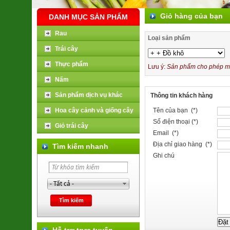
Giỏ hàng của bạn
DANH MỤC SẢN PHẨM
Rau
Loại sản phẩm
Trái cây
Thực phẩm
Lưu ý:
Sản phẩm cho phép mua
Nấm
Sản phẩm dịch vụ khác
Thông tin khách hàng
Hoa cây cảnh và giống cây
Tên của bạn (*)
Số điện thoại (*)
Giỏ trái cây
Email (*)
Địa chỉ giao hàng (*)
Tìm kiếm nhanh
Ghi chú
Hỗ trợ trực tuyến