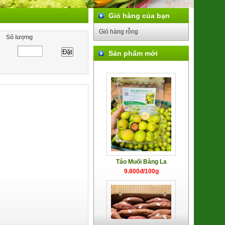
Giỏ hàng của bạn
Giỏ hàng rỗng
Số lượng
Cốm Làng Vòng
28.500đ/100g
Sản phẩm mới
Táo Muối Bàng La
9.800đ/100g