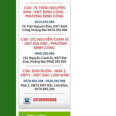
CS4: 79 TRẦN NGUYÊN
ĐÁN - KĐT ĐỊNH CÔNG -
PHƯỜNG ĐỊNH CÔNG
0834.295.998
79 Trần Nguyên Đán, KĐT Định
Công, Hoàng Mai 0834.295.998
CS5: 151 NGUYỄN CẢNH DỊ
- KĐT ĐẠI KIM - PHƯỜNG
ĐỊNH CÔNG
0968.395.998
151 Nguyễn Cảnh Dị, KĐT Đại
Kim, Hoàng Mai 0968.395.998
CS6: BÁN BUÔN - NHÀ 2,
OBT2 - KĐT BẮC LINH ĐÀM
0979.985.399 - 0936.295.998
Nhà 2, OBT2 KĐT Bắc Linh Đàm,
0979.985.399
0936995998
Video clips