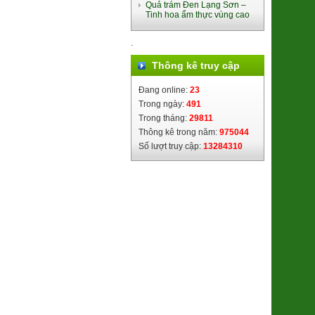
Quả trám Đen Lạng Sơn –
Tinh hoa ẩm thực vùng cao
.
Thông kê truy cập
Đang online:
23
Trong ngày:
491
Lá Giang Khô Bình Định
Trong tháng:
29811
(SP010245)
Thông kê trong năm:
975044
39.000đ/Hộp
Số lượt truy cập:
13284310
Súp lơ xanh Baby Đà Lạt
(2611048)
9.000đ/100g