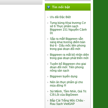
Khoai Lang Mật Đà Lạt Xuất khẩu
(SP001318)
Tin nổi bật
7.500đ/100g
Ưu đãi Đặc Biệt
Tưng bừng Khai trương Cơ
sở 6 Thực phẩm sạch
Biggreen 151 Nguyễn Cảnh
Dị
Sắp ra mắt! Biggreen sẵn
sàng khai trương điểm bán
thứ 6 - Dấu mốc tiên phong
trong giai đoạn đổi mới
Trứng gà Thảo dược Hùng Mười
Biggreen ra mắt bộ nhận diện
56.000đ/Hộp 10 quả
trong giai đoạn phát triển mới
Tuyên bố Biggreen cho giai
đoạn đổi mới: Tiên phong
nông sản sạch
Biggreen tuyển dụng
Nên ăn thực phẩm gì cho
mùa đông !!!
Sứ Mệnh, Tầm Nhìn, Giá Trị
Cốt Lõi của BigGreen
Bánh trung thu Đông Phương
Bắp Cải Trắng Mộc Châu -
(nhân TC 170g)
Rau Sạch VietGAP
94.000đ/Cái