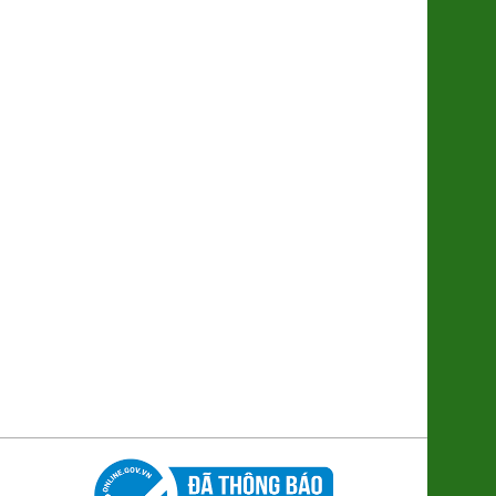
Nghệ Nano Curcumin (Gel)
(8938512491448)
380.000đ/Hộp
Ổi Di trạch (2621122)
48.000đ/Kg