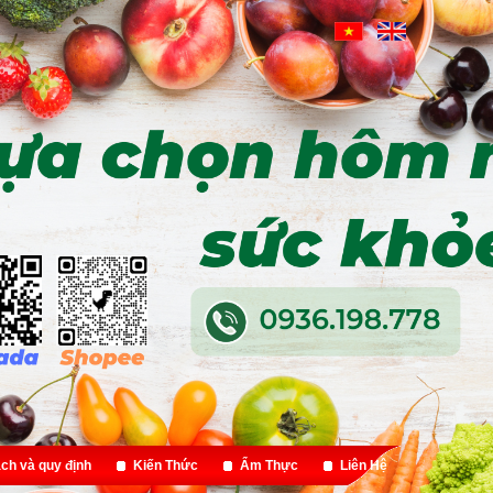
ch và quy định
Kiến Thức
Ẩm Thực
Liên Hệ