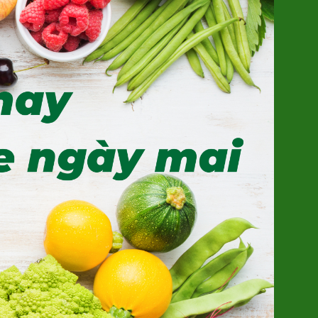
Long Nhãn ôm Sen Vinagri
155.000đ/Hộp