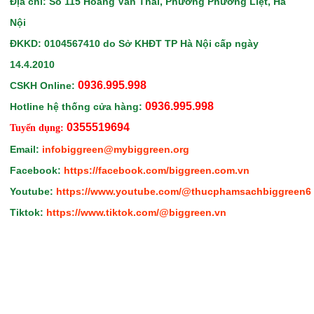
Địa chỉ: Số 115 Hoàng Văn Thái, Phường Phương Liệt, Hà
Nội
ĐKKD: 0104567410
do Sở KHĐT TP Hà Nội
cấp ngày
14.4.2010
0936.995.998
CSKH Online:
0936.995.998
Hotline hệ thống cửa hàng:
0355519694
Tuyển dụng:
Email:
infobiggreen@mybiggreen.org
Facebook:
https://facebook.com/biggreen.com.vn
Youtube:
https://www.youtube.com/@thucphamsachbiggreen6
Tiktok:
https://www.tiktok.com/@biggreen.vn