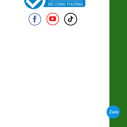
Long Nhãn ôm Sen Vinagri
155.000đ/Hộp
Cốm Làng Vòng
28.500đ/100g
950
Táo Muối Bàng La
9.800đ/100g