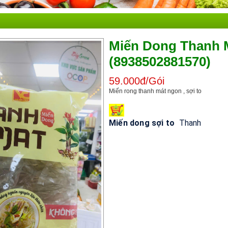
Miến Dong Thanh 
(8938502881570)
59.000đ/Gói
Miến rong thanh mát ngon , sợi to
Miến
dong
sợi
to
Thanh