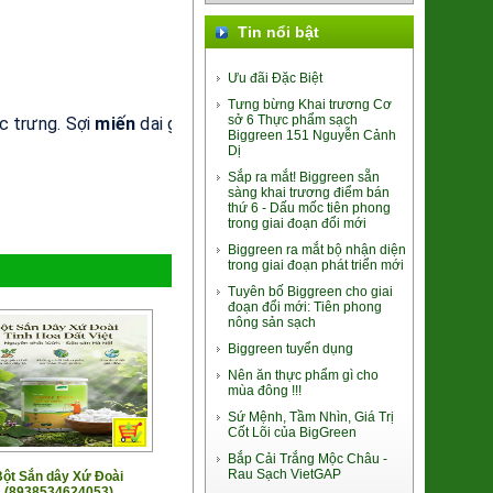
Tin nổi bật
Giò Tảo Chile Chay
60.000đ/Gói 200g
Ưu đãi Đặc Biệt
Tưng bừng Khai trương Cơ
sở 6 Thực phẩm sạch
ặc
trưng.
Sợi
miến
dai
giòn,
thơm
ngon
tự
nhiên,
đảm
bảo
3
tiê
Biggreen 151 Nguyễn Cảnh
Dị
Sắp ra mắt! Biggreen sẵn
sàng khai trương điểm bán
thứ 6 - Dấu mốc tiên phong
trong giai đoạn đổi mới
Long Nhãn ôm Sen Vinagri
Biggreen ra mắt bộ nhận diện
trong giai đoạn phát triển mới
155.000đ/Hộp
Tuyên bố Biggreen cho giai
đoạn đổi mới: Tiên phong
nông sản sạch
Biggreen tuyển dụng
Nên ăn thực phẩm gì cho
mùa đông !!!
Cốm Làng Vòng
28.500đ/100g
Sứ Mệnh, Tầm Nhìn, Giá Trị
Cốt Lõi của BigGreen
Bắp Cải Trắng Mộc Châu -
Rau Sạch VietGAP
Bột Sắn dây Xứ Đoài
(8938534624053)