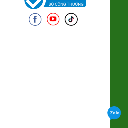
Giò Mít Chay
79.000đ/Gói 250g
Rong Sụn Geen Food
38.000đ/Túi 150g
950
Tảo Bẹ KOMBU
33.000đ/Gói