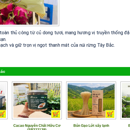
toàn
thủ
công
từ
củ
dong
tươi,
mang
hương
vị
truyền
thống
đ
sạn.
sạch
và
giữ
trọn
vị
ngọt
thanh
mát
của
núi
rừng
Tây
Bắc.
hác
Cacao Nguyên Chất Hữu Cơ
Bún Gạo Lứt sấy lạnh
(SP322139)