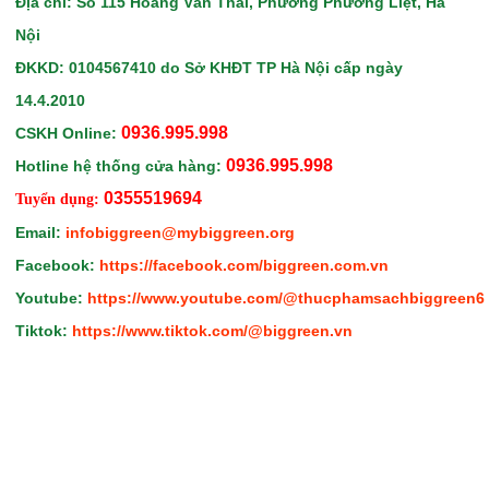
Địa chỉ: Số 115 Hoàng Văn Thái, Phường Phương Liệt, Hà
Nội
ĐKKD: 0104567410
do Sở KHĐT TP Hà Nội
cấp ngày
14.4.2010
0936.995.998
CSKH Online:
0936.995.998
Hotline hệ thống cửa hàng:
0355519694
Tuyển dụng:
Email:
infobiggreen@mybiggreen.org
Facebook:
https://facebook.com/biggreen.com.vn
Youtube:
https://www.youtube.com/@thucphamsachbiggreen6
Tiktok:
https://www.tiktok.com/@biggreen.vn