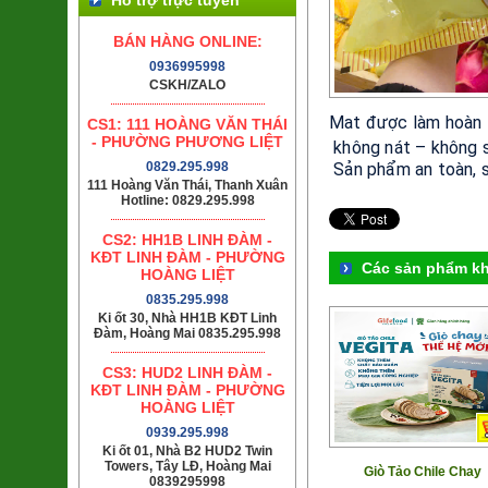
BÁN HÀNG ONLINE:
0936995998
CSKH/ZALO
Mat
được
làm
hoàn
CS1: 111 HOÀNG VĂN THÁI
- PHƯỜNG PHƯƠNG LIỆT
không
nát
–
không
0829.295.998
Sản
phẩm
an
toàn,
111 Hoàng Văn Thái, Thanh Xuân
Hotline: 0829.295.998
CS2: HH1B LINH ĐÀM -
KĐT LINH ĐÀM - PHƯỜNG
Các sản phẩm k
HOÀNG LIỆT
0835.295.998
Ki ốt 30, Nhà HH1B KĐT Linh
Đàm, Hoàng Mai 0835.295.998
CS3: HUD2 LINH ĐÀM -
KĐT LINH ĐÀM - PHƯỜNG
HOÀNG LIỆT
0939.295.998
Ki ốt 01, Nhà B2 HUD2 Twin
Towers, Tây LĐ, Hoàng Mai
Giò Tảo Chile Chay
0839295998