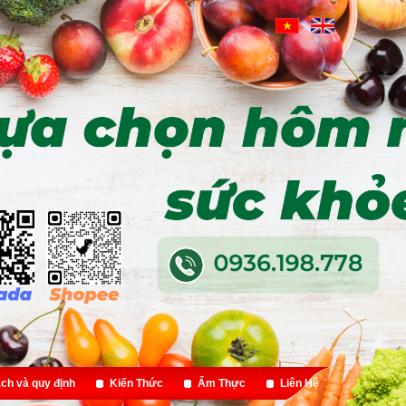
ch và quy định
Kiến Thức
Ẩm Thực
Liên Hệ