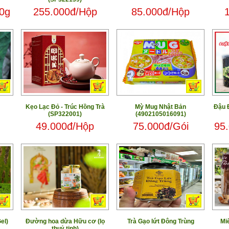
0g
255.000đ/Hộp
85.000đ/Hộp
Kẹo Lạc Đỏ - Trúc Hồng Trà
Mỳ Mug Nhật Bản
Đậu 
(SP322001)
(4902105016091)
g
49.000đ/Hộp
75.000đ/Gói
95
el)
Đường hoa dừa Hữu cơ (lọ
Trà Gạo lứt Đông Trùng
Mi
thuỷ tinh)