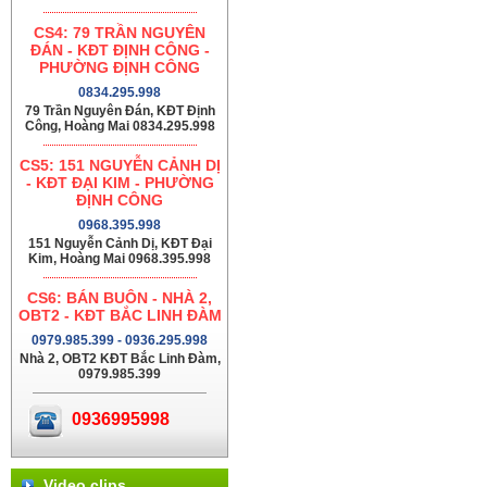
CS4: 79 TRẦN NGUYÊN
ĐÁN - KĐT ĐỊNH CÔNG -
PHƯỜNG ĐỊNH CÔNG
0834.295.998
79 Trần Nguyên Đán, KĐT Định
Công, Hoàng Mai 0834.295.998
CS5: 151 NGUYỄN CẢNH DỊ
- KĐT ĐẠI KIM - PHƯỜNG
ĐỊNH CÔNG
0968.395.998
151 Nguyễn Cảnh Dị, KĐT Đại
Kim, Hoàng Mai 0968.395.998
CS6: BÁN BUÔN - NHÀ 2,
OBT2 - KĐT BẮC LINH ĐÀM
0979.985.399 - 0936.295.998
Nhà 2, OBT2 KĐT Bắc Linh Đàm,
0979.985.399
0936995998
Video clips