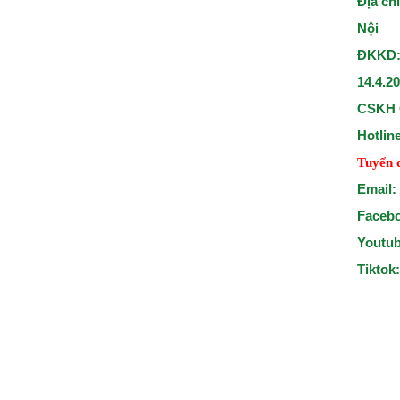
Địa ch
Nội
ĐKKD:
14.4.2
CSKH 
Hotlin
Tuyển 
Email:
Faceb
Youtu
Tiktok