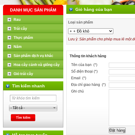
Giỏ hàng của bạn
DANH MỤC SẢN PHẨM
Rau
Loại sản phẩm
Trái cây
Thực phẩm
Lưu ý:
Sản phẩm cho phép mua lẻ một đơn
Nấm
Sản phẩm dịch vụ khác
Thông tin khách hàng
Hoa cây cảnh và giống cây
Tên của bạn (*)
Số điện thoại (*)
Giỏ trái cây
Email (*)
Địa chỉ giao hàng (*)
Tìm kiếm nhanh
Ghi chú
Hỗ trợ trực tuyến