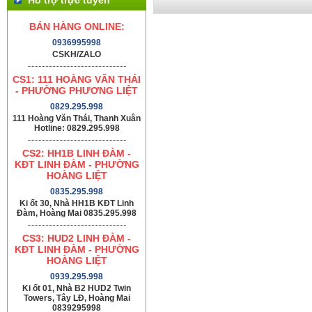
BÁN HÀNG ONLINE:
0936995998
CSKH/ZALO
CS1: 111 HOÀNG VĂN THÁI
- PHƯỜNG PHƯƠNG LIỆT
0829.295.998
111 Hoàng Văn Thái, Thanh Xuân
Hotline: 0829.295.998
CS2: HH1B LINH ĐÀM -
KĐT LINH ĐÀM - PHƯỜNG
HOÀNG LIỆT
0835.295.998
Ki ốt 30, Nhà HH1B KĐT Linh
Đàm, Hoàng Mai 0835.295.998
CS3: HUD2 LINH ĐÀM -
KĐT LINH ĐÀM - PHƯỜNG
HOÀNG LIỆT
0939.295.998
Ki ốt 01, Nhà B2 HUD2 Twin
Towers, Tây LĐ, Hoàng Mai
0839295998