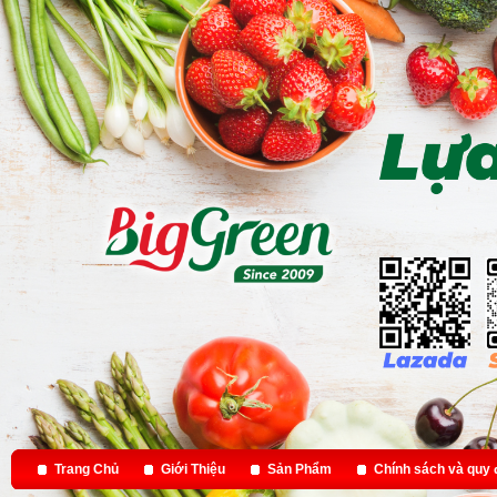
Trang Chủ
Giới Thiệu
Sản Phẩm
Chính sách và quy 