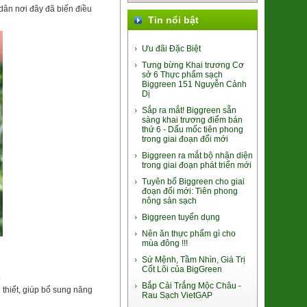
 dân nơi đây đã biến điều
Tin nổi bật
Lá Giang Khô Bình Định
Ưu đãi Đặc Biệt
(SP010245)
39.000đ/Hộp
Tưng bừng Khai trương Cơ
sở 6 Thực phẩm sạch
Biggreen 151 Nguyễn Cảnh
Dị
Sắp ra mắt! Biggreen sẵn
sàng khai trương điểm bán
thứ 6 - Dấu mốc tiên phong
trong giai đoạn đổi mới
Biggreen ra mắt bộ nhận diện
Súp lơ xanh Baby Đà Lạt
trong giai đoạn phát triển mới
(2611048)
Tuyên bố Biggreen cho giai
9.000đ/100g
đoạn đổi mới: Tiên phong
nông sản sạch
Biggreen tuyển dụng
Nên ăn thực phẩm gì cho
mùa đông !!!
Sứ Mệnh, Tầm Nhìn, Giá Trị
Cốt Lõi của BigGreen
Nghệ Nano Curcumin (Gel)
.
(8938512491448)
Bắp Cải Trắng Mộc Châu -
 thiết, giúp bổ sung năng
Rau Sạch VietGAP
380.000đ/Hộp