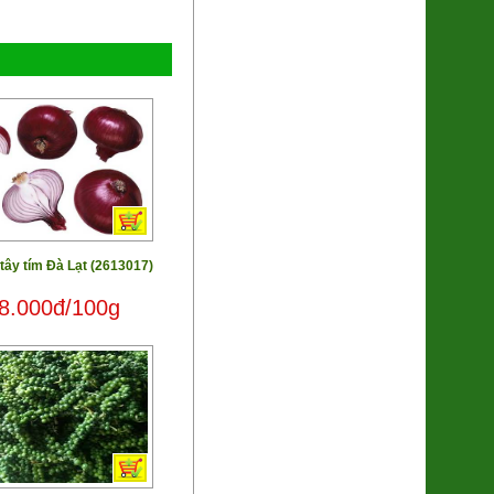
Bánh trung thu Đông Phương
(nhân TC 170g)
94.000đ/Cái
tây tím Đà Lạt (2613017)
8.000đ/100g
Lá Giang Khô Bình Định
(SP010245)
39.000đ/Hộp