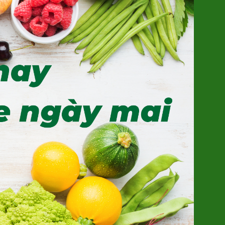
Khoai Lang Mật Đà Lạt Xuất khẩu
(SP001318)
7.500đ/100g