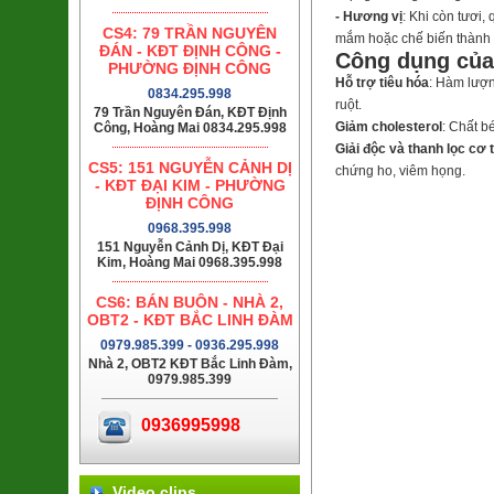
- Hương vị
: Khi còn tươi,
CS4: 79 TRẦN NGUYÊN
mắm hoặc chế biến thành 
ĐÁN - KĐT ĐỊNH CÔNG -
Công dụng của
PHƯỜNG ĐỊNH CÔNG
Hỗ trợ tiêu hóa
: Hàm lượn
0834.295.998
ruột.
79 Trần Nguyên Đán, KĐT Định
Giảm cholesterol
: Chất b
Công, Hoàng Mai 0834.295.998
Giải độc và thanh lọc cơ 
CS5: 151 NGUYỄN CẢNH DỊ
chứng ho, viêm họng.
- KĐT ĐẠI KIM - PHƯỜNG
ĐỊNH CÔNG
0968.395.998
151 Nguyễn Cảnh Dị, KĐT Đại
Kim, Hoàng Mai 0968.395.998
CS6: BÁN BUÔN - NHÀ 2,
OBT2 - KĐT BẮC LINH ĐÀM
0979.985.399 - 0936.295.998
Nhà 2, OBT2 KĐT Bắc Linh Đàm,
0979.985.399
0936995998
Video clips