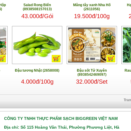
(Hộp
Salad Rong Biển
Măng tây xanh Nha Hố
Hạ
4)
(8938508157013)
(2611056)
43.000đ/Gói
19.500đ/100g
)
Đậu tương Nhật (2658008)
Đậu sốt Tứ Xuyên
Rau
(8938542469097)
g
4.000đ/100g
32.000đ/Set
Tra
CÔNG TY TNHH THỰC PHẨM SẠCH BIGGREEN VIỆT NAM
Địa chỉ: Số 115 Hoàng Văn Thái, Phường Phương Liệt, Hà