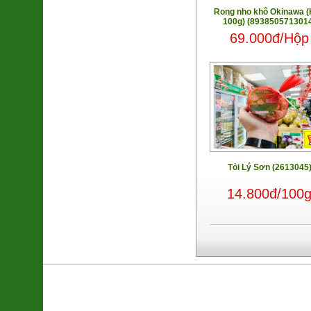
Rong nho khô Okinawa 
100g) (893850571301
69.000đ/Hộp
Tỏi Lý Sơn (2613045
14.800đ/100