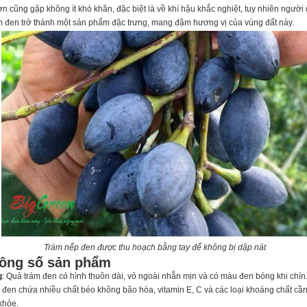
ơn cũng gặp không ít khó khăn, đặc biệt là về khí hậu khắc nghiệt, tuy nhiên người
rám đen trở thành một sản phẩm đặc trưng, mang đậm hương vị của vùng đất này.
Trám nếp đen được thu hoạch bằng tay để không bị dập nát
hông số sản phẩm
g
: Quả trám đen có hình thuôn dài, vỏ ngoài nhẵn mịn và có màu đen bóng khi chín
 đen chứa nhiều chất béo không bão hòa, vitamin E, C và các loại khoáng chất cần
khỏe.