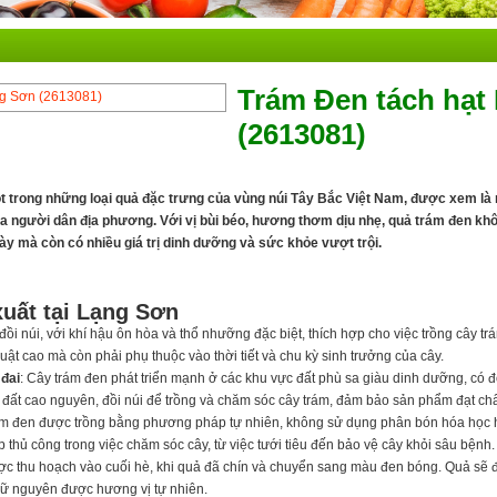
Trám Đen tách hạt
(2613081)
t trong những loại quả đặc trưng của vùng núi Tây Bắc Việt Nam, được xem là 
a người dân địa phương. Với vị bùi béo, hương thơm dịu nhẹ, quả trám đen k
y mà còn có nhiều giá trị dinh dưỡng và sức khỏe vượt trội.
xuất tại Lạng Sơn
ồi núi, với khí hậu ôn hòa và thổ nhưỡng đặc biệt, thích hợp cho việc trồng cây trá
huật cao mà còn phải phụ thuộc vào thời tiết và chu kỳ sinh trưởng của cây.
 đai
: Cây trám đen phát triển mạnh ở các khu vực đất phù sa giàu dinh dưỡng, có
đất cao nguyên, đồi núi để trồng và chăm sóc cây trám, đảm bảo sản phẩm đạt chấ
ám đen được trồng bằng phương pháp tự nhiên, không sử dụng phân bón hóa học h
thủ công trong việc chăm sóc cây, từ việc tưới tiêu đến bảo vệ cây khỏi sâu bệnh.
ợc thu hoạch vào cuối hè, khi quả đã chín và chuyển sang màu đen bóng. Quả sẽ 
iữ nguyên được hương vị tự nhiên.