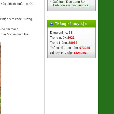
Quả trám Đen Lạng Sơn –
m, đặc biệt khi ngâm nước
Tinh hoa ẩm thực vùng cao
.
cải thiện sức khỏe đường
Thông kê truy cập
ệ hệ tim mạch.
Đang online:
28
giải độc và giảm triệu
Trong ngày:
2621
Ổi Di trạch (2621122)
Trong tháng:
28052
48.000đ/Kg
Thông kê trong năm:
973285
Số lượt truy cập:
13282551
Lạp Sườn lợn đen Cao Bằng
(8938505355016)
195.000đ/Gói 500g