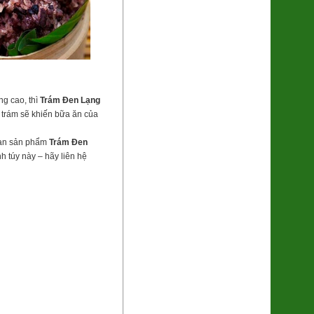
Khoai Lang Mật Đà Lạt Xuất khẩu
(SP001318)
ng cao, thì
Trám Đen Lạng
7.500đ/100g
 trám sẽ khiến bữa ăn của
bạn sản phẩm
Trám Đen
h túy này – hãy liên hệ
Trứng gà Thảo dược Hùng Mười
56.000đ/Hộp 10 quả