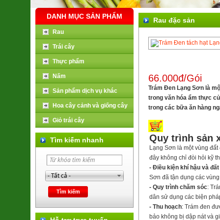
DANH MỤC SẢN PHẨM
Rau đặc sản
Rau
Trái cây
Thực phẩm
Nấm
66.000đ/Gói
Trám Đen Lạng Sơn
là mộ
Sản phẩm dịch vụ khác
trong văn hóa ẩm thực củ
Hoa cây cảnh và giống cây
trong các bữa ăn hàng ngà
Giỏ trái cây
Quy trình sản 
Tìm kiếm nhanh
Lạng Sơn là một vùng đất đ
đây không chỉ đòi hỏi kỹ t
- Điều kiện khí hậu và đất
Sơn đã tận dụng các vùng 
- Quy trình chăm sóc
: Tr
dân sử dụng các biện pháp 
- Thu hoạch
: Trám đen đư
bảo không bị dập nát và g
Hỗ trợ trực tuyến