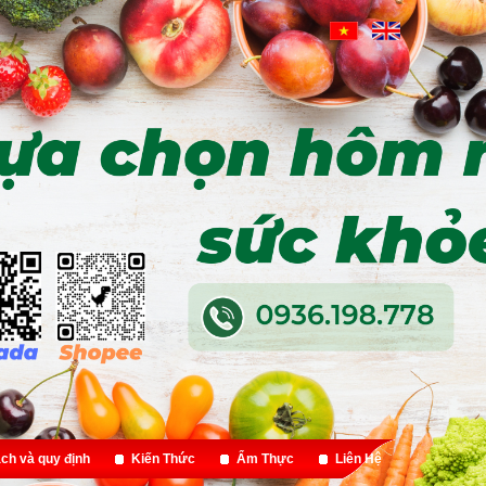
ch và quy định
Kiến Thức
Ẩm Thực
Liên Hệ