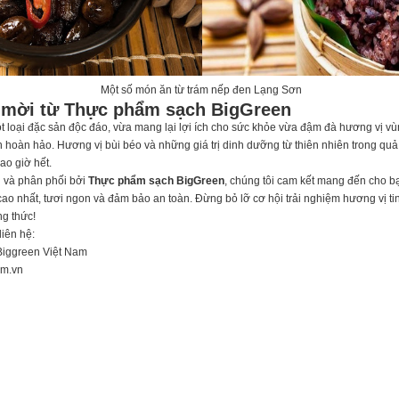
Một số món ăn từ trám nếp đen Lạng Sơn
i mời từ Thực phẩm sạch BigGreen
 loại đặc sản độc đáo, vừa mang lại lợi ích cho sức khỏe vừa đậm đà hương vị vù
 hoàn hảo. Hương vị bùi béo và những giá trị dinh dưỡng từ thiên nhiên trong quả
ao giờ hết.
 và phân phối bởi
Thực phẩm sạch BigGreen
, chúng tôi cam kết mang đến cho 
ao nhất, tươi ngon và đảm bảo an toàn. Đừng bỏ lỡ cơ hội trải nghiệm hương vị tin
g thức!
liên hệ:
Biggreen Việt Nam
om.vn