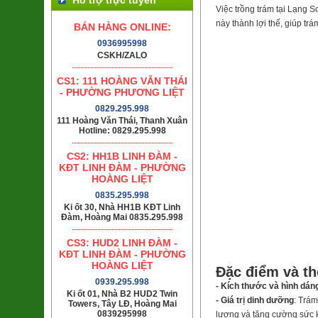
Việc trồng trám tại Lạng S
này thành lợi thế, giúp t
BÁN HÀNG ONLINE:
0936995998
CSKH/ZALO
CS1: 111 HOÀNG VĂN THÁI
- PHƯỜNG PHƯƠNG LIỆT
0829.295.998
111 Hoàng Văn Thái, Thanh Xuân
Hotline: 0829.295.998
CS2: HH1B LINH ĐÀM -
KĐT LINH ĐÀM - PHƯỜNG
HOÀNG LIỆT
0835.295.998
Ki ốt 30, Nhà HH1B KĐT Linh
Đàm, Hoàng Mai 0835.295.998
CS3: HUD2 LINH ĐÀM -
KĐT LINH ĐÀM - PHƯỜNG
HOÀNG LIỆT
Đặc điểm và t
0939.295.998
- Kích thước và hình dán
Ki ốt 01, Nhà B2 HUD2 Twin
- Giá trị dinh dưỡng
: Trám
Towers, Tây LĐ, Hoàng Mai
0839295998
lượng và tăng cường sức 