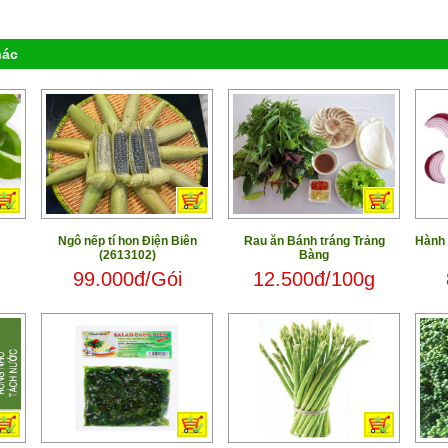
hác
Ngô nếp tí hon Điện Biên
Rau ăn Bánh tráng Trảng
Hành 
(2613102)
Bàng
g
99.000đ/Gói
12.500đ/100g