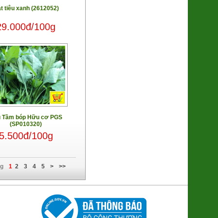
Súp lơ xanh Baby Đà Lạt
t tiêu xanh (2612052)
(2611048)
9.000đ/100g
29.000đ/100g
Nghệ Nano Curcumin (Gel)
(8938512491448)
380.000đ/Hộp
 Tầm bóp Hữu cơ PGS
(SP010320)
5.500đ/100g
ng
1
2
3
4
5
>
>>
Ổi Di trạch (2621122)
48.000đ/Kg