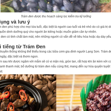
Trám đen được thu hoạch sàng lọc kiểm tra kỹ lưỡng
ụng và lưu ý
m đen phù hợp cho mọi lứa tuổi, đặc biệt là người cao tuổi và trẻ nhỏ do có giá trị 
nguồn dinh dưỡng quý cho người ăn kiêng hoặc muốn giảm cân tự nhiên.
 đen có tính chất làm mát, nên những người có vấn đề về tiêu hóa hoặc dạ dày yế
 tiếng từ Trám Đen
 truyền thống không thể thiếu trong các bữa cơm gia đình người Lạng Sơn. Trám 
ngậy, đặc biệt và thơm ngon.
ám sau khi được ngâm với mắm sẽ có vị mặn mà, giòn tan, rất hợp khi ăn kèm với 
canh thanh mát, bổ dưỡng từ trám đen nấu cùng thịt, mang đến sự hòa quyện tuyệt 
ịt.