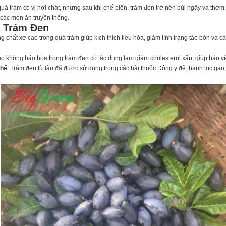
 quả trám có vị hơi chát, nhưng sau khi chế biến, trám đen trở nên bùi ngậy và thơ
các món ăn truyền thống.
 Trám Đen
g chất xơ cao trong quả trám giúp kích thích tiêu hóa, giảm tình trạng táo bón và 
éo không bão hòa trong trám đen có tác dụng làm giảm cholesterol xấu, giúp bảo v
thể
: Trám đen từ lâu đã được sử dụng trong các bài thuốc Đông y để thanh lọc gan, 