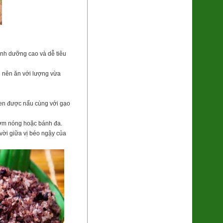
dinh dưỡng cao và dễ tiêu
Hộp Bánh Chưng Tràng Tiền Mini
u nên ăn với lượng vừa
6 cái
210.000đ/Hộp
đen được nấu cùng với gạo
cơm nóng hoặc bánh đa.
vời giữa vị béo ngậy của
Cacao Nguyên Chất Hữu Cơ
(SP322139)
255.000đ/Hộp