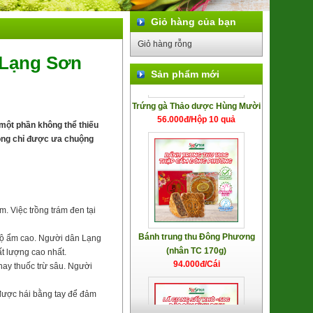
Giỏ hàng của bạn
Giỏ hàng rỗng
 Lạng Sơn
Sản phẩm mới
Trứng gà Thảo dược Hùng Mười
56.000đ/Hộp 10 quả
một phần không thể thiếu
hông chỉ được ưa chuộng
Bánh trung thu Đông Phương
m. Việc trồng trám đen tại
(nhân TC 170g)
94.000đ/Cái
 độ ẩm cao. Người dân Lạng
t lượng cao nhất.
ay thuốc trừ sâu. Người
được hái bằng tay để đảm