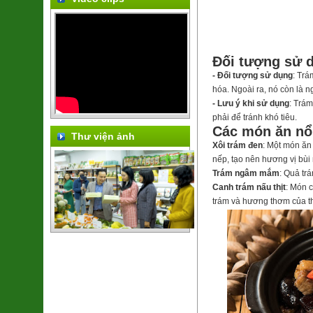
Đối tượng sử d
- Đối tượng sử dụng
: Trá
hóa. Ngoài ra, nó còn là 
- Lưu ý khi sử dụng
: Trám
phải để tránh khó tiêu.
Các món ăn nổi
Thư viện ảnh
Xôi trám đen
: Một món ăn
nếp, tạo nên hương vị bùi 
Trám ngâm mắm
: Quả tr
Canh trám nấu thịt
: Món 
trám và hương thơm của th