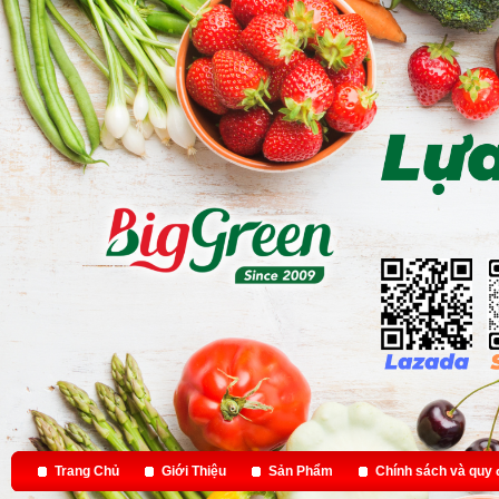
Trang Chủ
Giới Thiệu
Sản Phẩm
Chính sách và quy 