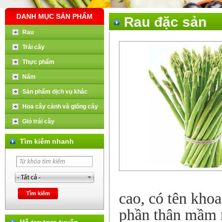
DANH MỤC SẢN PHẨM
Rau đặc sản
Rau
Trái cây
Thực phẩm
Nấm
Sản phẩm dịch vụ khác
Hoa cây cảnh và giống cây
Giỏ trái cây
Tìm kiếm nhanh
cao, có tên khoa
phần thân mầm 
Hỗ trợ trực tuyến