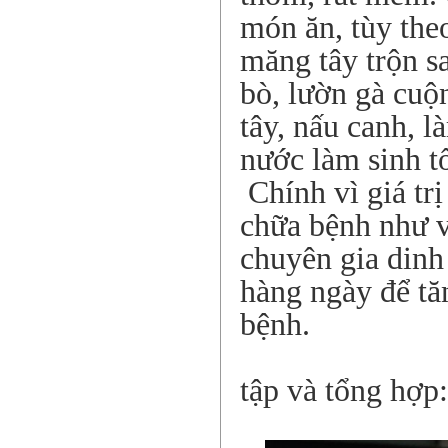
món ăn, tùy the
măng tây trộn s
bò, lườn gà cuộ
tây, nấu canh, 
nước làm sinh t
Chính vì giá tr
chữa bệnh như v
chuyên gia dinh
hàng ngày để tă
bệnh.
tập và tổng hợp