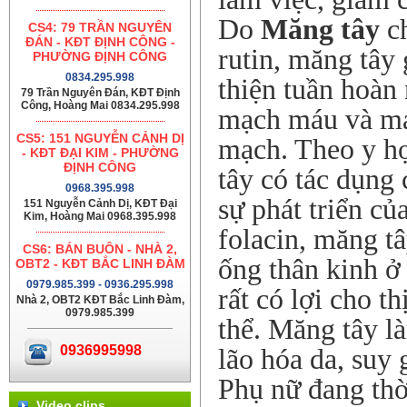
Do
Măng tây
ch
CS4: 79 TRẦN NGUYÊN
ĐÁN - KĐT ĐỊNH CÔNG -
rutin, măng tây 
PHƯỜNG ĐỊNH CÔNG
0834.295.998
thiện tuần hoàn
79 Trần Nguyên Đán, KĐT Định
Công, Hoàng Mai 0834.295.998
mạch máu và mao
CS5: 151 NGUYỄN CẢNH DỊ
mạch. Theo y họ
- KĐT ĐẠI KIM - PHƯỜNG
ĐỊNH CÔNG
tây có tác dụng
0968.395.998
sự phát triển củ
151 Nguyễn Cảnh Dị, KĐT Đại
Kim, Hoàng Mai 0968.395.998
folacin, măng tâ
CS6: BÁN BUÔN - NHÀ 2,
ống thân kinh ở 
OBT2 - KĐT BẮC LINH ĐÀM
0979.985.399 - 0936.295.998
rất có lợi cho t
Nhà 2, OBT2 KĐT Bắc Linh Đàm,
0979.985.399
thể. Măng tây là
0936995998
lão hóa da, suy
Phụ nữ đang thờ
Video clips