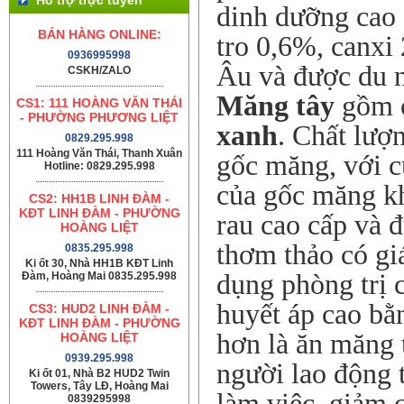
dinh dưỡng cao 
BÁN HÀNG ONLINE:
tro 0,6%, canx
0936995998
Âu và được du n
CSKH/ZALO
Măng tây
gồm c
CS1: 111 HOÀNG VĂN THÁI
- PHƯỜNG PHƯƠNG LIỆT
xanh
. Chất lượ
0829.295.998
111 Hoàng Văn Thái, Thanh Xuân
gốc măng, với c
Hotline: 0829.295.998
của gốc măng kh
CS2: HH1B LINH ĐÀM -
KĐT LINH ĐÀM - PHƯỜNG
rau cao cấp và 
HOÀNG LIỆT
thơm thảo có giá
0835.295.998
Ki ốt 30, Nhà HH1B KĐT Linh
dụng phòng trị 
Đàm, Hoàng Mai 0835.295.998
huyết áp cao bằ
CS3: HUD2 LINH ĐÀM -
KĐT LINH ĐÀM - PHƯỜNG
hơn là ăn măng 
HOÀNG LIỆT
0939.295.998
người lao động t
Ki ốt 01, Nhà B2 HUD2 Twin
Towers, Tây LĐ, Hoàng Mai
làm việc, giảm 
0839295998