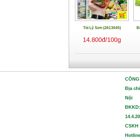
Tỏi Lý Sơn (2613045)
Đ
14.800đ/100g
CÔNG 
Địa ch
Nội
ĐKKD:
14.4.2
CSKH 
Hotlin