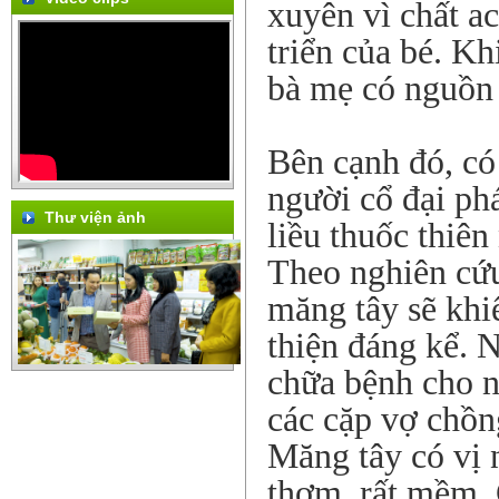
xuyên vì chất ac
triển của bé. Kh
bà mẹ có nguồn 
Bên cạnh đó, có
người cổ đại ph
Thư viện ảnh
liều thuốc thiên
Theo nghiên cứu
măng tây sẽ khi
thiện đáng kể. N
chữa bệnh cho n
các cặp vợ chồn
Măng tây có vị 
thơm, rất mềm. 