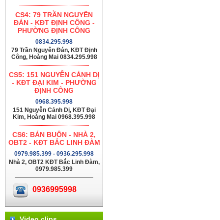
CS4: 79 TRẦN NGUYÊN
ĐÁN - KĐT ĐỊNH CÔNG -
PHƯỜNG ĐỊNH CÔNG
0834.295.998
79 Trần Nguyên Đán, KĐT Định
Công, Hoàng Mai 0834.295.998
CS5: 151 NGUYỄN CẢNH DỊ
- KĐT ĐẠI KIM - PHƯỜNG
ĐỊNH CÔNG
0968.395.998
151 Nguyễn Cảnh Dị, KĐT Đại
Kim, Hoàng Mai 0968.395.998
CS6: BÁN BUÔN - NHÀ 2,
OBT2 - KĐT BẮC LINH ĐÀM
0979.985.399 - 0936.295.998
Nhà 2, OBT2 KĐT Bắc Linh Đàm,
0979.985.399
0936995998
Video clips