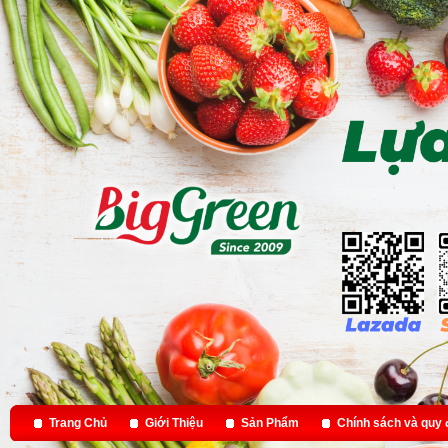
Trang Chủ
Giới Thiệu
Sản Phẩm
Chính sách và quy 