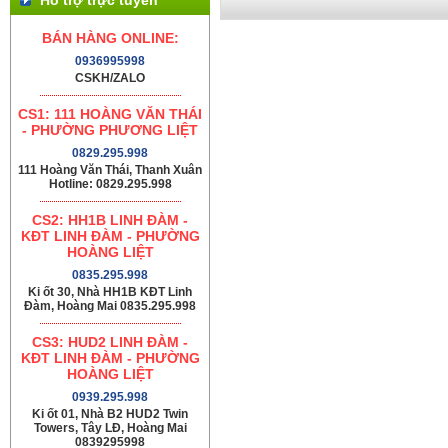
BÁN HÀNG ONLINE:
0936995998
CSKH/ZALO
CS1: 111 HOÀNG VĂN THÁI
- PHƯỜNG PHƯƠNG LIỆT
0829.295.998
111 Hoàng Văn Thái, Thanh Xuân
Hotline: 0829.295.998
CS2: HH1B LINH ĐÀM -
KĐT LINH ĐÀM - PHƯỜNG
HOÀNG LIỆT
0835.295.998
Ki ốt 30, Nhà HH1B KĐT Linh
Đàm, Hoàng Mai 0835.295.998
CS3: HUD2 LINH ĐÀM -
KĐT LINH ĐÀM - PHƯỜNG
HOÀNG LIỆT
0939.295.998
Ki ốt 01, Nhà B2 HUD2 Twin
Towers, Tây LĐ, Hoàng Mai
0839295998