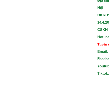
Địa ch
Nội
ĐKKD:
14.4.2
CSKH 
Hotlin
Tuyển 
Email:
Faceb
Youtu
Tiktok