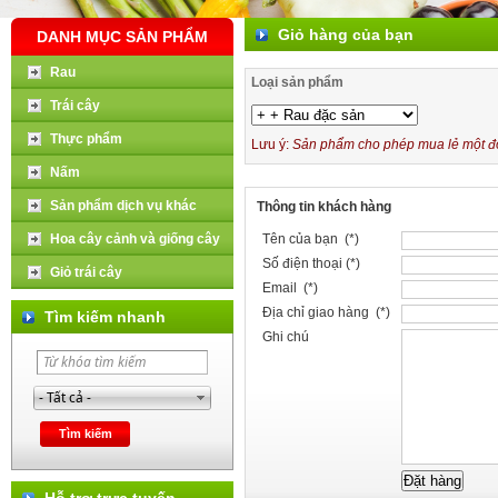
Giỏ hàng của bạn
DANH MỤC SẢN PHẨM
Rau
Loại sản phẩm
Trái cây
Thực phẩm
Lưu ý:
Sản phẩm cho phép mua lẻ một đơn
Nấm
Sản phẩm dịch vụ khác
Thông tin khách hàng
Hoa cây cảnh và giống cây
Tên của bạn (*)
Số điện thoại (*)
Giỏ trái cây
Email (*)
Địa chỉ giao hàng (*)
Tìm kiếm nhanh
Ghi chú
Hỗ trợ trực tuyến