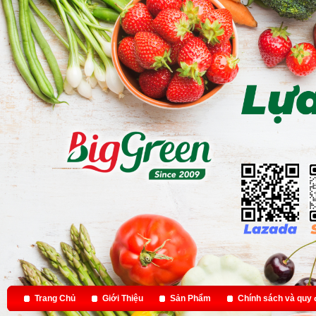
Trang Chủ
Giới Thiệu
Sản Phẩm
Chính sách và quy 