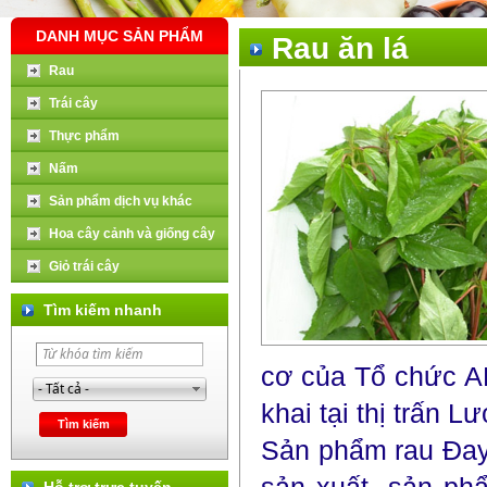
DANH MỤC SẢN PHẨM
Rau ăn lá
Rau
Trái cây
Thực phẩm
Nấm
Sản phẩm dịch vụ khác
Hoa cây cảnh và giống cây
Giỏ trái cây
Tìm kiếm nhanh
cơ của Tổ chức A
khai tại thị trấn
Sản phẩm rau Đa
Hỗ trợ trực tuyến