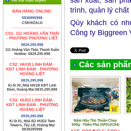
sản xuất, sản ph
trình, quản lý chấ
BÁN HÀNG ONLINE:
0936995998
Qúy khách có nhu
CSKH/ZALO
Công ty Biggreen 
CS1: 111 HOÀNG VĂN THÁI
- PHƯỜNG PHƯƠNG LIỆT
0829.295.998
111 Hoàng Văn Thái, Thanh Xuân
Hotline: 0829.295.998
Các sản phẩ
CS2: HH1B LINH ĐÀM -
KĐT LINH ĐÀM - PHƯỜNG
HOÀNG LIỆT
0835.295.998
Ki ốt 30, Nhà HH1B KĐT Linh
Đàm, Hoàng Mai 0835.295.998
CS3: HUD2 LINH ĐÀM -
KĐT LINH ĐÀM - PHƯỜNG
HOÀNG LIỆT
0939.295.998
Nấm Hầu Thủ Thuần Chay
Ki ốt 01, Nhà B2 HUD2 Twin
500g - Thiên Phú (SP010194)
Towers, Tây LĐ, Hoàng Mai
0839295998