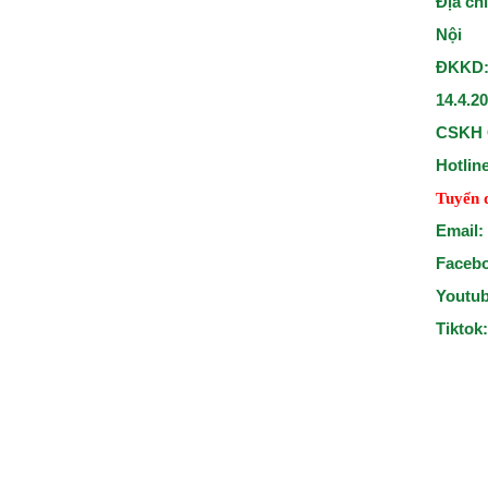
Địa ch
Nội
ĐKKD:
14.4.2
CSKH 
Hotlin
Tuyển 
Email:
Faceb
Youtu
Tiktok