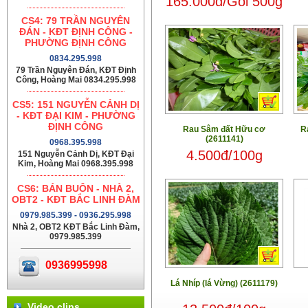
165.000đ/Gói 500g
CS4: 79 TRẦN NGUYÊN
ĐÁN - KĐT ĐỊNH CÔNG -
PHƯỜNG ĐỊNH CÔNG
0834.295.998
79 Trần Nguyên Đán, KĐT Định
Công, Hoàng Mai 0834.295.998
CS5: 151 NGUYỄN CẢNH DỊ
- KĐT ĐẠI KIM - PHƯỜNG
ĐỊNH CÔNG
Rau Sâm đất Hữu cơ
R
(2611141)
0968.395.998
4.500đ/100g
151 Nguyễn Cảnh Dị, KĐT Đại
Kim, Hoàng Mai 0968.395.998
CS6: BÁN BUÔN - NHÀ 2,
OBT2 - KĐT BẮC LINH ĐÀM
0979.985.399 - 0936.295.998
Nhà 2, OBT2 KĐT Bắc Linh Đàm,
0979.985.399
0936995998
Lá Nhíp (lá Vừng) (2611179)
Video clips