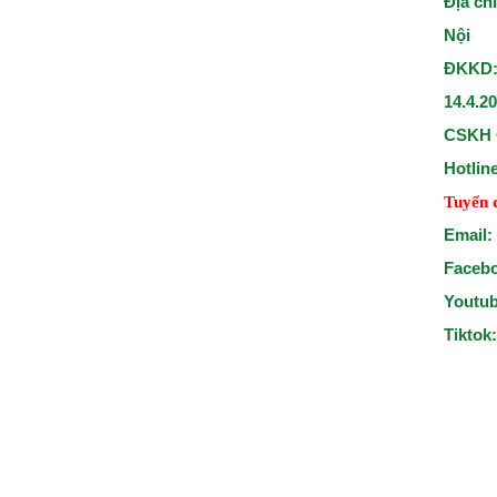
Địa ch
Nội
ĐKKD:
14.4.2
CSKH 
Hotlin
Tuyển 
Email:
Faceb
Youtu
Tiktok