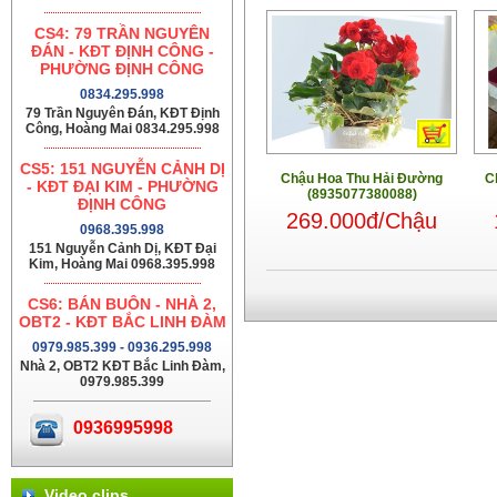
CS4: 79 TRẦN NGUYÊN
ĐÁN - KĐT ĐỊNH CÔNG -
PHƯỜNG ĐỊNH CÔNG
0834.295.998
79 Trần Nguyên Đán, KĐT Định
Công, Hoàng Mai 0834.295.998
CS5: 151 NGUYỄN CẢNH DỊ
Chậu Hoa Thu Hải Đường
C
- KĐT ĐẠI KIM - PHƯỜNG
(8935077380088)
ĐỊNH CÔNG
269.000đ/Chậu
0968.395.998
151 Nguyễn Cảnh Dị, KĐT Đại
Kim, Hoàng Mai 0968.395.998
CS6: BÁN BUÔN - NHÀ 2,
OBT2 - KĐT BẮC LINH ĐÀM
0979.985.399 - 0936.295.998
Nhà 2, OBT2 KĐT Bắc Linh Đàm,
0979.985.399
0936995998
Video clips