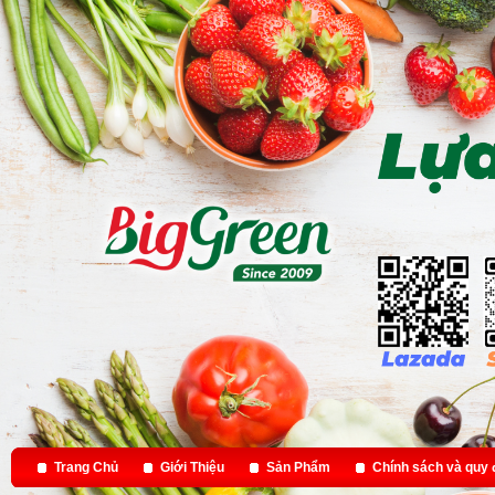
Trang Chủ
Giới Thiệu
Sản Phẩm
Chính sách và quy 