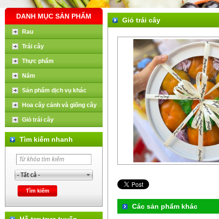
DANH MỤC SẢN PHẨM
Giỏ trái cây
Rau
Trái cây
Thực phẩm
Nấm
Sản phẩm dịch vụ khác
Hoa cây cảnh và giống cây
Giỏ trái cây
Tìm kiếm nhanh
Các sản phẩm khác
Hỗ trợ trực tuyến