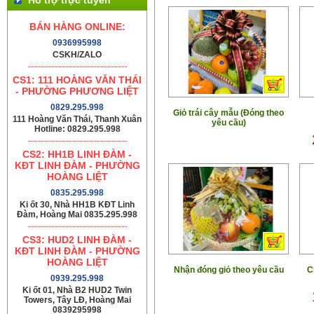
BÁN HÀNG ONLINE:
0936995998
CSKH/ZALO
CS1: 111 HOÀNG VĂN THÁI
- PHƯỜNG PHƯƠNG LIỆT
0829.295.998
Giỏ trái cây mẫu (Đóng theo
111 Hoàng Văn Thái, Thanh Xuân
yêu cầu)
Hotline: 0829.295.998
CS2: HH1B LINH ĐÀM -
KĐT LINH ĐÀM - PHƯỜNG
HOÀNG LIỆT
0835.295.998
Ki ốt 30, Nhà HH1B KĐT Linh
Đàm, Hoàng Mai 0835.295.998
CS3: HUD2 LINH ĐÀM -
KĐT LINH ĐÀM - PHƯỜNG
HOÀNG LIỆT
Nhận đóng giỏ theo yêu cầu
C
0939.295.998
Ki ốt 01, Nhà B2 HUD2 Twin
Towers, Tây LĐ, Hoàng Mai
0839295998