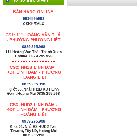
BÁN HÀNG ONLINE:
0936995998
CSKH/ZALO
CS1: 111 HOÀNG VĂN THÁI
- PHƯỜNG PHƯƠNG LIỆT
0829.295.998
111 Hoàng Văn Thái, Thanh Xuân
Hotline: 0829.295.998
CS2: HH1B LINH ĐÀM -
KĐT LINH ĐÀM - PHƯỜNG
HOÀNG LIỆT
0835.295.998
Ki ốt 30, Nhà HH1B KĐT Linh
Đàm, Hoàng Mai 0835.295.998
CS3: HUD2 LINH ĐÀM -
KĐT LINH ĐÀM - PHƯỜNG
HOÀNG LIỆT
0939.295.998
Ki ốt 01, Nhà B2 HUD2 Twin
Towers, Tây LĐ, Hoàng Mai
0839295998