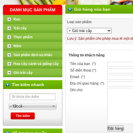
Giỏ hàng của bạn
DANH MỤC SẢN PHẨM
Rau
Loại sản phẩm
Trái cây
Thực phẩm
Lưu ý:
Sản phẩm cho phép mua lẻ một đơn
Nấm
Sản phẩm dịch vụ khác
Thông tin khách hàng
Hoa cây cảnh và giống cây
Tên của bạn (*)
Số điện thoại (*)
Giỏ trái cây
Email (*)
Địa chỉ giao hàng (*)
Tìm kiếm nhanh
Ghi chú
Hỗ trợ trực tuyến