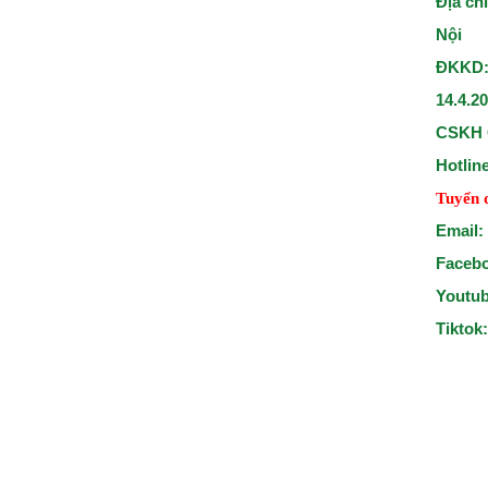
Địa ch
Nội
ĐKKD:
14.4.2
CSKH 
Hotlin
Tuyển 
Email:
Faceb
Youtu
Tiktok