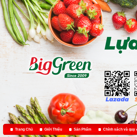
Trang Chủ
Giới Thiệu
Sản Phẩm
Chính sách và quy 