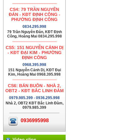
CS4: 79 TRẦN NGUYÊN
ĐÁN - KĐT ĐỊNH CÔNG -
PHƯỜNG ĐỊNH CÔNG
0834.295.998
79 Trần Nguyên Đán, KĐT Định
Công, Hoàng Mai 0834.295.998
CS5: 151 NGUYỄN CẢNH DỊ
- KĐT ĐẠI KIM - PHƯỜNG
ĐỊNH CÔNG
0968.395.998
151 Nguyễn Cảnh Dị, KĐT Đại
Kim, Hoàng Mai 0968.395.998
CS6: BÁN BUÔN - NHÀ 2,
OBT2 - KĐT BẮC LINH ĐÀM
0979.985.399 - 0936.295.998
Nhà 2, OBT2 KĐT Bắc Linh Đàm,
0979.985.399
0936995998
Video clips