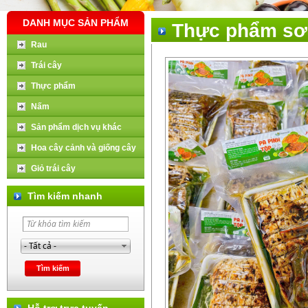
DANH MỤC SẢN PHẨM
Thực phẩm sơ 
Rau
Trái cây
Thực phẩm
Nấm
Sản phẩm dịch vụ khác
Hoa cây cảnh và giống cây
Giỏ trái cây
Tìm kiếm nhanh
Hỗ trợ trực tuyến