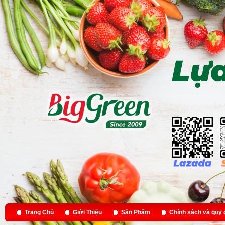
Trang Chủ
Giới Thiệu
Sản Phẩm
Chính sách và quy 