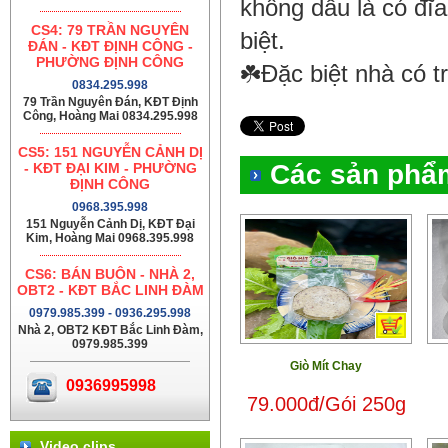
không dầu là có đĩ
CS4: 79 TRẦN NGUYÊN
biệt.
ĐÁN - KĐT ĐỊNH CÔNG -
PHƯỜNG ĐỊNH CÔNG
☘️Đặc biệt nhà có 
0834.295.998
79 Trần Nguyên Đán, KĐT Định
Công, Hoàng Mai 0834.295.998
CS5: 151 NGUYỄN CẢNH DỊ
Các sản phẩ
- KĐT ĐẠI KIM - PHƯỜNG
ĐỊNH CÔNG
0968.395.998
151 Nguyễn Cảnh Dị, KĐT Đại
Kim, Hoàng Mai 0968.395.998
CS6: BÁN BUÔN - NHÀ 2,
OBT2 - KĐT BẮC LINH ĐÀM
0979.985.399 - 0936.295.998
Nhà 2, OBT2 KĐT Bắc Linh Đàm,
0979.985.399
Giò Mít Chay
0936995998
79.000đ/Gói 250g
Video clips