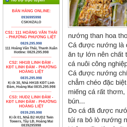
BÁN HÀNG ONLINE:
0936995998
CSKH/ZALO
CS1: 111 HOÀNG VĂN THÁI
nướng than hoa th
- PHƯỜNG PHƯƠNG LIỆT
0829.295.998
Cá được nướng là c
111 Hoàng Văn Thái, Thanh Xuân
Hotline: 0829.295.998
ăn tự lớn nên chất 
CS2: HH1B LINH ĐÀM -
cá nuôi công nghiệp
KĐT LINH ĐÀM - PHƯỜNG
HOÀNG LIỆT
Cá được nướng chín
0835.295.998
chẳm chéo đặc biệt
Ki ốt 30, Nhà HH1B KĐT Linh
Đàm, Hoàng Mai 0835.295.998
miếng cá rất thơm,
CS3: HUD2 LINH ĐÀM -
bún...
KĐT LINH ĐÀM - PHƯỜNG
HOÀNG LIỆT
Do cá đã được nướn
0939.295.998
Ki ốt 01, Nhà B2 HUD2 Twin
túi ra bỏ lò nướng 
Towers, Tây LĐ, Hoàng Mai
0839295998