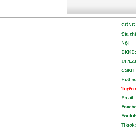
CÔNG 
Địa ch
Nội
ĐKKD:
14.4.2
CSKH 
Hotlin
Tuyển 
Email:
Faceb
Youtu
Tiktok