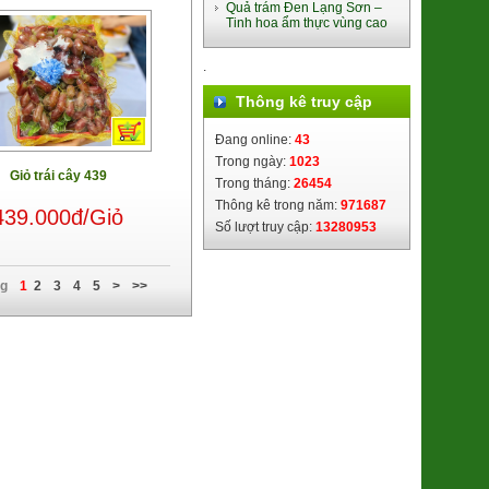
Quả trám Đen Lạng Sơn –
Tinh hoa ẩm thực vùng cao
Đào Thiên Sơn Uno
.
435.000đ/Hộp
Thông kê truy cập
Đang online:
43
Trong ngày:
1023
Giỏ trái cây 439
Trong tháng:
26454
Thông kê trong năm:
971687
439.000đ/Giỏ
Bún Gạo Lứt sấy lạnh
Số lượt truy cập:
13280953
85.000đ/Hộp
ng
1
2
3
4
5
>
>>
Mỳ Mug Nhật Bản
(4902105016091)
75.000đ/Gói