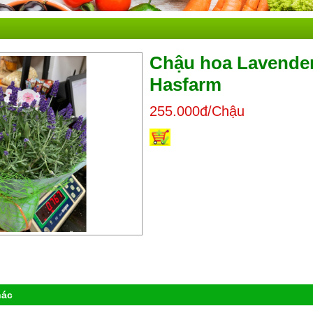
Chậu hoa Lavender
Hasfarm
255.000đ/Chậu
hác