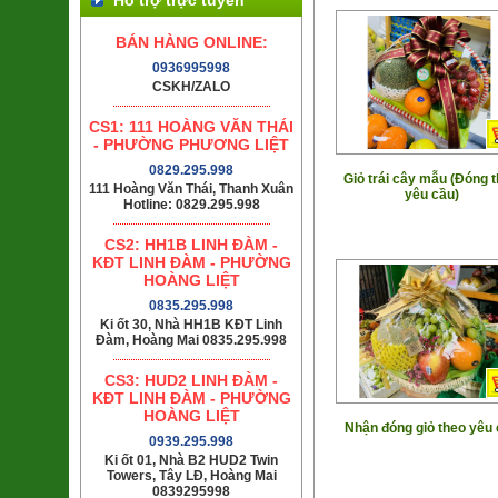
BÁN HÀNG ONLINE:
0936995998
CSKH/ZALO
CS1: 111 HOÀNG VĂN THÁI
- PHƯỜNG PHƯƠNG LIỆT
0829.295.998
Giỏ trái cây mẫu (Đóng 
111 Hoàng Văn Thái, Thanh Xuân
yêu cầu)
Hotline: 0829.295.998
CS2: HH1B LINH ĐÀM -
KĐT LINH ĐÀM - PHƯỜNG
HOÀNG LIỆT
0835.295.998
Ki ốt 30, Nhà HH1B KĐT Linh
Đàm, Hoàng Mai 0835.295.998
CS3: HUD2 LINH ĐÀM -
KĐT LINH ĐÀM - PHƯỜNG
HOÀNG LIỆT
Nhận đóng giỏ theo yêu
0939.295.998
Ki ốt 01, Nhà B2 HUD2 Twin
Towers, Tây LĐ, Hoàng Mai
0839295998