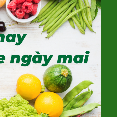
Kẹo Lạc Đỏ - Trúc Hồng Trà
(SP322001)
49.000đ/Hộp