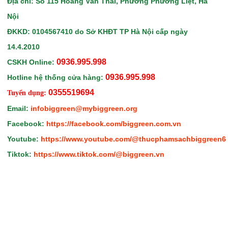
Địa chỉ: Số 115 Hoàng Văn Thái, Phường Phương Liệt, Hà
Nội
ĐKKD: 0104567410
do Sở KHĐT TP Hà Nội
cấp ngày
14.4.2010
0936.995.998
CSKH Online:
0936.995.998
Hotline hệ thống cửa hàng:
0355519694
Tuyển dụng:
Email:
infobiggreen@mybiggreen.org
Facebook:
https://facebook.com/biggreen.com.vn
Youtube:
https://www.youtube.com/@thucphamsachbiggreen6
Tiktok:
https://www.tiktok.com/@biggreen.vn