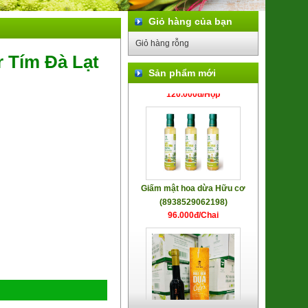
Giỏ hàng của bạn
Giỏ hàng rỗng
Đường hoa dừa Hữu cơ (lọ thuỷ
 Tím Đà Lạt
tinh)
Sản phẩm mới
120.000đ/Hộp
Giấm mật hoa dừa Hữu cơ
(8938529062198)
96.000đ/Chai