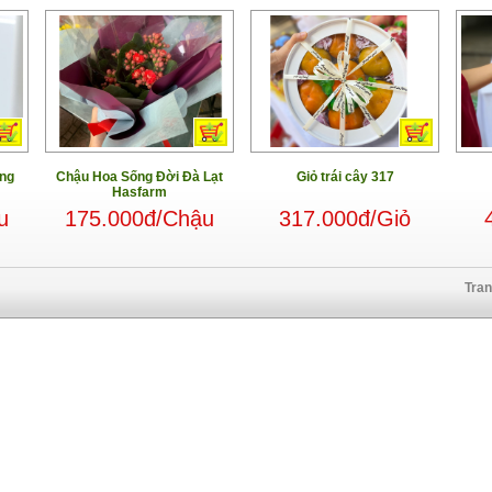
ng
Chậu Hoa Sống Đời Đà Lạt
Giỏ trái cây 317
Hasfarm
u
175.000đ/Chậu
317.000đ/Giỏ
Tra