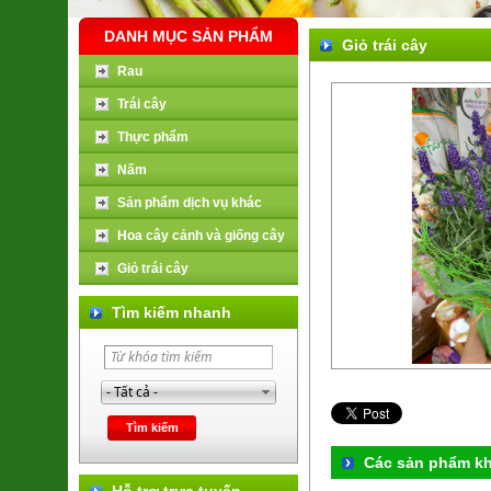
DANH MỤC SẢN PHẨM
Giỏ trái cây
Rau
Trái cây
Thực phẩm
Nấm
Sản phẩm dịch vụ khác
Hoa cây cảnh và giống cây
Giỏ trái cây
Tìm kiếm nhanh
Các sản phẩm k
Hỗ trợ trực tuyến