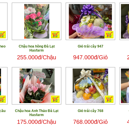
theo
Chậu hoa hồng Đà Lạt
Giỏ trái cây 947
Hasfarm
255.000đ/Chậu
947.000đ/Giỏ
 cầu
Chậu hoa Anh Thảo Đà Lạt
Giỏ trái cây 768
Hasfarm
175.000đ/Chậu
768.000đ/Giỏ