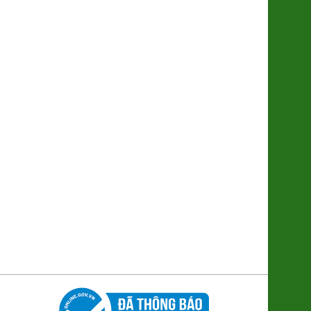
Gạo Cốm Sữa ST25 (Túi 5kg)
(8936088071170)
340.000đ/Túi 5kg
Trà Gạo lứt Đông Trùng
178.000đ/Lọ