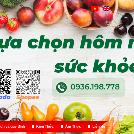
ch và quy định
Kiến Thức
Ẩm Thực
Liên Hệ