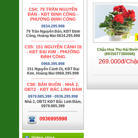
CS4: 79 TRẦN NGUYÊN
ĐÁN - KĐT ĐỊNH CÔNG -
PHƯỜNG ĐỊNH CÔNG
0834.295.998
79 Trần Nguyên Đán, KĐT Định
Công, Hoàng Mai 0834.295.998
CS5: 151 NGUYỄN CẢNH DỊ
Chậu Hoa Thu Hải Đườ
- KĐT ĐẠI KIM - PHƯỜNG
(8935077380088)
ĐỊNH CÔNG
269.000đ/Chậ
0968.395.998
151 Nguyễn Cảnh Dị, KĐT Đại
Kim, Hoàng Mai 0968.395.998
CS6: BÁN BUÔN - NHÀ 2,
OBT2 - KĐT BẮC LINH ĐÀM
0979.985.399 - 0936.295.998
Nhà 2, OBT2 KĐT Bắc Linh Đàm,
0979.985.399
0936995998
Video clips