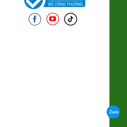
Kẹo Lạc Đỏ - Trúc Hồng Trà
(SP322001)
49.000đ/Hộp
950
Đường hoa dừa Hữu cơ (lọ thuỷ
tinh)
120.000đ/Hộp