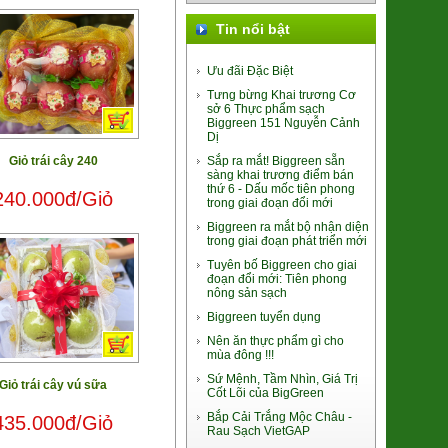
Tin nổi bật
Mật Hoa Dừa lên men Cider
220.000đ/Chai
Ưu đãi Đặc Biệt
Tưng bừng Khai trương Cơ
sở 6 Thực phẩm sạch
Biggreen 151 Nguyễn Cảnh
Dị
Giỏ trái cây 240
Sắp ra mắt! Biggreen sẵn
sàng khai trương điểm bán
thứ 6 - Dấu mốc tiên phong
240.000đ/Giỏ
trong giai đoạn đổi mới
Biggreen ra mắt bộ nhận diện
trong giai đoạn phát triển mới
Tuyên bố Biggreen cho giai
Đu Đủ ruột đỏ da xanh
đoạn đổi mới: Tiên phong
7.500đ/100g
nông sản sạch
Biggreen tuyển dụng
Nên ăn thực phẩm gì cho
mùa đông !!!
Sứ Mệnh, Tầm Nhìn, Giá Trị
Giỏ trái cây vú sữa
Cốt Lõi của BigGreen
Bắp Cải Trắng Mộc Châu -
435.000đ/Giỏ
Rau Sạch VietGAP