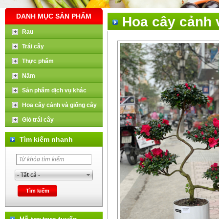
DANH MỤC SẢN PHẨM
Hoa cây cảnh 
Rau
Trái cây
Thực phẩm
Nấm
Sản phẩm dịch vụ khác
Hoa cây cảnh và giống cây
Giỏ trái cây
Tìm kiếm nhanh
Hỗ trợ trực tuyến