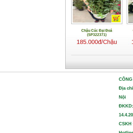
Chậu Cúc Đại Đoá
(SP322371)
185.000đ/Chậu
CÔNG 
Địa ch
Nội
ĐKKD:
14.4.2
CSKH 
Hotlin