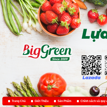
Trang Chủ
Giới Thiệu
Sản Phẩm
Chính sách và quy 