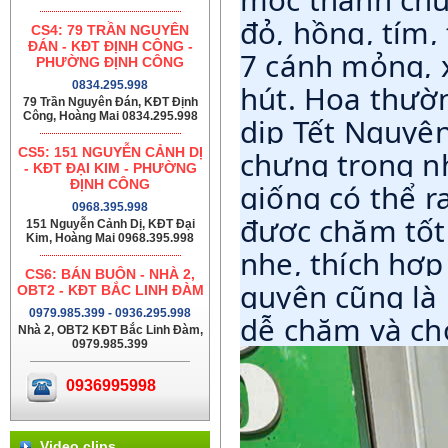
đỏ, hồng, tím,
CS4: 79 TRẦN NGUYÊN
ĐÁN - KĐT ĐỊNH CÔNG -
7 cánh mỏng, 
PHƯỜNG ĐỊNH CÔNG
0834.295.998
hút. Hoa thườn
79 Trần Nguyên Đán, KĐT Định
Công, Hoàng Mai 0834.295.998
dịp Tết Nguyê
CS5: 151 NGUYỄN CẢNH DỊ
chưng trong n
- KĐT ĐẠI KIM - PHƯỜNG
ĐỊNH CÔNG
giống có thể 
0968.395.998
được chăm tốt
151 Nguyễn Cảnh Dị, KĐT Đại
Kim, Hoàng Mai 0968.395.998
nhẹ, thích hợ
CS6: BÁN BUÔN - NHÀ 2,
quyên cũng là 
OBT2 - KĐT BẮC LINH ĐÀM
0979.985.399 - 0936.295.998
dễ chăm và cho
Nhà 2, OBT2 KĐT Bắc Linh Đàm,
0979.985.399
0936995998
Video clips