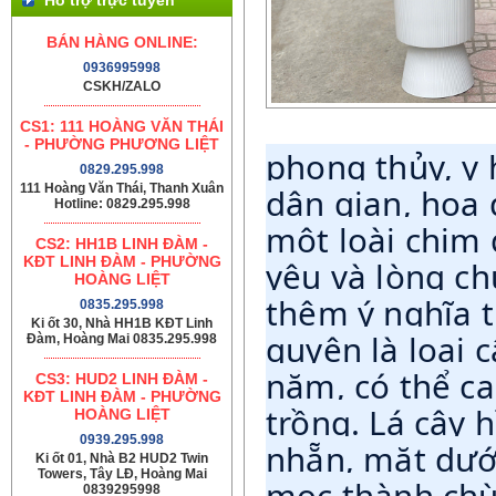
BÁN HÀNG ONLINE:
0936995998
CSKH/ZALO
CS1: 111 HOÀNG VĂN THÁI
- PHƯỜNG PHƯƠNG LIỆT
phong thủy, y 
0829.295.998
111 Hoàng Văn Thái, Thanh Xuân
dân gian, hoa
Hotline: 0829.295.998
một loài chim 
CS2: HH1B LINH ĐÀM -
KĐT LINH ĐÀM - PHƯỜNG
yêu và lòng ch
HOÀNG LIỆT
thêm ý nghĩa t
0835.295.998
Ki ốt 30, Nhà HH1B KĐT Linh
quyên là loại 
Đàm, Hoàng Mai 0835.295.998
năm, có thể ca
CS3: HUD2 LINH ĐÀM -
KĐT LINH ĐÀM - PHƯỜNG
trồng. Lá cây 
HOÀNG LIỆT
0939.295.998
nhẵn, mặt dưới
Ki ốt 01, Nhà B2 HUD2 Twin
Towers, Tây LĐ, Hoàng Mai
mọc thành chù
0839295998