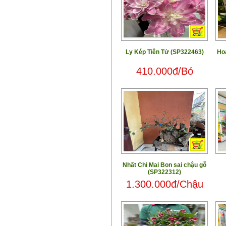
Ly Kép Tiên Tử (SP322463)
Ho
410.000đ/Bó
Nhất Chi Mai Bon sai chậu gỗ
(SP322312)
1.300.000đ/Chậu