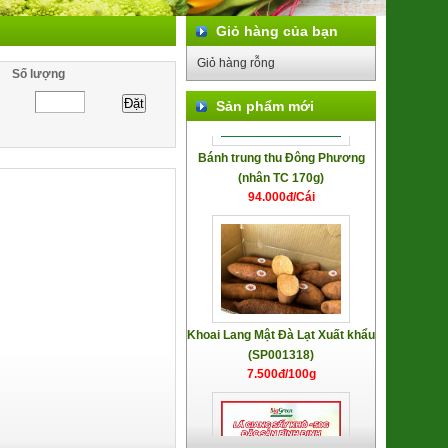
Giỏ hàng của bạn
Giỏ hàng rỗng
Số lượng
Sản phẩm mới
Bánh trung thu Đông Phương
(nhân TC 170g)
94.000đ/Cái
Khoai Lang Mật Đà Lạt Xuất khẩu
(SP001318)
7.500đ/100g