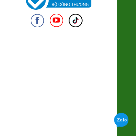
Trứng gà Thảo dược Hùng Mười
56.000đ/Hộp 10 quả
950
Bánh trung thu Đông Phương
(nhân TC 170g)
94.000đ/Cái