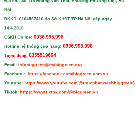
Địa chỉ: Số 115 Hoàng Văn Thái, Phường Phương Liệt, Hà
Nội
ĐKKD: 0104567410
do Sở KHĐT TP Hà Nội
cấp ngày
14.4.2010
0936.995.998
CSKH Online:
0936.995.998
Hotline hệ thống cửa hàng:
0355519694
Tuyển dụng:
Email:
infobiggreen@mybiggreen.org
Facebook:
https://facebook.com/biggreen.com.vn
Youtube:
https://www.youtube.com/@thucphamsachbiggreen6
Tiktok:
https://www.tiktok.com/@biggreen.vn