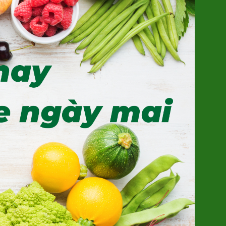
Trứng gà Thảo dược Hùng Mười
56.000đ/Hộp 10 quả