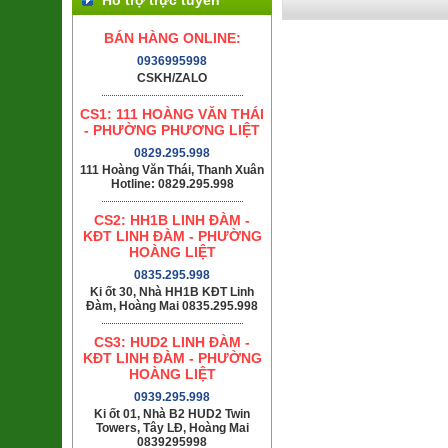
BÁN HÀNG ONLINE:
0936995998
CSKH/ZALO
CS1: 111 HOÀNG VĂN THÁI
- PHƯỜNG PHƯƠNG LIỆT
0829.295.998
111 Hoàng Văn Thái, Thanh Xuân
Hotline: 0829.295.998
CS2: HH1B LINH ĐÀM -
KĐT LINH ĐÀM - PHƯỜNG
HOÀNG LIỆT
0835.295.998
Ki ốt 30, Nhà HH1B KĐT Linh
Đàm, Hoàng Mai 0835.295.998
CS3: HUD2 LINH ĐÀM -
KĐT LINH ĐÀM - PHƯỜNG
HOÀNG LIỆT
0939.295.998
Ki ốt 01, Nhà B2 HUD2 Twin
Towers, Tây LĐ, Hoàng Mai
0839295998