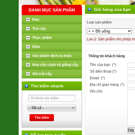
Giỏ hàng của bạn
DANH MỤC SẢN PHẨM
Rau
Loại sản phẩm
Trái cây
Thực phẩm
Lưu ý:
Sản phẩm cho phép mua
Nấm
Sản phẩm dịch vụ khác
Thông tin khách hàng
Hoa cây cảnh và giống cây
Tên của bạn (*)
Số điện thoại (*)
Giỏ trái cây
Email (*)
Địa chỉ giao hàng (*)
Tìm kiếm nhanh
Ghi chú
Hỗ trợ trực tuyến