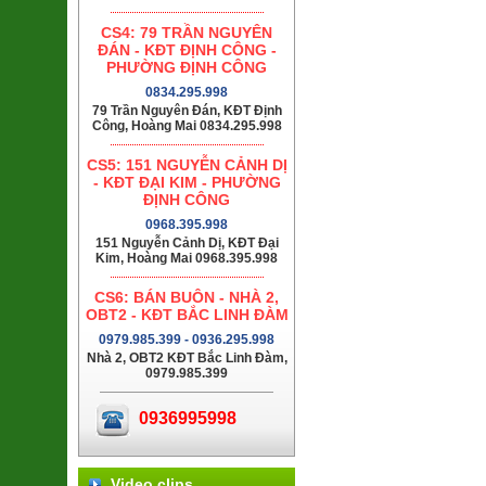
CS4: 79 TRẦN NGUYÊN
ĐÁN - KĐT ĐỊNH CÔNG -
PHƯỜNG ĐỊNH CÔNG
0834.295.998
79 Trần Nguyên Đán, KĐT Định
Công, Hoàng Mai 0834.295.998
CS5: 151 NGUYỄN CẢNH DỊ
- KĐT ĐẠI KIM - PHƯỜNG
ĐỊNH CÔNG
0968.395.998
151 Nguyễn Cảnh Dị, KĐT Đại
Kim, Hoàng Mai 0968.395.998
CS6: BÁN BUÔN - NHÀ 2,
OBT2 - KĐT BẮC LINH ĐÀM
0979.985.399 - 0936.295.998
Nhà 2, OBT2 KĐT Bắc Linh Đàm,
0979.985.399
0936995998
Video clips