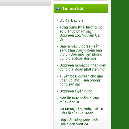
Tin nổi bật
Lá Giang Khô Bình Định
Ưu đãi Đặc Biệt
(SP010245)
Tưng bừng Khai trương Cơ
39.000đ/Hộp
sở 6 Thực phẩm sạch
Biggreen 151 Nguyễn Cảnh
Dị
Sắp ra mắt! Biggreen sẵn
sàng khai trương điểm bán
thứ 6 - Dấu mốc tiên phong
trong giai đoạn đổi mới
Biggreen ra mắt bộ nhận diện
trong giai đoạn phát triển mới
Súp lơ xanh Baby Đà Lạt
(2611048)
Tuyên bố Biggreen cho giai
đoạn đổi mới: Tiên phong
9.000đ/100g
nông sản sạch
Biggreen tuyển dụng
Nên ăn thực phẩm gì cho
mùa đông !!!
Sứ Mệnh, Tầm Nhìn, Giá Trị
Cốt Lõi của BigGreen
Nghệ Nano Curcumin (Gel)
Bắp Cải Trắng Mộc Châu -
(8938512491448)
Rau Sạch VietGAP