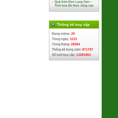
380.000đ/Hộp
Quả trám Đen Lạng Sơn –
Tinh hoa ẩm thực vùng cao
.
Thông kê truy cập
Đang online:
29
Trong ngày:
1133
Trong tháng:
26564
Ổi Di trạch (2621122)
48.000đ/Kg
Thông kê trong năm:
971797
Số lượt truy cập:
13281063
Lạp Sườn lợn đen Cao Bằng
(8938505355016)
195.000đ/Gói 500g