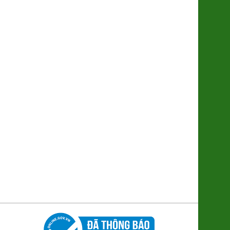
Hộp Bánh Chưng Tràng Tiền Mini
6 cái
210.000đ/Hộp
Cacao Nguyên Chất Hữu Cơ
(SP322139)
255.000đ/Hộp