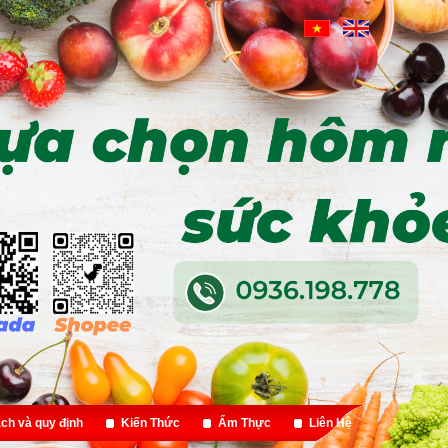
ch và quy định
Kiến Thức
Ẩm Thực
Liên Hệ