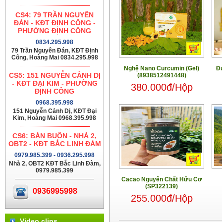
CS4: 79 TRẦN NGUYÊN
ĐÁN - KĐT ĐỊNH CÔNG -
PHƯỜNG ĐỊNH CÔNG
0834.295.998
79 Trần Nguyên Đán, KĐT Định
Công, Hoàng Mai 0834.295.998
Nghệ Nano Curcumin (Gel)
Đ
CS5: 151 NGUYỄN CẢNH DỊ
(8938512491448)
- KĐT ĐẠI KIM - PHƯỜNG
380.000đ/Hộp
ĐỊNH CÔNG
0968.395.998
151 Nguyễn Cảnh Dị, KĐT Đại
Kim, Hoàng Mai 0968.395.998
CS6: BÁN BUÔN - NHÀ 2,
OBT2 - KĐT BẮC LINH ĐÀM
0979.985.399 - 0936.295.998
Nhà 2, OBT2 KĐT Bắc Linh Đàm,
0979.985.399
Cacao Nguyên Chất Hữu Cơ
(SP322139)
0936995998
255.000đ/Hộp
Video clips