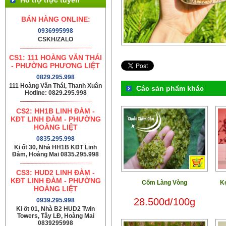
BÁN HÀNG ONLINE:
0936995998
CSKH/ZALO
CS1: 111 HOÀNG VĂN THÁI
- PHƯỜNG PHƯƠNG LIỆT
0829.295.998
111 Hoàng Văn Thái, Thanh Xuân
Các sản phẩm khác
Hotline: 0829.295.998
CS2: HH1B LINH ĐÀM -
KĐT LINH ĐÀM - PHƯỜNG
HOÀNG LIỆT
0835.295.998
Ki ốt 30, Nhà HH1B KĐT Linh
Đàm, Hoàng Mai 0835.295.998
CS3: HUD2 LINH ĐÀM -
KĐT LINH ĐÀM - PHƯỜNG
Cốm Làng Vòng
Kẹ
HOÀNG LIỆT
28.500đ/100g
0939.295.998
Ki ốt 01, Nhà B2 HUD2 Twin
Towers, Tây LĐ, Hoàng Mai
0839295998