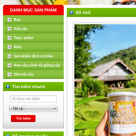
DANH MỤC SẢN PHẨM
Đồ khô
Rau
Trái cây
Thực phẩm
Nấm
Sản phẩm dịch vụ khác
Hoa cây cảnh và giống cây
Giỏ trái cây
Tìm kiếm nhanh
Hỗ trợ trực tuyến