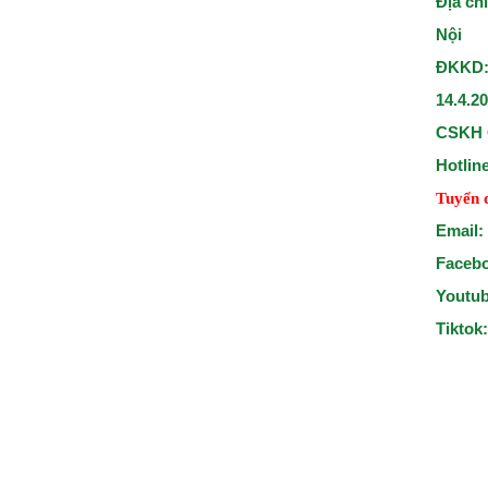
Địa ch
Nội
ĐKKD:
14.4.2
CSKH 
Hotlin
Tuyển 
Email:
Faceb
Youtu
Tiktok