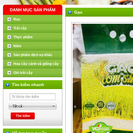
DANH MỤC SẢN PHẨM
Gạo
Rau
Trái cây
Thực phẩm
Nấm
Sản phẩm dịch vụ khác
Hoa cây cảnh và giống cây
Giỏ trái cây
Tìm kiếm nhanh
Hỗ trợ trực tuyến