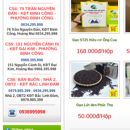
CS4: 79 TRẦN NGUYÊN
ĐÁN - KĐT ĐỊNH CÔNG -
PHƯỜNG ĐỊNH CÔNG
0834.295.998
79 Trần Nguyên Đán, KĐT Định
Công, Hoàng Mai 0834.295.998
Gạo ST25 Hữu cơ Ông Cua
CS5: 151 NGUYỄN CẢNH DỊ
- KĐT ĐẠI KIM - PHƯỜNG
168.000đ/Hộp
5
ĐỊNH CÔNG
0968.395.998
151 Nguyễn Cảnh Dị, KĐT Đại
Kim, Hoàng Mai 0968.395.998
CS6: BÁN BUÔN - NHÀ 2,
OBT2 - KĐT BẮC LINH ĐÀM
0979.985.399 - 0936.295.998
Nhà 2, OBT2 KĐT Bắc Linh Đàm,
0979.985.399
Gạo Lứt đen Phúc Thọ
0936995998
50.000đ/Hộp
Video clips