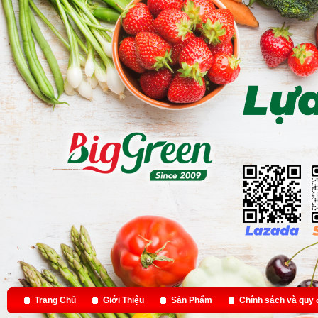
Trang Chủ
Giới Thiệu
Sản Phẩm
Chính sách và quy 