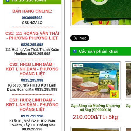
BÁN HÀNG ONLINE:
0936995998
CSKH/ZALO
CS1: 111 HOÀNG VĂN THÁI
- PHƯỜNG PHƯƠNG LIỆT
0829.295.998
111 Hoàng Văn Thái, Thanh Xuân
Các sản phẩm khác
Hotline: 0829.295.998
CS2: HH1B LINH ĐÀM -
KĐT LINH ĐÀM - PHƯỜNG
HOÀNG LIỆT
0835.295.998
Ki ốt 30, Nhà HH1B KĐT Linh
Đàm, Hoàng Mai 0835.295.998
CS3: HUD2 LINH ĐÀM -
KĐT LINH ĐÀM - PHƯỜNG
Gạo Séng cù Mường Khương
Gạ
HOÀNG LIỆT
túi 5kg (SP000918)
210.000đ/Túi 5kg
0939.295.998
Ki ốt 01, Nhà B2 HUD2 Twin
Towers, Tây LĐ, Hoàng Mai
0839295998