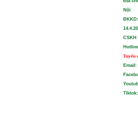
Địa ch
Nội
ĐKKD:
14.4.2
CSKH 
Hotlin
Tuyển 
Email:
Faceb
Youtu
Tiktok