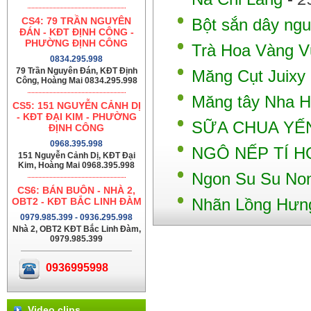
CS4: 79 TRẦN NGUYÊN
Bột sắn dây ng
ĐÁN - KĐT ĐỊNH CÔNG -
PHƯỜNG ĐỊNH CÔNG
Trà Hoa Vàng V
0834.295.998
79 Trần Nguyên Đán, KĐT Định
Măng Cụt Juixy
Công, Hoàng Mai 0834.295.998
Măng tây Nha 
CS5: 151 NGUYỄN CẢNH DỊ
- KĐT ĐẠI KIM - PHƯỜNG
SỮA CHUA YẾN
ĐỊNH CÔNG
0968.395.998
NGÔ NẾP TÍ H
151 Nguyễn Cảnh Dị, KĐT Đại
Kim, Hoàng Mai 0968.395.998
Ngon Su Su No
CS6: BÁN BUÔN - NHÀ 2,
OBT2 - KĐT BẮC LINH ĐÀM
Nhãn Lồng Hưn
0979.985.399 - 0936.295.998
Nhà 2, OBT2 KĐT Bắc Linh Đàm,
0979.985.399
0936995998
Video clips