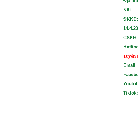
Địa ch
Nội
ĐKKD:
14.4.2
CSKH 
Hotlin
Tuyển 
Email:
Faceb
Youtu
Tiktok