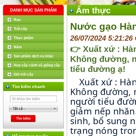
Ẩm thực
DANH MỤC SẢN PHẨM
Rau
Nước gạo Hà
Trái cây
26/07/2024 5:21:26
Thực phẩm
👉 Xuất xứ : H
Nấm
Sản phẩm dịch vụ khác
Không đường, n
Hoa cây cảnh và giống cây
tiểu đường ạ!
Giỏ trái cây
Xuất xứ : Hà
👉
Tìm kiếm nhanh
Không đường, 
người tiểu đườ
giảm nếp nhăn
sinh, bổ sung 
trạng nóng tro
Hỗ trợ trực tuyến