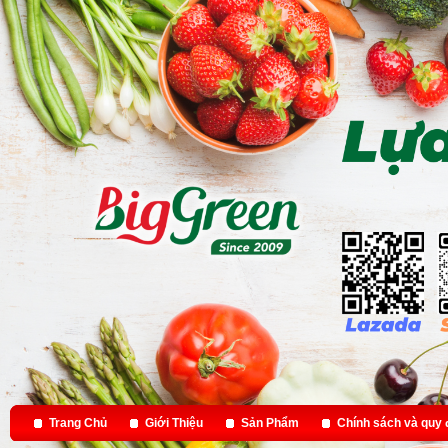
Trang Chủ
Giới Thiệu
Sản Phẩm
Chính sách và quy 