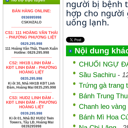
người bị bệnh t
hợp cho người
BÁN HÀNG ONLINE:
0936995998
uống lạnh.
CSKH/ZALO
CS1: 111 HOÀNG VĂN THÁI
- PHƯỜNG PHƯƠNG LIỆT
0829.295.998
Nội dung khá
111 Hoàng Văn Thái, Thanh Xuân
Hotline: 0829.295.998
CS2: HH1B LINH ĐÀM -
CHUỐI NGỰ Đ
KĐT LINH ĐÀM - PHƯỜNG
HOÀNG LIỆT
Sầu Sachiru
-
1
0835.295.998
Ki ốt 30, Nhà HH1B KĐT Linh
Trứng gà trang t
Đàm, Hoàng Mai 0835.295.998
Bánh Trung Th
CS3: HUD2 LINH ĐÀM -
KĐT LINH ĐÀM - PHƯỜNG
Chanh leo vàng
HOÀNG LIỆT
0939.295.998
Bánh Mì Hoa C
Ki ốt 01, Nhà B2 HUD2 Twin
Towers, Tây LĐ, Hoàng Mai
Na Chi Lăng
-
2
0839295998