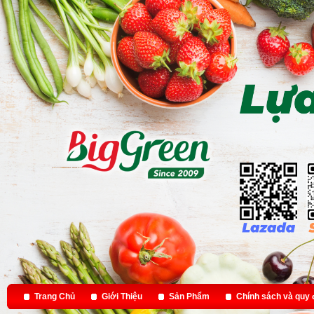
Trang Chủ
Giới Thiệu
Sản Phẩm
Chính sách và quy 