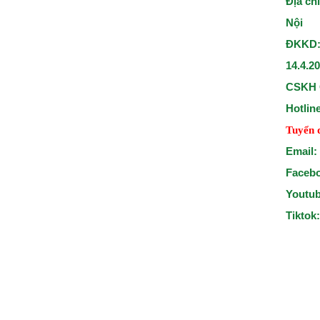
Địa ch
Nội
ĐKKD:
14.4.2
CSKH 
Hotlin
Tuyển 
Email:
Faceb
Youtu
Tiktok