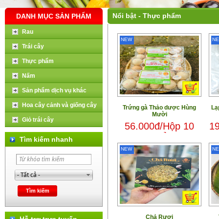
Nổi bật - Thực phẩm
DANH MỤC SẢN PHẨM
Rau
NEW
N
Trái cây
Thực phẩm
Nấm
Sản phẩm dịch vụ khác
Hoa cây cảnh và giống cây
Trứng gà Thảo dược Hùng
Lạ
Mười
Giỏ trái cây
56.000đ/Hộp 10
19
quả
Tìm kiếm nhanh
NEW
N
Chả Rươi
Hỗ trợ trực tuyến