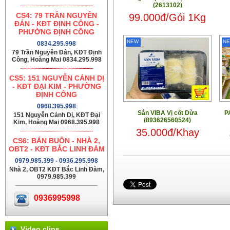
(2613102)
CS4: 79 TRẦN NGUYÊN
99.000đ/Gói 1Kg
ĐÁN - KĐT ĐỊNH CÔNG -
PHƯỜNG ĐỊNH CÔNG
NEW
N
0834.295.998
79 Trần Nguyên Đán, KĐT Định
Công, Hoàng Mai 0834.295.998
CS5: 151 NGUYỄN CẢNH DỊ
- KĐT ĐẠI KIM - PHƯỜNG
ĐỊNH CÔNG
0968.395.998
Sắn VIBA Vị cốt Dừa
P
151 Nguyễn Cảnh Dị, KĐT Đại
(893626560524)
Kim, Hoàng Mai 0968.395.998
35.000đ/Khay
CS6: BÁN BUÔN - NHÀ 2,
OBT2 - KĐT BẮC LINH ĐÀM
0979.985.399 - 0936.295.998
Nhà 2, OBT2 KĐT Bắc Linh Đàm,
0979.985.399
0936995998
Video clips