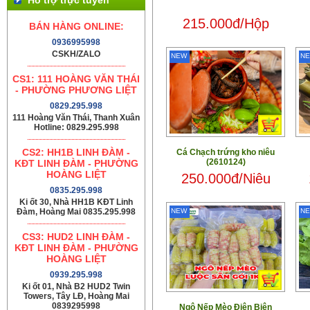
215.000đ/Hộp
BÁN HÀNG ONLINE:
0936995998
CSKH/ZALO
NEW
N
CS1: 111 HOÀNG VĂN THÁI
- PHƯỜNG PHƯƠNG LIỆT
0829.295.998
111 Hoàng Văn Thái, Thanh Xuân
Hotline: 0829.295.998
CS2: HH1B LINH ĐÀM -
Cá Chạch trứng kho niêu
(2610124)
KĐT LINH ĐÀM - PHƯỜNG
HOÀNG LIỆT
250.000đ/Niêu
0835.295.998
Ki ốt 30, Nhà HH1B KĐT Linh
Đàm, Hoàng Mai 0835.295.998
NEW
N
CS3: HUD2 LINH ĐÀM -
KĐT LINH ĐÀM - PHƯỜNG
HOÀNG LIỆT
0939.295.998
Ki ốt 01, Nhà B2 HUD2 Twin
Towers, Tây LĐ, Hoàng Mai
0839295998
Ngô Nếp Mèo Điện Biên