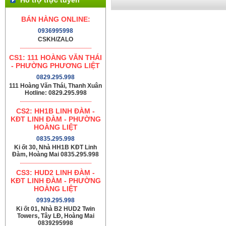
BÁN HÀNG ONLINE:
0936995998
CSKH/ZALO
CS1: 111 HOÀNG VĂN THÁI
- PHƯỜNG PHƯƠNG LIỆT
0829.295.998
111 Hoàng Văn Thái, Thanh Xuân
Hotline: 0829.295.998
CS2: HH1B LINH ĐÀM -
KĐT LINH ĐÀM - PHƯỜNG
HOÀNG LIỆT
0835.295.998
Ki ốt 30, Nhà HH1B KĐT Linh
Đàm, Hoàng Mai 0835.295.998
CS3: HUD2 LINH ĐÀM -
KĐT LINH ĐÀM - PHƯỜNG
HOÀNG LIỆT
0939.295.998
Ki ốt 01, Nhà B2 HUD2 Twin
Towers, Tây LĐ, Hoàng Mai
0839295998