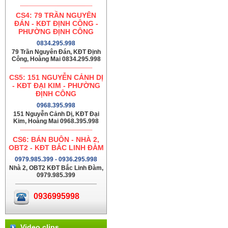
CS4: 79 TRẦN NGUYÊN
ĐÁN - KĐT ĐỊNH CÔNG -
PHƯỜNG ĐỊNH CÔNG
0834.295.998
79 Trần Nguyên Đán, KĐT Định
Công, Hoàng Mai 0834.295.998
CS5: 151 NGUYỄN CẢNH DỊ
- KĐT ĐẠI KIM - PHƯỜNG
ĐỊNH CÔNG
0968.395.998
151 Nguyễn Cảnh Dị, KĐT Đại
Kim, Hoàng Mai 0968.395.998
CS6: BÁN BUÔN - NHÀ 2,
OBT2 - KĐT BẮC LINH ĐÀM
0979.985.399 - 0936.295.998
Nhà 2, OBT2 KĐT Bắc Linh Đàm,
0979.985.399
0936995998
Video clips