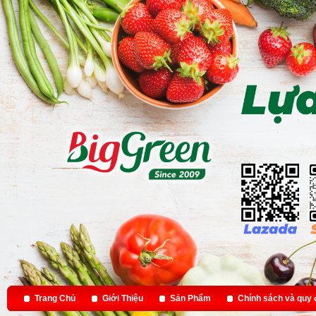
Trang Chủ
Giới Thiệu
Sản Phẩm
Chính sách và quy 