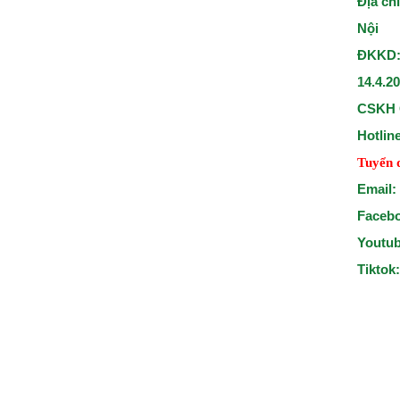
Địa ch
Nội
ĐKKD:
14.4.2
CSKH 
Hotlin
Tuyển 
Email:
Faceb
Youtu
Tiktok