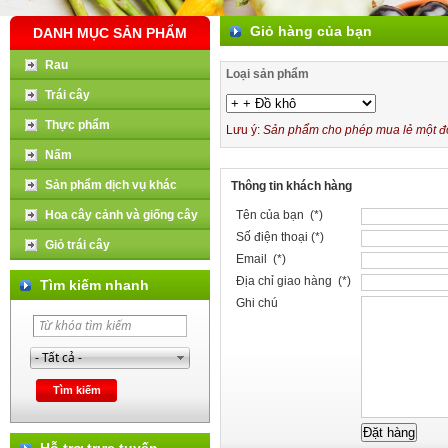
Giỏ hàng của bạn
DANH MỤC SẢN PHẨM
Rau
Loại sản phẩm
Trái cây
Thực phẩm
Lưu ý:
Sản phẩm cho phép mua lẻ một đơn
Nấm
Sản phẩm dịch vụ khác
Thông tin khách hàng
Hoa cây cảnh và giống cây
Tên của bạn (*)
Số điện thoại (*)
Giỏ trái cây
Email (*)
Địa chỉ giao hàng (*)
Tìm kiếm nhanh
Ghi chú
Hỗ trợ trực tuyến