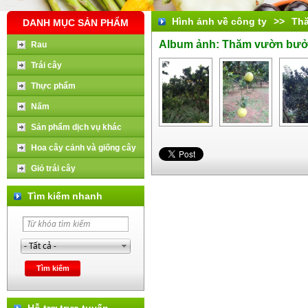
Hình ảnh về công ty
>>
Thă
DANH MỤC SẢN PHẨM
Album ảnh: Thăm vườn bưởi
Rau
Trái cây
Thực phẩm
Nấm
Sản phẩm dịch vụ khác
Hoa cây cảnh và giống cây
Giỏ trái cây
Tìm kiếm nhanh
Hỗ trợ trực tuyến