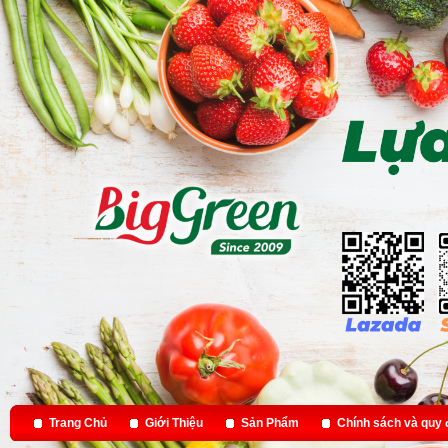
Trang Chủ
Giới Thiệu
Sản Phẩm
Chính sách và quy 