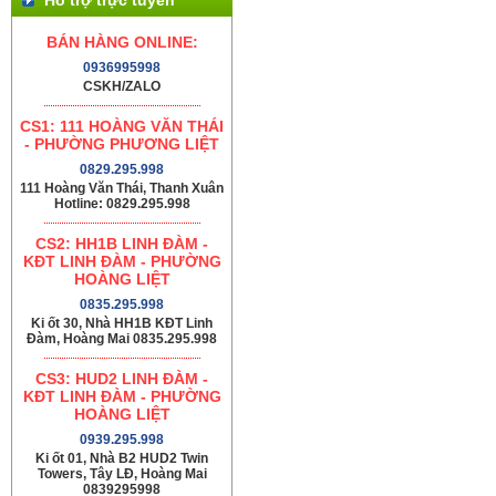
BÁN HÀNG ONLINE:
0936995998
CSKH/ZALO
CS1: 111 HOÀNG VĂN THÁI
- PHƯỜNG PHƯƠNG LIỆT
0829.295.998
111 Hoàng Văn Thái, Thanh Xuân
Hotline: 0829.295.998
CS2: HH1B LINH ĐÀM -
KĐT LINH ĐÀM - PHƯỜNG
HOÀNG LIỆT
0835.295.998
Ki ốt 30, Nhà HH1B KĐT Linh
Đàm, Hoàng Mai 0835.295.998
CS3: HUD2 LINH ĐÀM -
KĐT LINH ĐÀM - PHƯỜNG
HOÀNG LIỆT
0939.295.998
Ki ốt 01, Nhà B2 HUD2 Twin
Towers, Tây LĐ, Hoàng Mai
0839295998