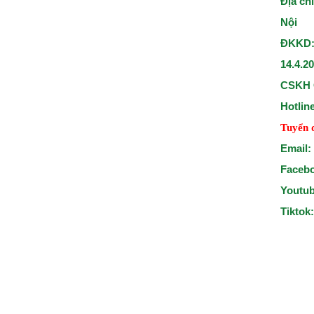
Địa ch
Nội
ĐKKD:
14.4.2
CSKH 
Hotlin
Tuyển 
Email:
Faceb
Youtu
Tiktok