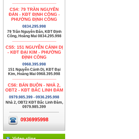
CS4: 79 TRẦN NGUYÊN
ĐÁN - KĐT ĐỊNH CÔNG -
PHƯỜNG ĐỊNH CÔNG
0834.295.998
79 Trần Nguyên Đán, KĐT Định
Công, Hoàng Mai 0834.295.998
CS5: 151 NGUYỄN CẢNH DỊ
- KĐT ĐẠI KIM - PHƯỜNG
ĐỊNH CÔNG
0968.395.998
151 Nguyễn Cảnh Dị, KĐT Đại
Kim, Hoàng Mai 0968.395.998
CS6: BÁN BUÔN - NHÀ 2,
OBT2 - KĐT BẮC LINH ĐÀM
0979.985.399 - 0936.295.998
Nhà 2, OBT2 KĐT Bắc Linh Đàm,
0979.985.399
0936995998
Video clips