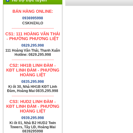
BÁN HÀNG ONLINE:
0936995998
CSKH/ZALO
CS1: 111 HOÀNG VĂN THÁI
- PHƯỜNG PHƯƠNG LIỆT
0829.295.998
111 Hoàng Văn Thái, Thanh Xuân
Hotline: 0829.295.998
CS2: HH1B LINH ĐÀM -
KĐT LINH ĐÀM - PHƯỜNG
HOÀNG LIỆT
0835.295.998
Ki ốt 30, Nhà HH1B KĐT Linh
Đàm, Hoàng Mai 0835.295.998
CS3: HUD2 LINH ĐÀM -
KĐT LINH ĐÀM - PHƯỜNG
HOÀNG LIỆT
0939.295.998
Ki ốt 01, Nhà B2 HUD2 Twin
Towers, Tây LĐ, Hoàng Mai
0839295998