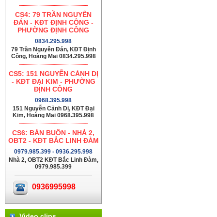
CS4: 79 TRẦN NGUYÊN
ĐÁN - KĐT ĐỊNH CÔNG -
PHƯỜNG ĐỊNH CÔNG
0834.295.998
79 Trần Nguyên Đán, KĐT Định
Công, Hoàng Mai 0834.295.998
CS5: 151 NGUYỄN CẢNH DỊ
- KĐT ĐẠI KIM - PHƯỜNG
ĐỊNH CÔNG
0968.395.998
151 Nguyễn Cảnh Dị, KĐT Đại
Kim, Hoàng Mai 0968.395.998
CS6: BÁN BUÔN - NHÀ 2,
OBT2 - KĐT BẮC LINH ĐÀM
0979.985.399 - 0936.295.998
Nhà 2, OBT2 KĐT Bắc Linh Đàm,
0979.985.399
0936995998
Video clips