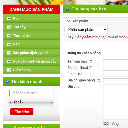
Giỏ hàng của bạn
DANH MỤC SẢN PHẨM
Rau
Loại sản phẩm
Trái cây
Thực phẩm
Lưu ý:
Sản phẩm cho phép mua lẻ một đơn
Nấm
Sản phẩm dịch vụ khác
Thông tin khách hàng
Hoa cây cảnh và giống cây
Tên của bạn (*)
Số điện thoại (*)
Giỏ trái cây
Email (*)
Địa chỉ giao hàng (*)
Tìm kiếm nhanh
Ghi chú
Hỗ trợ trực tuyến