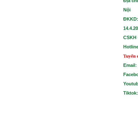
Địa ch
Nội
ĐKKD:
14.4.2
CSKH 
Hotlin
Tuyển 
Email:
Faceb
Youtu
Tiktok