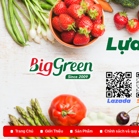
Trang Chủ
Giới Thiệu
Sản Phẩm
Chính sách và quy 