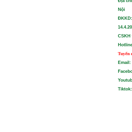
Địa ch
Nội
ĐKKD:
14.4.2
CSKH 
Hotlin
Tuyển 
Email:
Faceb
Youtu
Tiktok