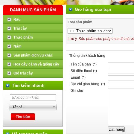
Giỏ hàng của bạn
DANH MỤC SẢN PHẨM
Rau
Loại sản phẩm
Trái cây
Thực phẩm
Lưu ý:
Sản phẩm cho phép mua lẻ một đơn
Nấm
Sản phẩm dịch vụ khác
Thông tin khách hàng
Hoa cây cảnh và giống cây
Tên của bạn (*)
Số điện thoại (*)
Giỏ trái cây
Email (*)
Địa chỉ giao hàng (*)
Tìm kiếm nhanh
Ghi chú
Hỗ trợ trực tuyến