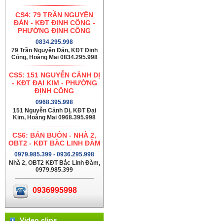
CS4: 79 TRẦN NGUYÊN
ĐÁN - KĐT ĐỊNH CÔNG -
PHƯỜNG ĐỊNH CÔNG
0834.295.998
79 Trần Nguyên Đán, KĐT Định
Công, Hoàng Mai 0834.295.998
CS5: 151 NGUYỄN CẢNH DỊ
- KĐT ĐẠI KIM - PHƯỜNG
ĐỊNH CÔNG
0968.395.998
151 Nguyễn Cảnh Dị, KĐT Đại
Kim, Hoàng Mai 0968.395.998
CS6: BÁN BUÔN - NHÀ 2,
OBT2 - KĐT BẮC LINH ĐÀM
0979.985.399 - 0936.295.998
Nhà 2, OBT2 KĐT Bắc Linh Đàm,
0979.985.399
0936995998
Video clips