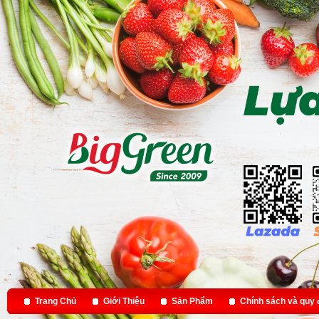
Trang Chủ
Giới Thiệu
Sản Phẩm
Chính sách và quy 