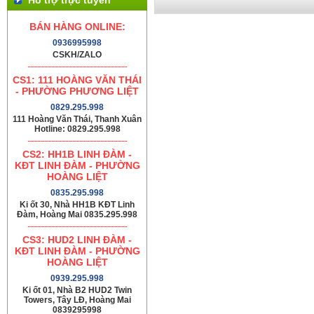
BÁN HÀNG ONLINE:
0936995998
CSKH/ZALO
CS1: 111 HOÀNG VĂN THÁI
- PHƯỜNG PHƯƠNG LIỆT
0829.295.998
111 Hoàng Văn Thái, Thanh Xuân
Hotline: 0829.295.998
CS2: HH1B LINH ĐÀM -
KĐT LINH ĐÀM - PHƯỜNG
HOÀNG LIỆT
0835.295.998
Ki ốt 30, Nhà HH1B KĐT Linh
Đàm, Hoàng Mai 0835.295.998
CS3: HUD2 LINH ĐÀM -
KĐT LINH ĐÀM - PHƯỜNG
HOÀNG LIỆT
0939.295.998
Ki ốt 01, Nhà B2 HUD2 Twin
Towers, Tây LĐ, Hoàng Mai
0839295998