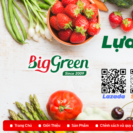
Trang Chủ
Giới Thiệu
Sản Phẩm
Chính sách và quy 