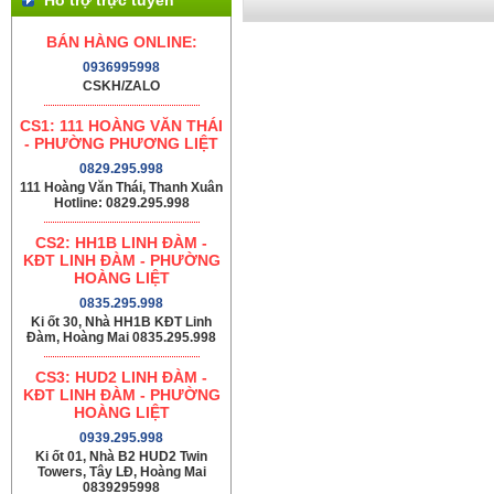
BÁN HÀNG ONLINE:
0936995998
CSKH/ZALO
CS1: 111 HOÀNG VĂN THÁI
- PHƯỜNG PHƯƠNG LIỆT
0829.295.998
111 Hoàng Văn Thái, Thanh Xuân
Hotline: 0829.295.998
CS2: HH1B LINH ĐÀM -
KĐT LINH ĐÀM - PHƯỜNG
HOÀNG LIỆT
0835.295.998
Ki ốt 30, Nhà HH1B KĐT Linh
Đàm, Hoàng Mai 0835.295.998
CS3: HUD2 LINH ĐÀM -
KĐT LINH ĐÀM - PHƯỜNG
HOÀNG LIỆT
0939.295.998
Ki ốt 01, Nhà B2 HUD2 Twin
Towers, Tây LĐ, Hoàng Mai
0839295998