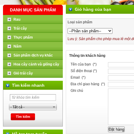
Giỏ hàng của bạn
DANH MỤC SẢN PHẨM
Rau
Loại sản phẩm
Trái cây
Thực phẩm
Lưu ý:
Sản phẩm cho phép mua lẻ một đơn
Nấm
Sản phẩm dịch vụ khác
Thông tin khách hàng
Hoa cây cảnh và giống cây
Tên của bạn (*)
Số điện thoại (*)
Giỏ trái cây
Email (*)
Địa chỉ giao hàng (*)
Tìm kiếm nhanh
Ghi chú
Hỗ trợ trực tuyến