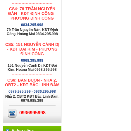
CS4: 79 TRẦN NGUYÊN
ĐÁN - KĐT ĐỊNH CÔNG -
PHƯỜNG ĐỊNH CÔNG
0834.295.998
79 Trần Nguyên Đán, KĐT Định
Công, Hoàng Mai 0834.295.998
CS5: 151 NGUYỄN CẢNH DỊ
- KĐT ĐẠI KIM - PHƯỜNG
ĐỊNH CÔNG
0968.395.998
151 Nguyễn Cảnh Dị, KĐT Đại
Kim, Hoàng Mai 0968.395.998
CS6: BÁN BUÔN - NHÀ 2,
OBT2 - KĐT BẮC LINH ĐÀM
0979.985.399 - 0936.295.998
Nhà 2, OBT2 KĐT Bắc Linh Đàm,
0979.985.399
0936995998
Video clips