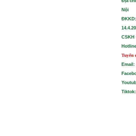
Địa ch
Nội
ĐKKD:
14.4.2
CSKH 
Hotlin
Tuyển 
Email:
Faceb
Youtu
Tiktok