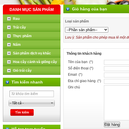
Giỏ hàng của bạn
DANH MỤC SẢN PHẨM
Rau
Loại sản phẩm
Trái cây
Thực phẩm
Lưu ý:
Sản phẩm cho phép mua lẻ một đơn
Nấm
Sản phẩm dịch vụ khác
Thông tin khách hàng
Hoa cây cảnh và giống cây
Tên của bạn (*)
Số điện thoại (*)
Giỏ trái cây
Email (*)
Địa chỉ giao hàng (*)
Tìm kiếm nhanh
Ghi chú
Hỗ trợ trực tuyến