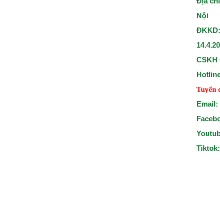
Địa ch
Nội
ĐKKD:
14.4.2
CSKH 
Hotlin
Tuyển 
Email:
Faceb
Youtu
Tiktok