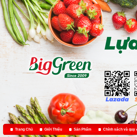
Trang Chủ
Giới Thiệu
Sản Phẩm
Chính sách và quy 