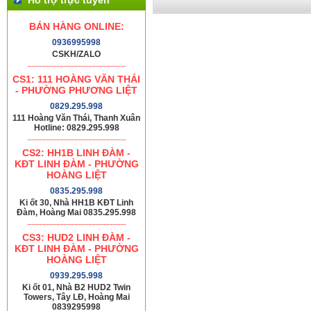
BÁN HÀNG ONLINE:
0936995998
CSKH/ZALO
CS1: 111 HOÀNG VĂN THÁI
- PHƯỜNG PHƯƠNG LIỆT
0829.295.998
111 Hoàng Văn Thái, Thanh Xuân
Hotline: 0829.295.998
CS2: HH1B LINH ĐÀM -
KĐT LINH ĐÀM - PHƯỜNG
HOÀNG LIỆT
0835.295.998
Ki ốt 30, Nhà HH1B KĐT Linh
Đàm, Hoàng Mai 0835.295.998
CS3: HUD2 LINH ĐÀM -
KĐT LINH ĐÀM - PHƯỜNG
HOÀNG LIỆT
0939.295.998
Ki ốt 01, Nhà B2 HUD2 Twin
Towers, Tây LĐ, Hoàng Mai
0839295998