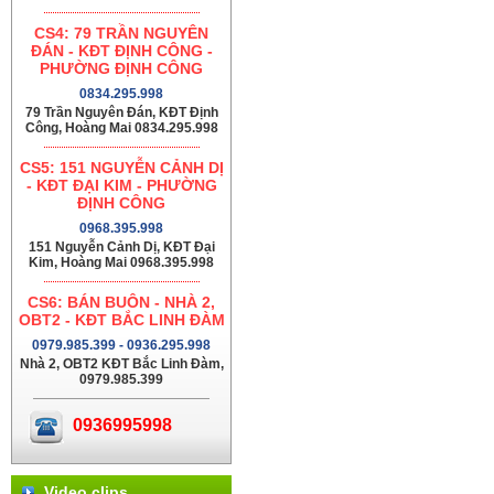
CS4: 79 TRẦN NGUYÊN
ĐÁN - KĐT ĐỊNH CÔNG -
PHƯỜNG ĐỊNH CÔNG
0834.295.998
79 Trần Nguyên Đán, KĐT Định
Công, Hoàng Mai 0834.295.998
CS5: 151 NGUYỄN CẢNH DỊ
- KĐT ĐẠI KIM - PHƯỜNG
ĐỊNH CÔNG
0968.395.998
151 Nguyễn Cảnh Dị, KĐT Đại
Kim, Hoàng Mai 0968.395.998
CS6: BÁN BUÔN - NHÀ 2,
OBT2 - KĐT BẮC LINH ĐÀM
0979.985.399 - 0936.295.998
Nhà 2, OBT2 KĐT Bắc Linh Đàm,
0979.985.399
0936995998
Video clips