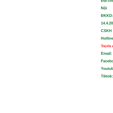
Địa ch
Nội
ĐKKD:
14.4.2
CSKH 
Hotlin
Tuyển 
Email:
Faceb
Youtu
Tiktok