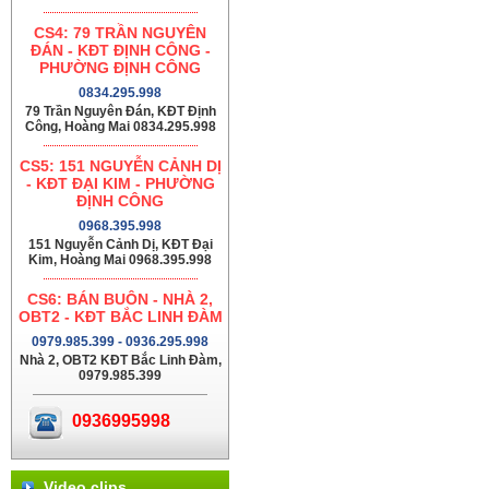
CS4: 79 TRẦN NGUYÊN
ĐÁN - KĐT ĐỊNH CÔNG -
PHƯỜNG ĐỊNH CÔNG
0834.295.998
79 Trần Nguyên Đán, KĐT Định
Công, Hoàng Mai 0834.295.998
CS5: 151 NGUYỄN CẢNH DỊ
- KĐT ĐẠI KIM - PHƯỜNG
ĐỊNH CÔNG
0968.395.998
151 Nguyễn Cảnh Dị, KĐT Đại
Kim, Hoàng Mai 0968.395.998
CS6: BÁN BUÔN - NHÀ 2,
OBT2 - KĐT BẮC LINH ĐÀM
0979.985.399 - 0936.295.998
Nhà 2, OBT2 KĐT Bắc Linh Đàm,
0979.985.399
0936995998
Video clips