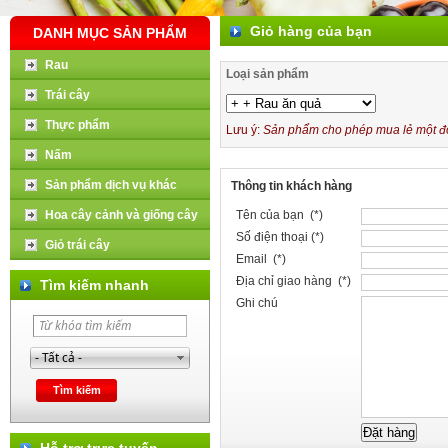
Giỏ hàng của bạn
DANH MỤC SẢN PHẨM
Rau
Loại sản phẩm
Trái cây
Thực phẩm
Lưu ý:
Sản phẩm cho phép mua lẻ một đơn
Nấm
Sản phẩm dịch vụ khác
Thông tin khách hàng
Hoa cây cảnh và giống cây
Tên của bạn (*)
Số điện thoại (*)
Giỏ trái cây
Email (*)
Địa chỉ giao hàng (*)
Tìm kiếm nhanh
Ghi chú
Hỗ trợ trực tuyến