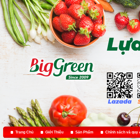
Trang Chủ
Giới Thiệu
Sản Phẩm
Chính sách và quy 