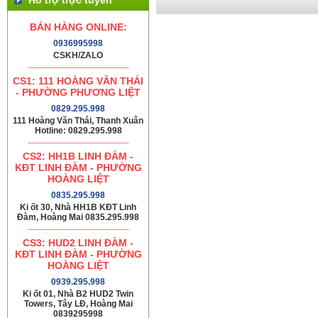
BÁN HÀNG ONLINE:
0936995998
CSKH/ZALO
CS1: 111 HOÀNG VĂN THÁI
- PHƯỜNG PHƯƠNG LIỆT
0829.295.998
111 Hoàng Văn Thái, Thanh Xuân
Hotline: 0829.295.998
CS2: HH1B LINH ĐÀM -
KĐT LINH ĐÀM - PHƯỜNG
HOÀNG LIỆT
0835.295.998
Ki ốt 30, Nhà HH1B KĐT Linh
Đàm, Hoàng Mai 0835.295.998
CS3: HUD2 LINH ĐÀM -
KĐT LINH ĐÀM - PHƯỜNG
HOÀNG LIỆT
0939.295.998
Ki ốt 01, Nhà B2 HUD2 Twin
Towers, Tây LĐ, Hoàng Mai
0839295998