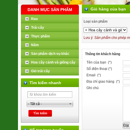
Giỏ hàng của bạn
DANH MỤC SẢN PHẨM
Rau
Loại sản phẩm
Trái cây
Thực phẩm
Lưu ý:
Sản phẩm cho phép mua
Nấm
Sản phẩm dịch vụ khác
Thông tin khách hàng
Hoa cây cảnh và giống cây
Tên của bạn (*)
Số điện thoại (*)
Giỏ trái cây
Email (*)
Địa chỉ giao hàng (*)
Tìm kiếm nhanh
Ghi chú
Hỗ trợ trực tuyến