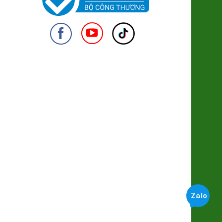
Long Nhãn ôm Sen Vinagri
155.000đ/Hộp
Cốm Làng Vòng
28.500đ/100g
950