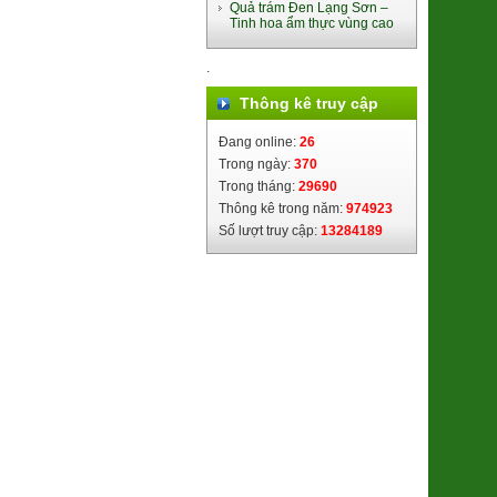
Quả trám Đen Lạng Sơn –
Tinh hoa ẩm thực vùng cao
Bánh trung thu Đông Phương
.
(nhân TC 170g)
94.000đ/Cái
Thông kê truy cập
Đang online:
26
Trong ngày:
370
Trong tháng:
29690
Thông kê trong năm:
974923
Số lượt truy cập:
13284189
Lá Giang Khô Bình Định
(SP010245)
39.000đ/Hộp
Súp lơ xanh Baby Đà Lạt