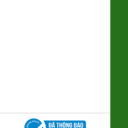
(2611048)
9.000đ/100g
Nghệ Nano Curcumin (Gel)
(8938512491448)
380.000đ/Hộp
Ổi Di trạch (2621122)
48.000đ/Kg