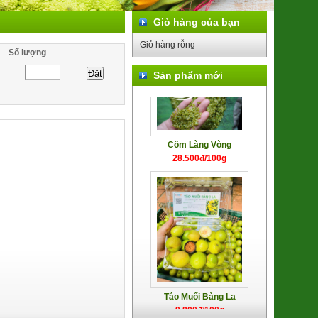
Giỏ hàng của bạn
Long Nhãn ôm Sen Vinagri
155.000đ/Hộp
Giỏ hàng rỗng
Số lượng
Sản phẩm mới
Cốm Làng Vòng
28.500đ/100g
Táo Muối Bàng La
9.800đ/100g