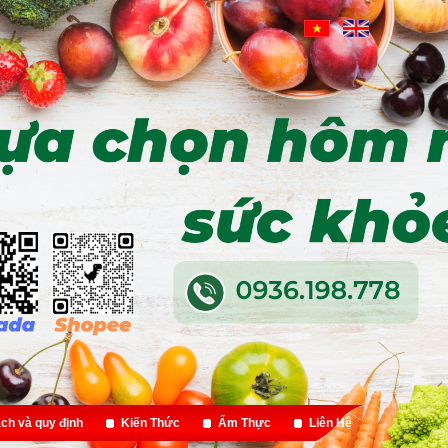
ch và quy định
Kiến Thức
Ẩm Thực
Liên Hệ