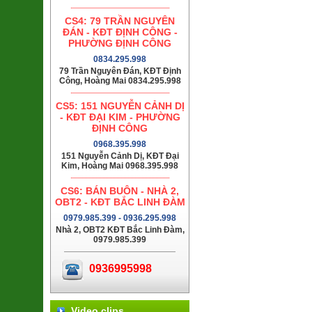
CS4: 79 TRẦN NGUYÊN
ĐÁN - KĐT ĐỊNH CÔNG -
PHƯỜNG ĐỊNH CÔNG
0834.295.998
79 Trần Nguyên Đán, KĐT Định
Công, Hoàng Mai 0834.295.998
CS5: 151 NGUYỄN CẢNH DỊ
- KĐT ĐẠI KIM - PHƯỜNG
ĐỊNH CÔNG
0968.395.998
151 Nguyễn Cảnh Dị, KĐT Đại
Kim, Hoàng Mai 0968.395.998
CS6: BÁN BUÔN - NHÀ 2,
OBT2 - KĐT BẮC LINH ĐÀM
0979.985.399 - 0936.295.998
Nhà 2, OBT2 KĐT Bắc Linh Đàm,
0979.985.399
0936995998
Video clips