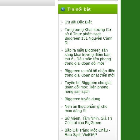
Tin nổi bật
Ưu đãi Đặc Biệt
Tưng bừng Khai trương Cơ
Khoai Lang Mật Đà Lạt Xuất khẩu
sở 6 Thực phẩm sạch
(SP001318)
Biggreen 151 Nguyễn Cảnh
Dị
7.500đ/100g
Sắp ra mắt! Biggreen sẵn
sàng khai trương điểm bán
thứ 6 - Dấu mốc tiên phong
trong giai đoạn đổi mới
Biggreen ra mắt bộ nhận diện
trong giai đoạn phát triển mới
Tuyên bố Biggreen cho giai
đoạn đổi mới: Tiên phong
nông sản sạch
Trứng gà Thảo dược Hùng Mười
Biggreen tuyển dụng
56.000đ/Hộp 10 quả
Nên ăn thực phẩm gì cho
mùa đông !!!
Sứ Mệnh, Tầm Nhìn, Giá Trị
Cốt Lõi của BigGreen
Bắp Cải Trắng Mộc Châu -
Rau Sạch VietGAP