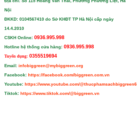
Địa chỉ: Số 115 Hoàng Văn Thái, Phường Phương Liệt, Hà
Nội
ĐKKD: 0104567410
do Sở KHĐT TP Hà Nội
cấp ngày
14.4.2010
0936.995.998
CSKH Online:
0936.995.998
Hotline hệ thống cửa hàng:
0355519694
Tuyển dụng:
Email:
infobiggreen@mybiggreen.org
Facebook:
https://facebook.com/biggreen.com.vn
Youtube:
https://www.youtube.com/@thucphamsachbiggreen6
Tiktok:
https://www.tiktok.com/@biggreen.vn