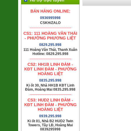
BÁN HÀNG ONLINE:
0936995998
CSKH/ZALO
CS1: 111 HOÀNG VĂN THÁI
- PHƯỜNG PHƯƠNG LIỆT
0829.295.998
111 Hoàng Văn Thái, Thanh Xuân
Hotline: 0829.295.998
CS2: HH1B LINH ĐÀM -
KĐT LINH ĐÀM - PHƯỜNG
HOÀNG LIỆT
0835.295.998
Ki ốt 30, Nhà HH1B KĐT Linh
Đàm, Hoàng Mai 0835.295.998
CS3: HUD2 LINH ĐÀM -
KĐT LINH ĐÀM - PHƯỜNG
HOÀNG LIỆT
0939.295.998
Ki ốt 01, Nhà B2 HUD2 Twin
Towers, Tây LĐ, Hoàng Mai
0839295998